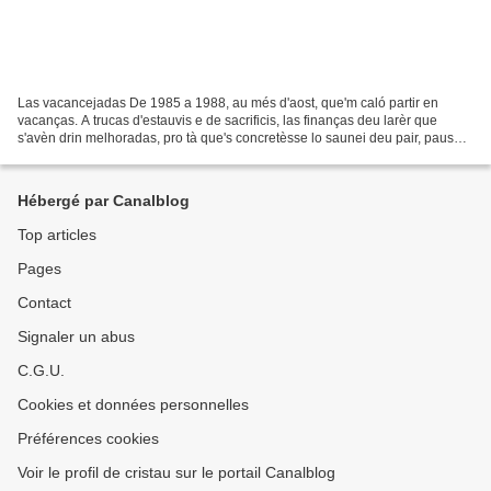
Las vacancejadas De 1985 a 1988, au més d'aost, que'm caló partir en
vacanças. A trucas d'estauvis e de sacrificis, las finanças deu larèr que
s'avèn drin melhoradas, pro tà que's concretèsse lo saunei deu pair, pausà's
quauquas setmanas sus la greva...
Hébergé par Canalblog
Top articles
Pages
Contact
Signaler un abus
C.G.U.
Cookies et données personnelles
Préférences cookies
Voir le profil de cristau sur le portail Canalblog