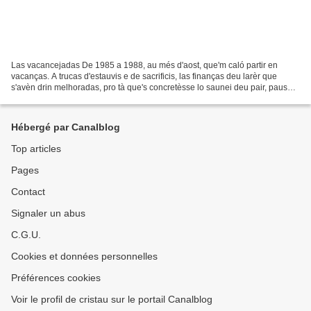
Las vacancejadas De 1985 a 1988, au més d'aost, que'm caló partir en
vacanças. A trucas d'estauvis e de sacrificis, las finanças deu larèr que
s'avèn drin melhoradas, pro tà que's concretèsse lo saunei deu pair, pausà's
quauquas setmanas sus la greva...
Hébergé par Canalblog
Top articles
Pages
Contact
Signaler un abus
C.G.U.
Cookies et données personnelles
Préférences cookies
Voir le profil de cristau sur le portail Canalblog