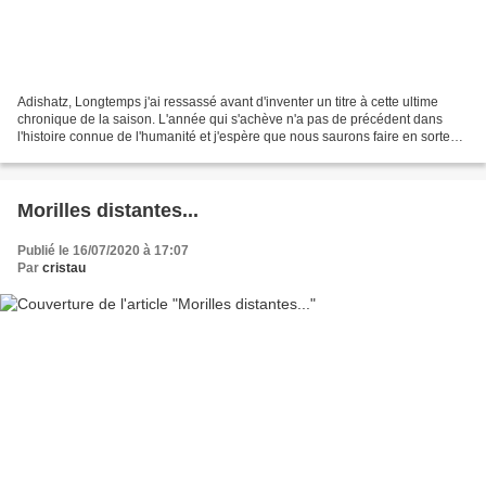
Adishatz, Longtemps j'ai ressassé avant d'inventer un titre à cette ultime
chronique de la saison. L'année qui s'achève n'a pas de précédent dans
l'histoire connue de l'humanité et j'espère que nous saurons faire en sorte
qu'elle reste une exception,...
Morilles distantes...
Publié le 16/07/2020 à 17:07
Par
cristau