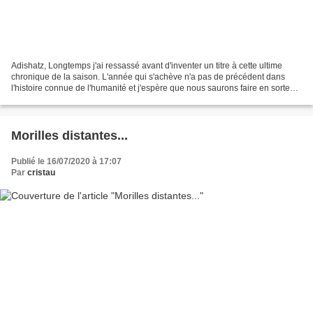
Adishatz, Longtemps j'ai ressassé avant d'inventer un titre à cette ultime
chronique de la saison. L'année qui s'achève n'a pas de précédent dans
l'histoire connue de l'humanité et j'espère que nous saurons faire en sorte
qu'elle reste une exception,...
Morilles distantes...
Publié le 16/07/2020 à 17:07
Par
cristau