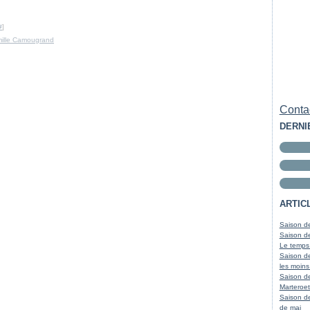
#
]
mille Camougrand
Contac
DERNI
ARTIC
Saison de
Saison de
Le temps
Saison de
les moins
Saison d
Marteroet
Saison de
de mai