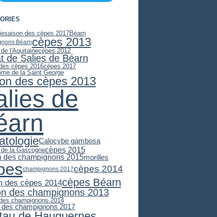
ORIES
ie
saison des cèpes 2017
Béarn
cèpes 2013
gnons Béarn
 de l'Aquitaine
cèpes 2012
at de Salies de Béarn
 des cèpes 2016
cèpes 2017
ome de la Saint George
son des cèpes 2013
alies de
éarn
atologie
Calocybe gambosa
cèpes 2015
e de la Gascogne
n des champignons 2015
morilles
pes
cèpes 2014
champignons 2017
cèpes Béarn
n des cèpes 2014
on des champignons 2013
 des champignons 2014
 des champignons 2017
stau de Hauguernes