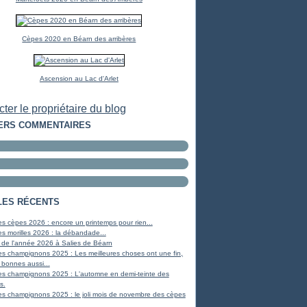
Cèpes 2020 en Béarn des arribères
Ascension au Lac d'Arlet
ter le propriétaire du blog
ERS COMMENTAIRES
LES RÉCENTS
s cèpes 2026 : encore un printemps pour rien...
s morilles 2026 : la débandade...
 de l'année 2026 à Salies de Béarn
s champignons 2025 : Les meilleures choses ont une fin,
 bonnes aussi...
es champignons 2025 : L'automne en demi-teinte des
s.
s champignons 2025 : le joli mois de novembre des cèpes