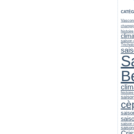
CATÉG
Vascon
champi
histoire
clim
saison
Trichol
sai
S
B
clim
histoir
saiso
cè
saiso
sais
saison
saison
Cri