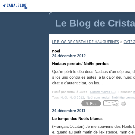
Le Blog de Crist
LE BLOG DE CRISTAU DE HAUGUERNES
>
CATEG
noel
24 décembre 2012
Nadaus perduts/ Noëls perdus
Que'm pòrti lo dòu deus Nadaus d'un còp èra, d
s los uns contra es autes, a la calor deu huec 
citat e d'autenticitat, on los...
Posté par cristau à 14:55 -
Commentaires [
…
]
- Permalien [
Tags:
Noël
,
Noël 2012
,
Noël commercial
,
Noël fête comme
24 décembre 2011
Le temps des Noëls blancs
(Français/Occitan) Je me souviens des Noëls b
e, quand au petit matin de l'existence, mon cie