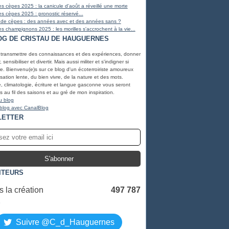
s cèpes 2025 : la canicule d'août a réveillé une morte
s cèpes 2025 : pronostic réservé...
 de cèpes : des années avec et des années sans ?
s champignons 2025 : les morilles s'accrochent à la vie...
OG DE CRISTAU DE HAUGUERNES
 transmettre des connaissances et des expériences, donner
, sensibiliser et divertir. Mais aussi militer et s'indigner si
e. Bienvenu(e)s sur ce blog d'un écoterroiriste amoureux
lisation lente, du bien vivre, de la nature et des mots.
, climatologie, écriture et langue gasconne vous seront
 au fil des saisons et au gré de mon inspiration.
u blog
 blog avec CanalBlog
LETTER
ITEURS
 la création
497 787
S
Suivre @C_d_Hauguernes