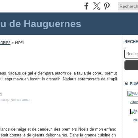
au de Hauguernes
RECH
ORIES
>
NOEL
eus Nadaus de gai e d'empara autorn de la taula de corau, premut
qui espurnava en lecant lo cremalh. Nadaus esterrassats de simpli
ALBUM
#
]
rciale
,
Noëls d'antan
Album
Alb
lancs de neige et de candeur, des premiers Noëls de mon enfanc
l était constellé de géants débonnaires. Dans la grande cuisine ch