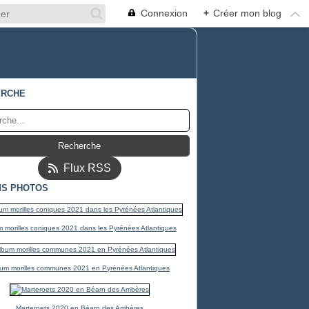
Connexion
+
Créer mon blog
ERCHE
Flux RSS
S PHOTOS
 morilles coniques 2021 dans les Pyrénées Atlantiques
um morilles communes 2021 en Pyrénées Atlantiques
Marteroets 2020 en Béarn des Arribères