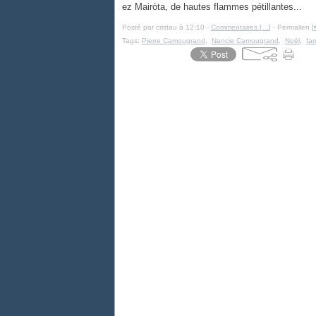
ez Mairòta, de hautes flammes pétillantes...
Posté par cristau à 12:10 -
Commentaires [
…
]
- Permalien [
Tags:
Pierre Camougrand
,
Nancie Camougrand
,
Noël
,
fa