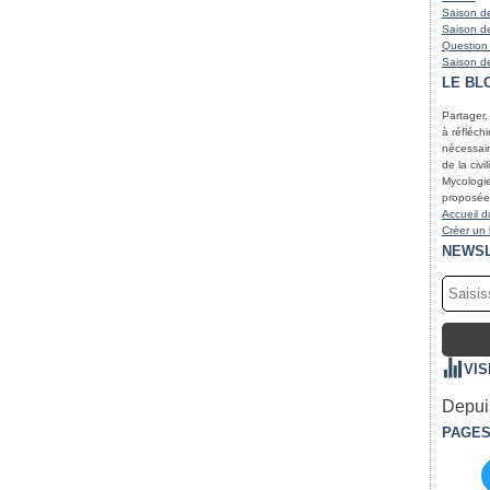
Saison de
Saison de
Question
Saison de
LE BL
Partager,
à réfléchir
nécessair
de la civi
Mycologie
proposées
Accueil d
Créer un
NEWS
VIS
Depuis
PAGE