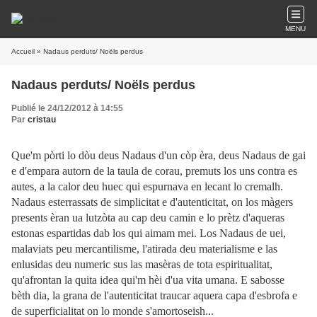
MENU
Accueil
» Nadaus perduts/ Noëls perdus
Nadaus perduts/ Noëls perdus
Publié le 24/12/2012 à 14:55
Par
cristau
Que'm pòrti lo dòu deus Nadaus d'un còp èra, deus Nadaus de gai
e d'empara autorn de la taula de corau, premuts los uns contra es
autes, a la calor deu huec qui espurnava en lecant lo cremalh.
Nadaus esterrassats de simplicitat e d'autenticitat, on los màgers
presents èran ua lutzòta au cap deu camin e lo prètz d'aqueras
estonas espartidas dab los qui aimam mei. Los Nadaus de uei,
malaviats peu mercantilisme, l'atirada deu materialisme e las
enlusidas deu numeric sus las masèras de tota espiritualitat,
qu'afrontan la quita idea qui'm hèi d'ua vita umana. E sabosse
bèth dia, la grana de l'autenticitat traucar aquera capa d'esbrofa e
de superficialitat on lo monde s'amortoseish...