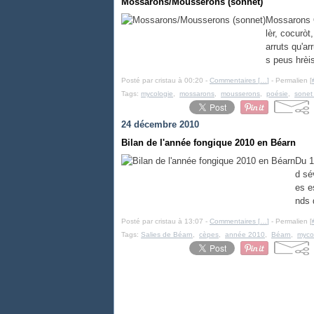
Mossarons/Mousserons (sonnet)
Mossarons Q
lèr, cocurò
arruts qu'a
s peus hrèi
Posté par cristau à 00:20 -
Commentaires [
…
]
- Permalien [
Tags:
mycologie
,
mossarons
,
mousserons
,
poésie
,
sonet
24 décembre 2010
Bilan de l'année fongique 2010 en Béarn
Du 1
d sé
es e
nds 
Posté par cristau à 13:07 -
Commentaires [
…
]
- Permalien [
Tags:
Salies de Béarn
,
cèpes
,
année 2010
,
Béarn
,
myco