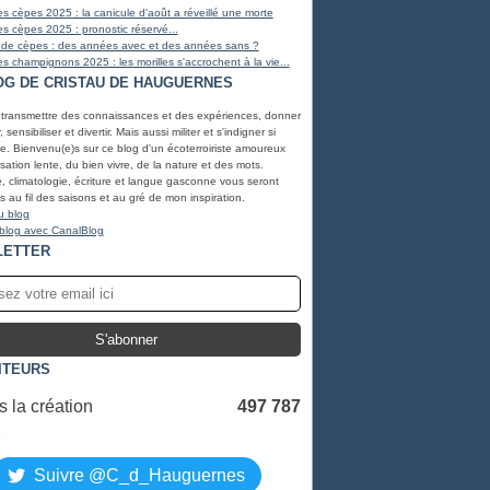
s cèpes 2025 : la canicule d'août a réveillé une morte
s cèpes 2025 : pronostic réservé...
 de cèpes : des années avec et des années sans ?
s champignons 2025 : les morilles s'accrochent à la vie...
OG DE CRISTAU DE HAUGUERNES
 transmettre des connaissances et des expériences, donner
, sensibiliser et divertir. Mais aussi militer et s'indigner si
e. Bienvenu(e)s sur ce blog d'un écoterroiriste amoureux
lisation lente, du bien vivre, de la nature et des mots.
, climatologie, écriture et langue gasconne vous seront
 au fil des saisons et au gré de mon inspiration.
u blog
 blog avec CanalBlog
LETTER
ITEURS
 la création
497 787
S
Suivre @C_d_Hauguernes