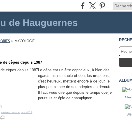
au de Hauguernes
RECH
ORIES
>
MYCOLOGIE
le de cèpes depuis 1987
Le cèpe est un être capricieux, à bien des
égards insaisissable et dont les irruptions,
ALBUM
c'est heureux, mettent encore à ce jour, le
plus perspicace de ses adeptes en déroute.
Il faut vous dire que depuis le temps que je
poursuis et épie ce champignon...
Album
#
]
,
saison des cèpes 2011
Alb