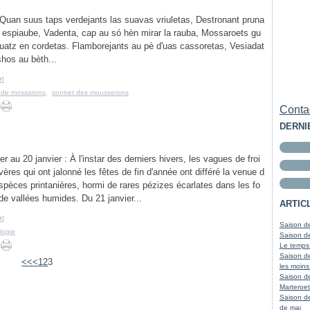
uan suus taps verdejants las suavas vriuletas, Destronant pruna
t, espiaube, Vadenta, cap au só hèn mirar la rauba, Mossaroets gu
rruatz en cordetas. Flamborejants au pè d'uas cassoretas, Vesiadat
shos au bèth...
#
]
 de mossarons
,
sonnet des mousserons
Contac
DERNI
er au 20 janvier : À l'instar des derniers hivers, les vagues de froi
vères qui ont jalonné les fêtes de fin d'année ont différé la venue d
spèces printanières, hormi de rares pézizes écarlates dans les fo
de vallées humides. Du 21 janvier...
ARTIC
#
]
Saison de
logie
Saison de
Le temps
Saison de
<<
<
1
2
3
les moins
Saison d
Marteroet
Saison de
de mai