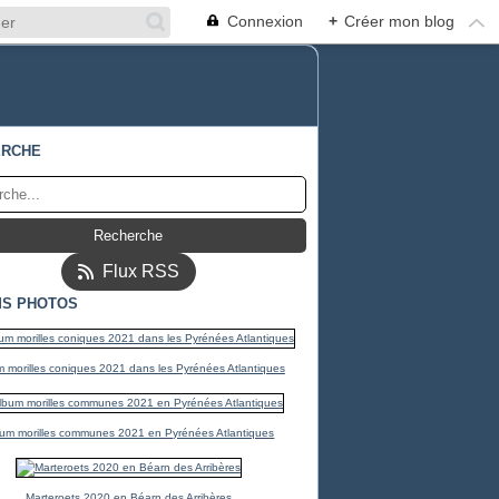
Connexion
+
Créer mon blog
ERCHE
Flux RSS
S PHOTOS
 morilles coniques 2021 dans les Pyrénées Atlantiques
um morilles communes 2021 en Pyrénées Atlantiques
Marteroets 2020 en Béarn des Arribères