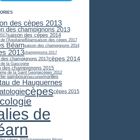
ORIES
son des cèpes 2013
on des champignons 2013
saison des cèpes 2014
2017
 de l'Aquitaine
Béarn
saison des cèpes 2017
es Béarn
saison des champignons 2014
es 2013
champignons 2017
cèpes 2014
 des champignons 2017
e de la Gascogne
n des champignons 2015
ome de la Saint George
cèpes 2012
ybe gambosa
morilles
Vasconie
stau de Hauguernes
cèpes
atologie
cèpes 2015
cologie
alies de
éarn
 des cèpes 2016
champignons Béarn