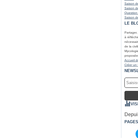
Saison de
Saison de
Question
Saison de
LE BL
Partager,
à réfléchir
nécessair
de la civi
Mycologie
proposées
Accueil d
Créer un
NEWS
VIS
Depuis
PAGE