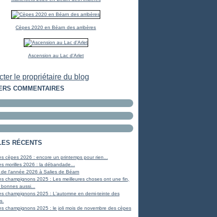
Cèpes 2020 en Béarn des arribères
Ascension au Lac d'Arlet
ter le propriétaire du blog
ERS COMMENTAIRES
LES RÉCENTS
s cèpes 2026 : encore un printemps pour rien...
s morilles 2026 : la débandade...
 de l'année 2026 à Salies de Béarn
s champignons 2025 : Les meilleures choses ont une fin,
 bonnes aussi...
es champignons 2025 : L'automne en demi-teinte des
s.
s champignons 2025 : le joli mois de novembre des cèpes