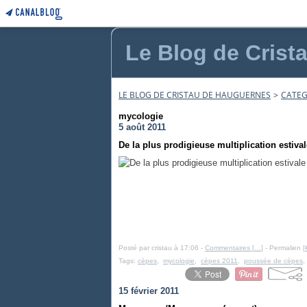
Le Blog de Crist
LE BLOG DE CRISTAU DE HAUGUERNES
>
CATEG
mycologie
5 août 2011
De la plus prodigieuse multiplication estiva
Posté par cristau à 17:06 -
Commentaires [
…
]
- Permalien [
Tags:
cèpes
,
mycologie
,
cèpes 2011
,
poussée de cèpes
15 février 2011