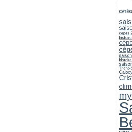
CATÉG
sai
sais
cèpes 
histoire
cèp
cèp
saison
histoir
saiso
Trichol
Caloc
Cri
clim
my
S
B
saison