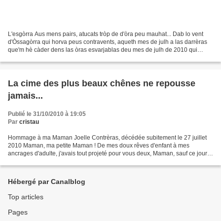
L'esgòrra Aus mens pairs, atucats tròp de d'òra peu mauhat... Dab lo vent
d'Òssagòrra qui horva peus contravents, aqueth mes de julh a las darrèras
que'm hè càder dens las òras esvarjablas deu mes de julh de 2010 qui
desarriguèn paginas de las mei bèras...
La cime des plus beaux chênes ne repousse
jamais...
Publié le 31/10/2010 à 19:05
Par
cristau
Hommage à ma Maman Joelle Contrèras, décédée subitement le 27 juillet
2010 Maman, ma petite Maman ! De mes doux rêves d'enfant à mes
ancrages d'adulte, j'avais tout projeté pour vous deux, Maman, sauf ce jour
où j'aurais à t'écrire tout ce que ton départ...
Hébergé par Canalblog
Top articles
Pages