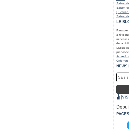
Saison de
Saison de
Question
Saison de
LE BL
Partager,
à réfléchir
nécessair
de la civi
Mycologie
proposées
Accueil d
Créer un
NEWS
VIS
Depuis
PAGE