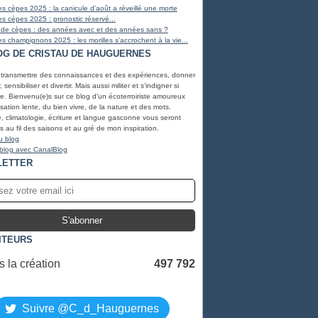
s cèpes 2025 : la canicule d'août a réveillé une morte
s cèpes 2025 : pronostic réservé...
 de cèpes : des années avec et des années sans ?
s champignons 2025 : les morilles s'accrochent à la vie...
OG DE CRISTAU DE HAUGUERNES
 transmettre des connaissances et des expériences, donner
, sensibiliser et divertir. Mais aussi militer et s'indigner si
e. Bienvenu(e)s sur ce blog d'un écoterroiriste amoureux
lisation lente, du bien vivre, de la nature et des mots.
, climatologie, écriture et langue gasconne vous seront
 au fil des saisons et au gré de mon inspiration.
u blog
 blog avec CanalBlog
LETTER
ITEURS
 la création
497 792
S
Suivre @C_d_Hauguernes