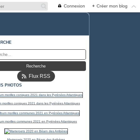
Connexion
+
Créer mon blog
ERCHE
Flux RSS
S PHOTOS
 morilles coniques 2021 dans les Pyrénées Atlantiques
um morilles communes 2021 en Pyrénées Atlantiques
Marteroets 2020 en Béarn des Arribères