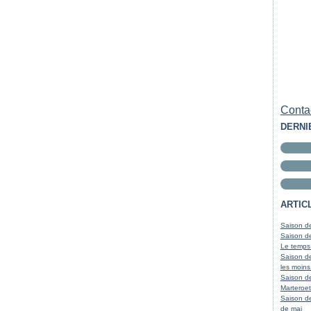
Contac
DERNI
ARTIC
Saison de
Saison de
Le temps
Saison de
les moins
Saison d
Marteroet
Saison de
de mai