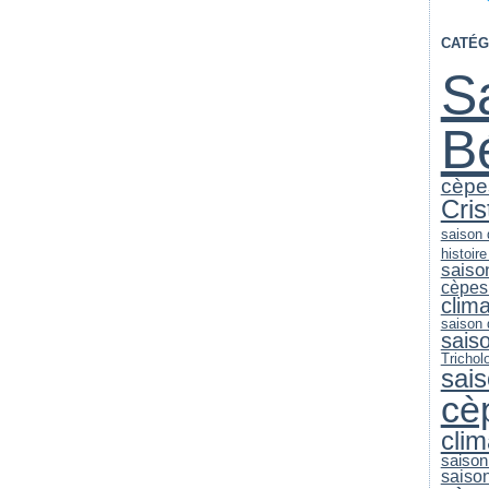
CATÉG
S
B
cèpe
Cri
saison
histoir
saiso
cèpes
clim
saison
sais
Trichol
sai
cè
clim
saison
saiso