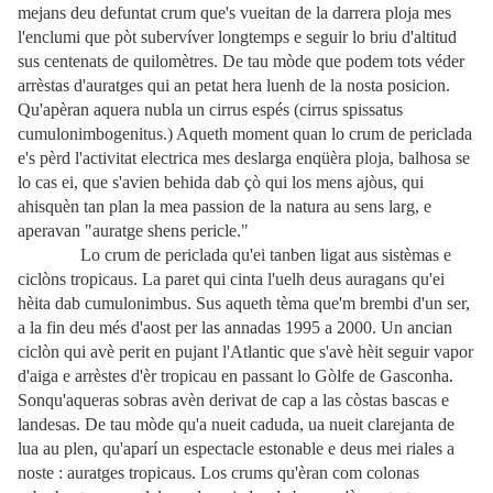
mejans deu defuntat crum que's vueitan de la darrera ploja mes
l'enclumi que pòt subervíver longtemps e seguir lo briu d'altitud
sus centenats de quilomètres. De tau mòde que podem tots véder
arrèstas d'auratges qui an petat hera luenh de la nosta posicion.
Qu'apèran aquera nubla un cirrus espés (cirrus spissatus
cumulonimbogenitus.) Aqueth moment quan lo crum de periclada
e's pèrd l'activitat electrica mes deslarga enqüèra ploja, balhosa se
lo cas ei, que s'avien behida dab çò qui los mens ajòus, qui
ahisquèn tan plan la mea passion de la natura au sens larg, e
aperavan "auratge shens pericle."
Lo crum de periclada qu'ei tanben ligat aus sistèmas e
ciclòns tropicaus. La paret qui cinta l'uelh deus auragans qu'ei
hèita dab cumulonimbus. Sus aqueth tèma que'm brembi d'un ser,
a la fin deu més d'aost per las annadas 1995 a 2000. Un ancian
ciclòn qui avè perit en pujant l'Atlantic que s'avè hèit seguir vapor
d'aiga e arrèstes d'èr tropicau en passant lo Gòlfe de Gasconha.
Sonqu'aqueras sobras avèn derivat de cap a las còstas bascas e
landesas. De tau mòde qu'a nueit caduda, ua nueit clarejanta de
lua au plen, qu'aparí un espectacle estonable e deus mei riales a
noste : auratges tropicaus. Los crums qu'èran com colonas