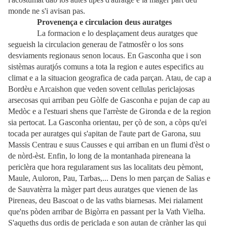
monde ne s'i avisan pas.
Provenença e circulacion deus auratges
La formacion e lo desplaçament deus auratges que
segueish la circulacion generau de l'atmosfèr o los sons
desviaments regionaus senon locaus. En Gasconha que i son
sistèmas auratjós comuns a tota la region e autes especifics au
climat e a la situacion geografica de cada parçan. Atau, de cap a
Bordèu e Arcaishon que veden sovent cellulas periclajosas
arsecosas qui arriban peu Gòlfe de Gasconha e pujan de cap au
Medòc e a l'estuari shens que l'arrèste de Gironda e de la region
sia pertocat. La Gasconha orientau, per çò de son, a còps qu'ei
tocada per auratges qui s'apitan de l'aute part de Garona, suu
Massis Centrau e suus Causses e qui arriban en un flumi d'èst o
de nòrd-èst. Enfin, lo long de la montanhada pireneana la
periclèra que hora regularament sus las localitats deu pèmont,
Maule, Auloron, Pau, Tarbas,... Dens lo men parçan de Salias e
de Sauvatèrra la màger part deus auratges que vienen de las
Pireneas, deu Bascoat o de las vaths biarnesas. Mei rialament
que'ns pòden arribar de Bigòrra en passant per la Vath Vielha.
S'aqueths dus ordis de periclada e son autan de crànher las qui