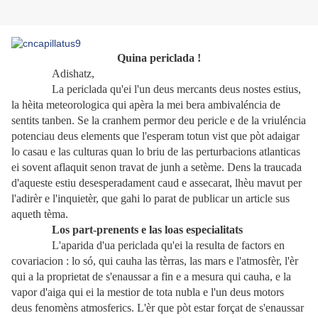
Quina periclada !
Adishatz,
La periclada qu'ei l'un deus mercants deus nostes estius,
la hèita meteorologica qui apèra la mei bera ambivaléncia de
sentits tanben. Se la cranhem permor deu pericle e de la vriuléncia
potenciau deus elements que l'esperam totun vist que pòt adaigar
lo casau e las culturas quan lo briu de las perturbacions atlanticas
ei sovent aflaquit senon travat de junh a setème. Dens la traucada
d'aqueste estiu desesperadament caud e assecarat, lhèu mavut per
l'adirèr e l'inquietèr, que gahi lo parat de publicar un article sus
aqueth tèma.
Los part-prenents e las loas especialitats
L'aparida d'ua periclada qu'ei la resulta de factors en
covariacion : lo só, qui cauha las tèrras, las mars e l'atmosfèr, l'èr
qui a la proprietat de s'enaussar a fin e a mesura qui cauha, e la
vapor d'aiga qui ei la mestior de tota nubla e l'un deus motors
deus fenomèns atmosferics. L'èr que pòt estar forçat de s'enaussar