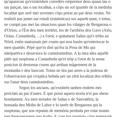
qu'aparavan qu'existeishen corredèrs empermor deus quaus tau o
tau parçan, tau o tau localitat, a còps un sol quartièr de la medisha
localitat que seré mei soventes còps peirat au par deus vesins. Ne
realizèi pas jamei nat estudi (estatisticas) sus aqueth punt, e totun,
ne compti pas mei las situacions quan los vilatges de Bergarona o
d'Orion, a l'Èst deu men territòri, los de l'arribèra deu Gave (Atòs,
Oràas, Castanheda, ...) a l'oest, e quitament Salias qui's tròba au
Nòrd, estón matrassats per crums qui non hasèn qu'entertocar lo
men quartièr. Pépé que'm disè qu'èra la Pena de Mu qui
mieipartiva e desaviava lo cumulonimbus. A la mea idea aquèth
pitèr qui susploma a Castanheda qu'ei tròp a l'oest de la nosta
posicion tà destornar crums qui arriban màgerment de la
montanha e deu bascoat. Totun ne tira pas arren a la justessa de
l'observacion qui s'explica behida per un efeit localizat deu relhèu
sus l'anar deus cumulonimbus.
Segon los ancians, qu'existirén tanben endrets mei
periclats au par d'autes. E que pensi aquera teoria n'ei pas shens
hondament. Au men terrador de Salias e de Sauvatèrra, la
honsada deu Molin de Labor e lo tarrèr de Bergarona qui la
susploma, que son reputats de memòria perduda per estar tustats
mei frequentament peu hodre. E com hoi mantuns còps testimonh