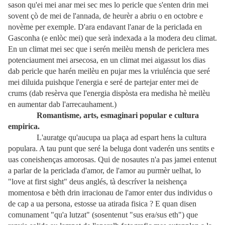
sason qu'ei mei anar mei sec mes lo pericle que s'enten drin mei
sovent çò de mei de l'annada, de heurèr a abriu o en octobre e
novème per exemple. D'ara endavant l'anar de la periclada en
Gasconha (e enlòc mei) que serà indexada a la modera deu climat.
En un climat mei sec que i serén meilèu mensh de periclera mes
potenciaument mei arsecosa, en un climat mei aigassut los dias
dab pericle que harén meilèu en pujar mes la vriuléncia que seré
mei diluida puishque l'energia e seré de partejar enter mei de
crums (dab resèrva que l'energia dispòsta era medisha hè meilèu
en aumentar dab l'arrecauhament.)
Romantisme, arts, esmaginari popular e cultura
empirica.
L'auratge qu'aucupa ua plaça ad espart hens la cultura
populara. A tau punt que seré la beluga dont vaderén uns sentits e
uas coneishenças amorosas. Qui de nosautes n'a pas jamei entenut
a parlar de la periclada d'amor, de l'amor au purmèr uelhat, lo
"love at first sight" deus anglés, tà descríver la neishença
momentosa e bèth drin irracionau de l'amor enter dus individus o
de cap a ua persona, estosse ua atirada fisica ? E quan disen
comunament "qu'a lutzat" (sosentenut "sus era/sus eth") que