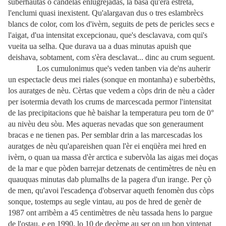
suberhautas o candelas enlugrejadas, la basa qu'èra estreta,
l'enclumi quasi inexistent. Qu'alargavan dus o tres eslambrècs
blancs de color, com los d'ivèrn, seguits de pets de pericles secs e
l'aigat, d'ua intensitat excepcionau, que's desclavava, com qui's
vueita ua selha. Que durava ua a duas minutas apuish que
deishava, sobtament, com s'èra desclavat... dinc au crum seguent.
Los cumulonimus que's veden tanben via de'ns auherir
un espectacle deus mei riales (sonque en montanha) e suberbèths,
los auratges de nèu. Cèrtas que vedem a còps drin de nèu a càder
per isotermia devath los crums de marcescada permor l'intensitat
de las precipitacions que hè baishar la temperatura peu torn de 0°
au nivèu deu sòu. Mes aqueras nevadas que son generaument
bracas e ne tienen pas. Per semblar drin a las marcescadas los
auratges de nèu qu'apareishen quan l'èr ei enqüèra mei hred en
ivèrn, o quan ua massa d'èr arctica e subervòla las aigas mei doças
de la mar e que pòden barrejar detzenats de centimètres de nèu en
quauquas minutas dab plumalhs de la pagera d'un irange. Per çò
de men, qu'avoi l'escadença d'observar aqueth fenomèn dus còps
sonque, tostemps au segle vintau, au pos de hred de genèr de
1987 ont arribèm a 45 centimètres de nèu tassada hens lo pargue
de l'ostau, e en 1990, lo 10 de decème au ser on un bon vintenat