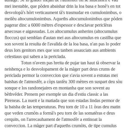
mei inestable, que pòden abaishar drin la loa basa e honè's en tot
desvolopà's hòrt verticaument tà's trasmudar en cumulonimbus, o
meilèu altocumulonimbus. Aqueths altocumulonimbus que pòden
pagerar dinc a 6000 mètres d'espessor e desclavar periclèras
arsecosas e aigassudas. Los altocumulus anherins (altocumulus
floccus) qui semblan d'autan mei aus altocumulus en castilha que
son sovent la resulta de l'avalida de la loa basa, n'an pas lo poder
deus lors genitors mes que son tanben assauciats aus ambients
celestiaus qui saben a la periclada.
Totun n'avem pas hreita de pujar tan haut tà observar la
neishença e lo desvolopament de la màger part deus crums de
periclada permor la conveccion que s'avia sovent a estratas mei
baishas de l'atmosfèr, a còps tanlèu 300 mètres en suspart deu sòu
sonque e los randonejaires en montanha que son sovent au
bèthvéder. Prenem per exemple un dia d'estiu classic a las
Pireneas. La nueit e la matiada que son estadas lindas permor de
la baisha de las temperaturas. Peu torn de 10 a 11 òras deu matin
que veden crumòts a formà's peu torn de las somatèras e deus
cerquits, on l'arrecauhament de l'atmosfèr a entinoat la
conveccion. La màger part d'aqueths crumòts, de tipe cumulus