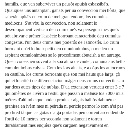
humilis, que van subervíver un pausòt apuish esbassibà's.
Quauques uns autanplan, gahats per ua conveccion mei hòrta, que
saberàn apità's en crum de mei gran endom, los cumulus
mediocris. S'at vòu la conveccion, non solament lo
desvolopament verticau deu crum que's va perseguir mes que's
pòt abrivar e préner l'aspècte borroant caracteristic deu cumulus
congestus, l'un deus crums mei poderós de l'atmosfèr. Lo crum
borroant qu'ei lo hrair petit deu cumulonimbus, o meilèu un
aspirant cumulonimbus se lo procediment abuteish a un auratge.
Que'u coneishen sovent a la soa alura de caulet, comuna aus bèths
cumulonimbus calvus. Com los lors ainats, e a còps los autocrums
en castilha, los crums borroants que son mei hauts que largs, çò
qui ei lo critèri de diferenciacion màger deus crums convectius au
par deus autes tipes de nublas. D'ua extension verticau enter 3 e 7
quilomètres de l'ivèrn a l'estiu que passan a malaise los 7000 mila
mètres d'altitud e que pòden produsir aigats balhós dab nèu e
granissa en ivèrn mes ni peirada ni pericle permor lo som n'ei pas
pro hred tà que las gotas d'aiga portadas peu corrent ascendent de
l'ordi de 10 mètres per seconda non solament e torren
durablament mes enqüèra que's carguen negativament en