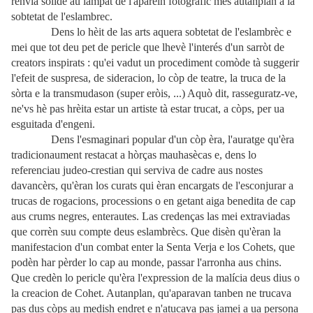
renvia solide au lampat de l'aparelh fotografic mes autanplan a la
sobtetat de l'eslambrec.
Dens lo hèit de las arts aquera sobtetat de l'eslambrèc e
mei que tot deu pet de pericle que lhevè l'interés d'un sarròt de
creators inspirats : qu'ei vadut un procediment comòde tà suggerir
l'efeit de suspresa, de sideracion, lo còp de teatre, la truca de la
sòrta e la transmudason (super eròis, ...) Aquò dit, rasseguratz-ve,
ne'vs hè pas hrèita estar un artiste tà estar trucat, a còps, per ua
esguitada d'engeni.
Dens l'esmaginari popular d'un còp èra, l'auratge qu'èra
tradicionaument restacat a hòrças mauhasècas e, dens lo
referenciau judeo-crestian qui serviva de cadre aus nostes
davancèrs, qu'èran los curats qui èran encargats de l'esconjurar a
trucas de rogacions, processions o en getant aiga benedita de cap
aus crums negres, enterautes. Las credenças las mei extraviadas
que corrèn suu compte deus eslambrècs. Que disèn qu'èran la
manifestacion d'un combat enter la Senta Verja e los Cohets, que
podèn har pèrder lo cap au monde, passar l'arronha aus chins.
Que credèn lo pericle qu'èra l'expression de la malícia deus dius o
la creacion de Cohet. Autanplan, qu'aparavan tanben ne trucava
pas dus còps au medish endret e n'atucava pas jamei a ua persona