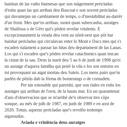
baishan de las vaths biarnesas que son màgerment pericladas
d'estiu quan las qui arriban deu Bascoat e son sovent pericladas
qui davantejan un cambiament de temps, o d'inestabilitat au-darrèr
d'un front. Mes que'ns arriban, sustot quan subercauha, auratges
de Shalòssa o de Gèrs qui's pòden revelar vriulents. E
excepcionaument la virada deu vent au nòrd-oest que pòt har
baishar pericladas qui circulavan enter lo Mont e Dacs mes qui s'i
escaden rialament a passar las hitas deu departament de las Lanas.
Los qui s'i escaden que's pòden revelar cataclismics quan trucan
la ciutat de la sau. Dens la nueit deu 5 au 6 de junh de 1998 qu'ei
un auratge d'aquera familha qui peirè la vila e los son entorns en
tot provoquant un aigat mortau deu Saleis. Los mens pairs que'm
parlèn de pèiràs dab la fòrma de bomerangs o de cornudets.
Per tan estonable qui pareishi, que son riales en estiu los
auratges qui arriban de l'oest, de la hauta mar. En un quarantenat
d'ans d'observacion que se m'arribè de'n observar tres còps
sonque, au més de julh de 1987, en junh de 1989 e en aost de
2020. Totun, aqueras pericladas que's revelèn tostemps
aigassudas.
Aviada e vriuléncia deus auratges