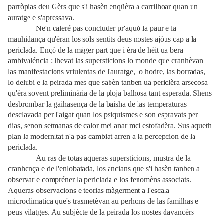
parròpias deu Gèrs que s'i hasèn enqüèra a carrilhoar quan un
auratge e s'apressava.
Ne'n caleré pas concluder pr'aquò la paur e la
mauhidança qu'èran los sols sentits deus nostes ajòus cap a la
periclada. Ençò de la màger part que i èra de hèit ua bera
ambivaléncia : lhevat las supersticions lo monde que cranhèvan
las manifestacions vriulentas de l'auratge, lo hodre, las borradas,
lo delubi e la peirada mes que sabèn tanben ua periclèra arsecosa
qu'èra sovent preliminària de la ploja balhosa tant esperada. Shens
desbrombar la gaihasença de la baisha de las temperaturas
desclavada per l'aigat quan los psiquismes e son espravats per
dias, senon setmanas de calor mei anar mei estofadèra. Sus aqueth
plan la modernitat n'a pas cambiat arren a la percepcion de la
periclada.
Au ras de totas aqueras supersticions, mustra de la
cranhença e de l'enlobatada, los ancians que s'i hasèn tanben a
observar e compréner la periclada e los fenomèns associats.
Aqueras observacions e teorias màgerment a l'escala
microclimatica que's trasmetèvan au perhons de las familhas e
peus vilatges. Au subjècte de la peirada los nostes davancèrs