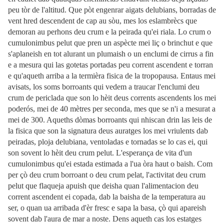
peu tòr de l'altitud. Que pòt engenrar aigats delubians, borradas de
vent hred descendent de cap au sòu, mes los eslambrècs que
demoran au perhons deu crum e la peirada qu'ei riala. Lo crum o
cumulonimbus pelut que pren un aspècte mei liç o brinchut e que
s'aplaneish en tot alurant un plumaish o un enclumi de cirrus a fin
e a mesura qui las gotetas portadas peu corrent ascendent e torran
e qu'aqueth arriba a la termièra fisica de la tropopausa. Entaus mei
avisats, los soms borroants qui vedem a traucar l'enclumi deu
crum de periclada que son lo hèit deus corrents ascendents los mei
poderós, mei de 40 mètres per seconda, mes que se n'i a mesurat a
mei de 300. Aqueths dòmas borroants qui nhiscan drin las leis de
la fisica que son la signatura deus auratges los mei vriulents dab
peiradas, ploja delubiana, ventoladas e tornadas se lo cas ei, qui
son sovent lo hèit deu crum pelut. L'esperança de vita d'un
cumulonimbus qu'ei estada estimada a l'ua òra haut o baish. Com
per çò deu crum borroant o deu crum pelat, l'activitat deu crum
pelut que flaqueja apuish que deisha quan l'alimentacion deu
corrent ascendent ei copada, dab la baisha de la temperatura au
ser, o quan ua arribada d'èr fresc e sapa la basa, çò qui apareish
sovent dab l'aura de mar a noste. Dens aqueth cas los estatges