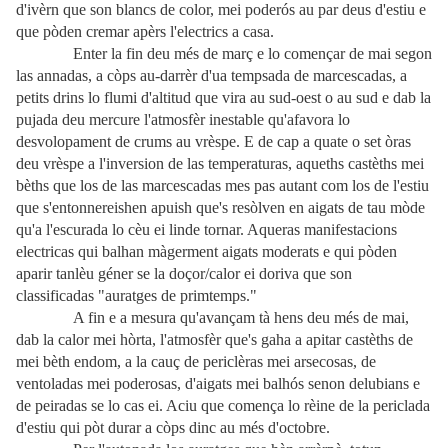
d'ivèrn que son blancs de color, mei poderós au par deus d'estiu e
que pòden cremar apèrs l'electrics a casa.
Enter la fin deu més de març e lo començar de mai segon
las annadas, a còps au-darrèr d'ua tempsada de marcescadas, a
petits drins lo flumi d'altitud que vira au sud-oest o au sud e dab la
pujada deu mercure l'atmosfèr inestable qu'afavora lo
desvolopament de crums au vrèspe. E de cap a quate o set òras
deu vrèspe a l'inversion de las temperaturas, aqueths castèths mei
bèths que los de las marcescadas mes pas autant com los de l'estiu
que s'entonnereishen apuish que's resòlven en aigats de tau mòde
qu'a l'escurada lo cèu ei linde tornar. Aqueras manifestacions
electricas qui balhan màgerment aigats moderats e qui pòden
aparir tanlèu géner se la doçor/calor ei doriva que son
classificadas "auratges de primtemps."
A fin e a mesura qu'avançam tà hens deu més de mai,
dab la calor mei hòrta, l'atmosfèr que's gaha a apitar castèths de
mei bèth endom, a la cauç de periclèras mei arsecosas, de
ventoladas mei poderosas, d'aigats mei balhós senon delubians e
de peiradas se lo cas ei. Aciu que comença lo rèine de la periclada
d'estiu qui pòt durar a còps dinc au més d'octobre.