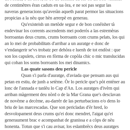
de centimètres éran caduts en ua òra, e ne soi pas segur las
naveras generacions qu'averàn aqueth parat permor las situacions
propicias a la nèu que hèn arrerpè en generau.
Qu'existeish un metòde segur e de bon conéisher tà
endevinar los corrents ascendents mei poderós a las estremèras
borroantas deus crums, crums borroants com crums pelats, los qui
an lo mei de probabilitats d'arribar a un auratge e donc de
v'endangerir se'vs trobatz per dehòra e luenh de tot endòst : que
son los capulets, cirrus en fòrma de copòla chic o mic translucidas
qui cohan los soms borroants los mei dinamics.
Las quate sasons deu pericle
Quan s'i parla d'auratge, d'aviada que pensam aus qui
petan en estiu, de junh a setème. Òr lo pericle que's pòt enténer au
lonc de l'annada e tanlèu lo Cap d'An. Los auratges d'ivèrn qui
arriban màgerment deu nòrd o de la Mar Grana que's desclavan
de novème a decème, au-darrèr de las perturbacions e/o dens lo
briu de las marcescadas. Que son pericladas d'èr hred, lo
desvolopament deus crums qu'ei donc mendret, l'aigat qu'ei
generaument brac e acompanhat de granissa e a còps de nèu
honenta. Totun que s'i cau avisar, los eslambrècs deus auratges