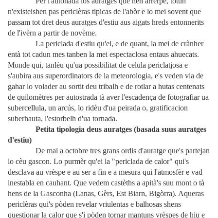
Per l'autonada los auratges que hèn arrèrpè, totun
n'existeishen pas periclèras tipicas de l'abòr e lo mei sovent que
passam tot dret deus auratges d'estiu aus aigats hreds entonnerits
de l'ivèrn a partir de novème.
La periclada d'estiu qu'ei, e de quant, la mei de crànher
entà tot cadun mes tanben la mei espectaclosa entaus ahuecats.
Monde qui, tanlèu qu'ua possibilitat de celula periclatjosa e
s'aubira aus superordinators de la meteorologia, e's veden via de
gahar lo volader au sortit deu tribalh e de rotlar a hutas centenats
de quilomètres per autostrada tà aver l'escadença de fotografiar ua
subercellula, un arcús, lo ridèu d'ua peirada o, gratificacion
suberhauta, l'estorbelh d'ua tornada.
Petita tipologia deus auratges (basada suus auratges
d'estiu)
De mai a octobre tres grans ordis d'auratge que's partejan
lo cèu gascon. Lo purmèr qu'ei la "periclada de calor" qui's
desclava au vrèspe e au ser a fin e a mesura qui l'atmosfèr e vad
inestabla en cauhant. Que vedem castèths a apità's suu mont o tà
hens de la Gasconha (Lanas, Gèrs, Est Biarn, Bigòrra). Aqueras
periclèras qui's pòden revelar vriulentas e balhosas shens
questionar la calor que s'i pòden tornar mantuns vrèspes de hiu e