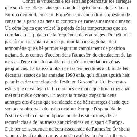
Contra la vriuléncia e los estralhs potenciaus los auratges
que son la condicion sine qua non de l'agricultura e de la vita en
Euròpa deu Sud, en estiu. E que'ns cau acodir drin la question de
l'anar de la periclada dens lo contexte de l'arrecauhament climatic.
Ua cèrta logica que voleré la pujada de las temperaturas que sia
correlada a ua pujada de la frequéncia deus auratges. De hèit, n'ei
pas çò qui constatam a noste permor la haussa globau deu
termomètre que's hè purmèr seguir un cambiament de posicion
mejana deus centres d'accion dens l'atmosfèr, de circulacion de las
massas d'èr e donc lo cambiament qu'ei amenudat per zònas
geograficas. La haussa globau de las temperaturas au briu de las
decenias, sustot de las annadas 1990 enlà, qu'a dilatat apuish hèit
petar lo cadre cronologic de l'estiu en Gasconha. Uei los nostes
estius que davantejan la fin deu més de mai e que horan mei anar
mei suu més d'octobre. En teoria la frinèsta d'aparida deus
auratges dits d'estiu que s'ei alatada e de hèit auratges d'estiu que
son adara observats de mai a octobre. Sonque l'espandida de
l'estiu e's dobla d'ua multiplicacion de las situacions, de las
recurréncias e de las travas anticiclonicas en suspart d'Euròpa.
Dab per consequéncia ua bera assecarada de l'atmosfèr. Òr shens
vapor d'aiga tà apitar crums, apuish castèths, lo cèu n'arriba pas