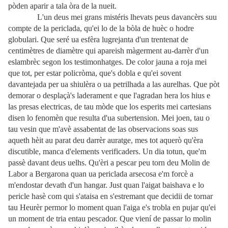
pòden aparir a tala òra de la nueit.
L'un deus mei grans mistéris lhevats peus davancèrs suu
compte de la periclada, qu'ei lo de la bòla de huèc o hodre
globulari. Que seré ua esfèra lugrejanta d'un trentenat de
centimètres de diamètre qui apareish màgerment au-darrèr d'un
eslambrèc segon los testimonhatges. De color jauna a roja mei
que tot, per estar policròma, que's dobla e qu'ei sovent
davantejada per ua shiulèra o ua petrilhada a las aurelhas. Que pòt
demorar o desplaçà's laderament e que l'agradan hera los hius e
las presas electricas, de tau mòde que los esperits mei cartesians
disen lo fenomèn que resulta d'ua subertension. Mei joen, tau o
tau vesin que m'avè assabentat de las observacions soas sus
aqueth hèit au parat deu darrèr auratge, mes tot aquerò qu'èra
discutible, manca d'elements verificaders. Un dia totun, que'm
passè davant deus uelhs. Qu'èri a pescar peu torn deu Molin de
Labor a Bergarona quan ua periclada arsecosa e'm forcè a
m'endostar devath d'un hangar. Just quan l'aigat baishava e lo
pericle hasè com qui s'ataisa en s'estremant que decidii de tornar
tau Heurèr permor lo moment quan l'aiga e's trobla en pujar qu'ei
un moment de tria entau pescador. Que viení de passar lo molin