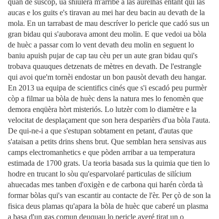
quan de suscòp, ua shiulèra m'arribè a las aurelhas entant qui las
aucas e los guits e's tiravan au mei har deu bacin au devath de la
mola. En un tarrabast de mau descríver lo pericle que cadó sus un
gran bidau qui s'auborava amont deu molin. E que vedoi ua bòla
de huèc a passar com lo vent devath deu molin en seguent lo
baniu apuish pujar de cap tau cèu per un aute gran bidau qui's
trobava quauques detzenats de mètres en devath. De l'estrangle
qui avoi que'm tornèi endostar un bon pausòt devath deu hangar.
En 2013 ua equipa de scientifics cinés que s'i escadó peu purmèr
còp a filmar ua bòla de huèc dens la natura mes lo fenomèn que
demora enqüèra hòrt misteriós. Lo lutzèr com lo diamètre e la
velocitat de desplaçament que son hera desparièrs d'ua bòla l'auta.
De qui-ne-i a que s'estupan sobtament en petant, d'autas que
s'ataisan a petits drins shens brut. Que semblan hera sensivas aus
camps electromanhetics e que pòden arribar a ua temperatura
estimada de 1700 grats. Ua teoria basada sus la quimia que tien lo
hodre en trucant lo sòu qu'esparvolaré particulas de silícium
ahuecadas mes tanben d'oxigèn e de carbona qui harén còrda tà
formar bòlas qui's van escantir au contacte de l'èr. Per çò de son la
fisica deus plamas qu'apara la bòla de huèc que caberé un plasma
a basa d'un gas comun deuquau lo pericle averé tirat un o