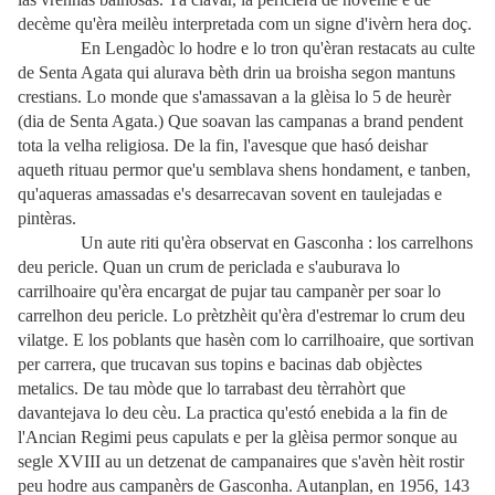
decème qu'èra meilèu interpretada com un signe d'ivèrn hera doç.
En Lengadòc lo hodre e lo tron qu'èran restacats au culte
de Senta Agata qui alurava bèth drin ua broisha segon mantuns
crestians. Lo monde que s'amassavan a la glèisa lo 5 de heurèr
(dia de Senta Agata.) Que soavan las campanas a brand pendent
tota la velha religiosa. De la fin, l'avesque que hasó deishar
aqueth rituau permor que'u semblava shens hondament, e tanben,
qu'aqueras amassadas e's desarrecavan sovent en taulejadas e
pintèras.
Un aute riti qu'èra observat en Gasconha : los carrelhons
deu pericle. Quan un crum de periclada e s'auburava lo
carrilhoaire qu'èra encargat de pujar tau campanèr per soar lo
carrelhon deu pericle. Lo prètzhèit qu'èra d'estremar lo crum deu
vilatge. E los poblants que hasèn com lo carrilhoaire, que sortivan
per carrera, que trucavan sus topins e bacinas dab objèctes
metalics. De tau mòde que lo tarrabast deu tèrrahòrt que
davantejava lo deu cèu. La practica qu'estó enebida a la fin de
l'Ancian Regimi peus capulats e per la glèisa permor sonque au
segle XVIII au un detzenat de campanaires que s'avèn hèit rostir
peu hodre aus campanèrs de Gasconha. Autanplan, en 1956, 143