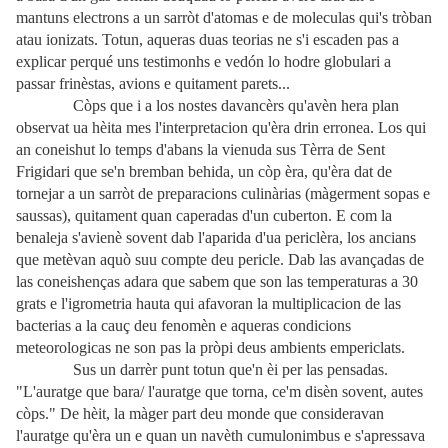
mantuns electrons a un sarròt d'atomas e de moleculas qui's tròban
atau ionizats. Totun, aqueras duas teorias ne s'i escaden pas a
explicar perqué uns testimonhs e vedón lo hodre globulari a
passar frinèstas, avions e quitament parets...
Còps que i a los nostes davancèrs qu'avèn hera plan
observat ua hèita mes l'interpretacion qu'èra drin erronea. Los qui
an coneishut lo temps d'abans la vienuda sus Tèrra de Sent
Frigidari que se'n bremban behida, un còp èra, qu'èra dat de
tornejar a un sarròt de preparacions culinàrias (màgerment sopas e
saussas), quitament quan caperadas d'un cuberton. E com la
benaleja s'avienè sovent dab l'aparida d'ua periclèra, los ancians
que metèvan aquò suu compte deu pericle. Dab las avançadas de
las coneishenças adara que sabem que son las temperaturas a 30
grats e l'igrometria hauta qui afavoran la multiplicacion de las
bacterias a la cauç deu fenomèn e aqueras condicions
meteorologicas ne son pas la pròpi deus ambients empericlats.
Sus un darrèr punt totun que'n èi per las pensadas.
"L'auratge que bara/ l'auratge que torna, ce'm disèn sovent, autes
còps." De hèit, la màger part deu monde que consideravan
l'auratge qu'èra un e quan un navèth cumulonimbus e s'apressava