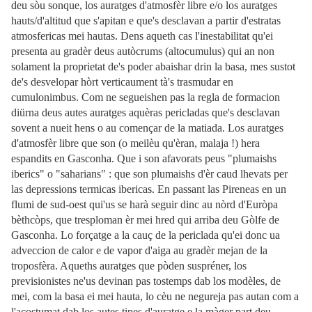
deu sòu sonque, los auratges d'atmosfèr libre e/o los auratges
hauts/d'altitud que s'apitan e que's desclavan a partir d'estratas
atmosfericas mei hautas. Dens aqueth cas l'inestabilitat qu'ei
presenta au gradèr deus autòcrums (altocumulus) qui an non
solament la proprietat de's poder abaishar drin la basa, mes sustot
de's desvelopar hòrt verticaument tà's trasmudar en
cumulonimbus. Com ne segueishen pas la regla de formacion
diürna deus autes auratges aquèras pericladas que's desclavan
sovent a nueit hens o au començar de la matiada. Los auratges
d'atmosfèr libre que son (o meilèu qu'èran, malaja !) hera
espandits en Gasconha. Que i son afavorats peus "plumaishs
iberics" o "saharians" : que son plumaishs d'èr caud lhevats per
las depressions termicas ibericas. En passant las Pireneas en un
flumi de sud-oest qui'us se harà seguir dinc au nòrd d'Euròpa
bèthcòps, que tresploman èr mei hred qui arriba deu Gòlfe de
Gasconha. Lo forçatge a la cauç de la periclada qu'ei donc ua
adveccion de calor e de vapor d'aiga au gradèr mejan de la
troposfèra. Aqueths auratges que pòden suspréner, los
previsionistes ne'us devinan pas tostemps dab los modèles, de
mei, com la basa ei mei hauta, lo cèu ne negureja pas autan com a
l'acostumat dab los autes tipes d'auratge e la màger part deu