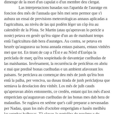
dimenge de la mort d'un capulat o d'un membre deu clergat.
Las interpretacions basadas sus l'aparida de l'auratge en
foncion deu més de l'annada que hèn mei sens permor que s'i
aubura un ensai de previsions meteorologicas annaus aplicadas a
l'agricultura, au nivèu de las qui podèm léger un còp èra au
calendrièr de la Pòsta. Se Martin (atau qu'aperavan lo pericle a
noste) petava en genèr qu'èra signe d'un an de maishant temps
entà l'agricultura dab hera d'auratges. Au contra, se petava en
heurèr qu'augurava ua bona annada entaus paisans, entaus vinhèrs
mei que tot. En tirant de cap a l'Èst e au Nòrd d'Euròpa la
periclada de març qu'èra sospieitada de davantejar cuelhudas de
las maishantas. Invèrsament, la recurréncia de periclèras en abriu
e mai que predisè bonas cuelhudas e un ambient afavorant los
paisans. Se periclava au començar deu més de junh qu'èra bon
entà la palha, per venciva, ua dusau tirada de junh periclatjosa que
semiava la desolacion deu vinhèr. Los més de julh cauds
qu'aperavan abòrs entonnerits, ce credèn, entant qui los més d'aost
empericlats qu'auguravan cuelhudas de las bonas mes dab hera de
malaudias. Se ruglava en setème que's calè preparar a nevassadas
per Nadau, quan los més d'octobre emperiglats e hasèn meilhèu
las vrenhas balhosas. Tà clavar, la periclèra de novème e de