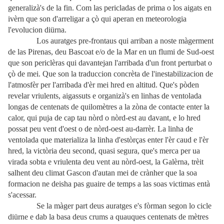
generalizà's de la fin. Com las pericladas de prima o los aigats en
ivèrn que son d'arreligar a çò qui aperan en meteorologia
l'evolucion diürna.
Los auratges pre-frontaus qui arriban a noste màgerment
de las Pirenas, deu Bascoat e/o de la Mar en un flumi de Sud-oest
que son periclèras qui davantejan l'arribada d'un front perturbat o
çò de mei. Que son la traduccion concrèta de l'inestabilizacion de
l'atmosfèr per l'arribada d'èr mei hred en altitud. Que's pòden
revelar vriulents, aigassuts e organizà's en linhas de ventolada
longas de centenats de quilomètres a la zòna de contacte enter la
calor, qui puja de cap tau nòrd o nòrd-est au davant, e lo hred
possat peu vent d'oest o de nòrd-oest au-darrèr. La linha de
ventolada que materializa la linha d'estòrças enter l'èr caud e l'èr
hred, la victòria deu second, quasi segura, que's merca per ua
virada sobta e vriulenta deu vent au nòrd-oest, la Galèrna, trèit
salhent deu climat Gascon d'autan mei de crànher que la soa
formacion ne deisha pas guaire de temps a las soas victimas entà
s'acessar.
Se la màger part deus auratges e's fòrman segon lo cicle
diürne e dab la basa deus crums a quauques centenats de mètres