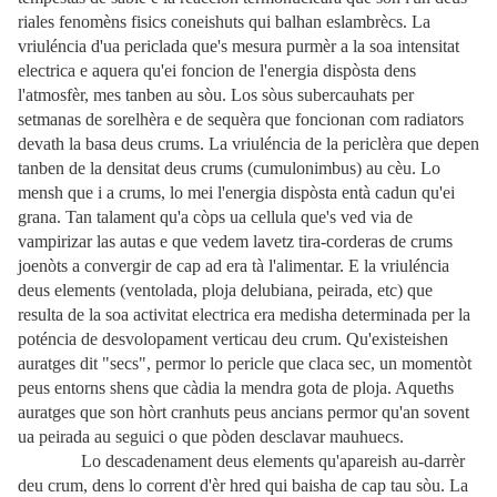
riales fenomèns fisics coneishuts qui balhan eslambrècs. La
vriuléncia d'ua periclada que's mesura purmèr a la soa intensitat
electrica e aquera qu'ei foncion de l'energia dispòsta dens
l'atmosfèr, mes tanben au sòu. Los sòus subercauhats per
setmanas de sorelhèra e de sequèra que foncionan com radiators
devath la basa deus crums. La vriuléncia de la periclèra que depen
tanben de la densitat deus crums (cumulonimbus) au cèu. Lo
mensh que i a crums, lo mei l'energia dispòsta entà cadun qu'ei
grana. Tan talament qu'a còps ua cellula que's ved via de
vampirizar las autas e que vedem lavetz tira-corderas de crums
joenòts a convergir de cap ad era tà l'alimentar. E la vriuléncia
deus elements (ventolada, ploja delubiana, peirada, etc) que
resulta de la soa activitat electrica era medisha determinada per la
poténcia de desvolopament verticau deu crum. Qu'existeishen
auratges dit "secs", permor lo pericle que claca sec, un momentòt
peus entorns shens que càdia la mendra gota de ploja. Aqueths
auratges que son hòrt cranhuts peus ancians permor qu'an sovent
ua peirada au seguici o que pòden desclavar mauhuecs.
Lo descadenament deus elements qu'apareish au-darrèr
deu crum, dens lo corrent d'èr hred qui baisha de cap tau sòu. La