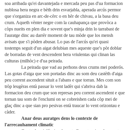
soa arribada qu'ei davantejada e mercada peu pas d'ua formacion
nublosa hera negra e bèth drin esvarjabla, aperada arcús permor
que s'organiza en arc-de-cèrc o en hèr de chivau, a la basa deu
crum. Aqueth vènter negre com la cauhapança que provòca a
còps nueits en plen dia e sovent que's minja drin lo tarrabast de
l'auratge dinc au darrèr moment de tau mòde que los mensh
avisats que s'i pòden abusar. Lo pas de l'arcús qu'ei quasi
tostemps seguit d'un aigat delubian mes aqueste que's pòt doblar
de borradas de vent descendent hera vriulentas qui clinan las
culturas (milhòc) e d'ua peirada.
La peirada que vad au perhons deus crums mei poderós.
Las gotas d'aiga que son portadas dinc au som deu castèth d'aiga
peu corrent ascendent situit a l'abans e que torran. Mes com son
tròp leugèras entà passar lo vent ladèr qui s'abriva dab la
formacion deu crum que son represas peu corrent ascendent e que
tornan tau som de l'enclumi on se cobreishen cada còp mei de
glaç dinc a que sian pro pesivas entà traucar lo vent orizontau e
càder.
Anar deus auratges dens lo contexte de
l'arrecauhament climatic