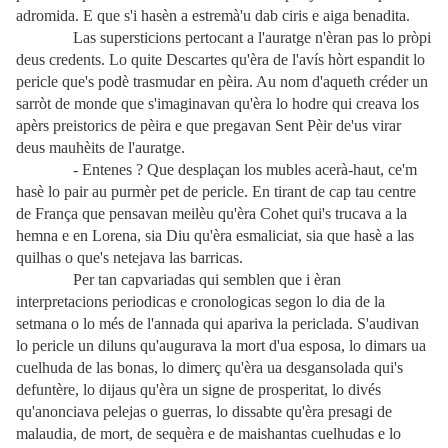
adromida. E que s'i hasèn a estremà'u dab ciris e aiga benadita.
Las supersticions pertocant a l'auratge n'èran pas lo pròpi
deus credents. Lo quite Descartes qu'èra de l'avís hòrt espandit lo
pericle que's podè trasmudar en pèira. Au nom d'aqueth créder un
sarròt de monde que s'imaginavan qu'èra lo hodre qui creava los
apèrs preistorics de pèira e que pregavan Sent Pèir de'us virar
deus mauhèits de l'auratge.
- Entenes ? Que desplaçan los mubles acerà-haut, ce'm
hasè lo pair au purmèr pet de pericle. En tirant de cap tau centre
de França que pensavan meilèu qu'èra Cohet qui's trucava a la
hemna e en Lorena, sia Diu qu'èra esmaliciat, sia que hasè a las
quilhas o que's netejava las barricas.
Per tan capvariadas qui semblen que i èran
interpretacions periodicas e cronologicas segon lo dia de la
setmana o lo més de l'annada qui apariva la periclada. S'audivan
lo pericle un diluns qu'augurava la mort d'ua esposa, lo dimars ua
cuelhuda de las bonas, lo dimerç qu'èra ua desgansolada qui's
defuntère, lo dijaus qu'èra un signe de prosperitat, lo divés
qu'anonciava pelejas o guerras, lo dissabte qu'èra presagi de
malaudia, de mort, de sequèra e de maishantas cuelhudas e lo