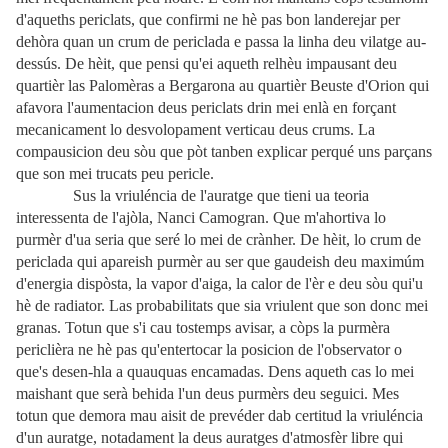
d'aqueths periclats, que confirmi ne hè pas bon landerejar per
dehòra quan un crum de periclada e passa la linha deu vilatge au-
dessús. De hèit, que pensi qu'ei aqueth relhèu impausant deu
quartièr las Palomèras a Bergarona au quartièr Beuste d'Orion qui
afavora l'aumentacion deus periclats drin mei enlà en forçant
mecanicament lo desvolopament verticau deus crums. La
compausicion deu sòu que pòt tanben explicar perqué uns parçans
que son mei trucats peu pericle.
Sus la vriuléncia de l'auratge que tieni ua teoria
interessenta de l'ajòla, Nanci Camogran. Que m'ahortiva lo
purmèr d'ua seria que seré lo mei de crànher. De hèit, lo crum de
periclada qui apareish purmèr au ser que gaudeish deu maximúm
d'energia dispòsta, la vapor d'aiga, la calor de l'èr e deu sòu qui'u
hè de radiator. Las probabilitats que sia vriulent que son donc mei
granas. Totun que s'i cau tostemps avisar, a còps la purmèra
periclièra ne hè pas qu'entertocar la posicion de l'observator o
que's desen-hla a quauquas encamadas. Dens aqueth cas lo mei
maishant que serà behida l'un deus purmèrs deu seguici. Mes
totun que demora mau aisit de prevéder dab certitud la vriuléncia
d'un auratge, notadament la deus auratges d'atmosfèr libre qui