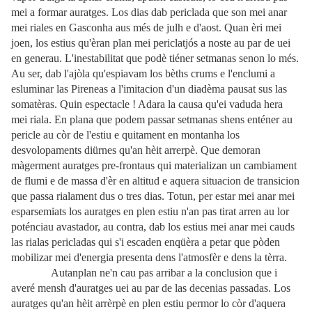
mei a formar auratges. Los dias dab periclada que son mei anar
mei riales en Gasconha aus més de julh e d'aost. Quan èri mei
joen, los estius qu'èran plan mei periclatjós a noste au par de uei
en generau. L'inestabilitat que podè tiéner setmanas senon lo més.
Au ser, dab l'ajòla qu'espiavam los bèths crums e l'enclumi a
esluminar las Pireneas a l'imitacion d'un diadèma pausat sus las
somatèras. Quin espectacle ! Adara la causa qu'ei vaduda hera
mei riala. En plana que podem passar setmanas shens enténer au
pericle au còr de l'estiu e quitament en montanha los
desvolopaments diürnes qu'an hèit arrerpè. Que demoran
màgerment auratges pre-frontaus qui materializan un cambiament
de flumi e de massa d'èr en altitud e aquera situacion de transicion
que passa rialament dus o tres dias. Totun, per estar mei anar mei
esparsemiats los auratges en plen estiu n'an pas tirat arren au lor
poténciau avastador, au contra, dab los estius mei anar mei cauds
las rialas pericladas qui s'i escaden enqüèra a petar que pòden
mobilizar mei d'energia presenta dens l'atmosfèr e dens la tèrra.
Autanplan ne'n cau pas arribar a la conclusion que i
averé mensh d'auratges uei au par de las decenias passadas. Los
auratges qu'an hèit arrèrpè en plen estiu permor lo còr d'aquera