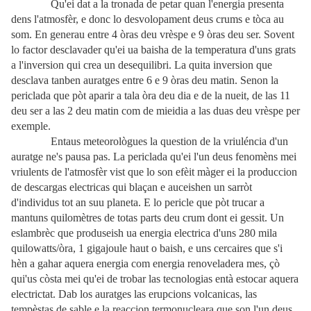
Qu'ei dat a la tronada de petar quan l'energia presenta
dens l'atmosfèr, e donc lo desvolopament deus crums e tòca au
som. En generau entre 4 òras deu vrèspe e 9 òras deu ser. Sovent
lo factor desclavader qu'ei ua baisha de la temperatura d'uns grats
a l'inversion qui crea un desequilibri. La quita inversion que
desclava tanben auratges entre 6 e 9 òras deu matin. Senon la
periclada que pòt aparir a tala òra deu dia e de la nueit, de las 11
deu ser a las 2 deu matin com de mieidia a las duas deu vrèspe per
exemple.
Entaus meteorològues la question de la vriuléncia d'un
auratge ne's pausa pas. La periclada qu'ei l'un deus fenomèns mei
vriulents de l'atmosfèr vist que lo son efèit màger ei la produccion
de descargas electricas qui blaçan e auceishen un sarròt
d'individus tot an suu planeta. E lo pericle que pòt trucar a
mantuns quilomètres de totas parts deu crum dont ei gessit. Un
eslambrèc que produseish ua energia electrica d'uns 280 mila
quilowatts/òra, 1 gigajoule haut o baish, e uns cercaires que s'i
hèn a gahar aquera energia com energia renoveladera mes, çò
qui'us còsta mei qu'ei de trobar las tecnologias entà estocar aquera
electrictat. Dab los auratges las erupcions volcanicas, las
tempèstas de sable e la reaccion termonucleara que son l'un deus