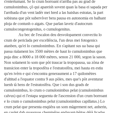
s'entertumant. Se lo crum borroant n'arriba pas au grad de
cumulonimbus, çò qui apareish sovent quan la basa ei sapada per
l'arribada d'un vent ladèr mei hred a las baishas estratas, la part
sobirana que pòt subervíver bera pausa en autonomia en balhant
ploja de contunh o aigats. Que parlan lavetz d'autocrum
cumulocongestogenitus, o cumulogenitus.
Au bec de l'escalon deu desvolopament convectiu lo
crum de periclada per excelléncia, l'un deus mei fotogenics
atanben, qu'ei lo cumulonimbus. En s'apitant sus ua basa qui
passa rialament los 3500 mètres de haut lo cumulonimbus que
puja dinc a 8000 a 18 000 mètres, senon 21 000, segon la sason.
Non solament lo som que pòt traucar la tropopausa, ua zòna de
transicion enter la troposfèra e l'estratosfèra, mei hauta en estiu
qu'en ivèrn e qui s'encontra generaument a 17 quilomètres
d'altitud a l'equator contra 9 aus pòles, mes que's pòt aventurar
luenh tà hens de l'estratosfèra. Que i son dus grads de
cumulonimbus, lo crum o cumulonimbus pelat (cumulonimbus
calvus) qui ei l'estapa seguenta de l'ascension d'un crum borroant
e lo crum o cumulonimbus pelut (cumulonimbus capillatus.) Lo
crum pelat que presenta enqüèra un som màgerment net, anherin,
en caulet dab quauquas cheminéias endavant-hèitas déjà liçadas