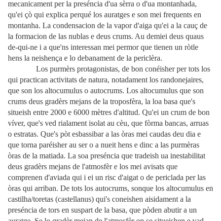
mecanicament per la preséncia d'ua sèrra o d'ua montanhada,
qu'ei çò qui explica perqué los auratges e son mei frequents en
montanha. La condensacion de la vapor d'aiga qu'ei a la cauç de
la formacion de las nublas e deus crums. Au demiei deus quaus
de-qui-ne i a que'ns interessan mei permor que tienen un ròtle
hens la neishença e lo debanament de la periclèra.
Los purmèrs protagonistas, de bon conéisher per tots los
qui practican activitats de natura, notadament los randonejaires,
que son los altocumulus o autocrums. Los altocumulus que son
crums deus gradèrs mejans de la troposfèra, la loa basa que's
situeish entre 2000 e 6000 mètres d'altitud. Qu'ei un crum de bon
víver, que's ved rialament isolat au cèu, que fòrma bancas, arruas
o estratas. Que's pòt esbassibar a las òras mei caudas deu dia e
que torna paréisher au ser o a nueit hens e dinc a las purmèras
òras de la matiada. La soa preséncia que tradeish ua inestabilitat
deus gradèrs mejans de l'atmosfèr e los mei avisats que
comprenen d'aviada qui i ei un risc d'aigat o de periclada per las
òras qui arriban. De tots los autocrums, sonque los altocumulus en
castilha/toretas (castellanus) qui's coneishen aisidament a la
preséncia de tors en suspart de la basa, que pòden abutir a un
auratge. Se lo gradèr mejan de l'atmosfèr on se situeishen e vad