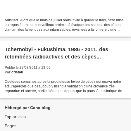
Adishatz, Alors que le mois de juillet nous invite à garder le frais, cette mise
au repos fournit un merveilleux prétexte à évoquer les saisons des cèpes
d'antan, des faméliques aux intarissables, revisitées à la lumière d'une
expérience construite. Pour...
Tchernobyl - Fukushima, 1986 - 2011, des
retombées radioactives et des cèpes...
Publié le 27/08/2011 à 13:05
Par
cristau
Quelques semaines après la prodigieuse levée de cèpes qui égaya notre
été, j'aperçois que beaucoup y lisent la validation d'une croyance très
répandue et ancrée, particulièrement depuis que la poussée historique de
l'année 1986 coïncida avec les retombées...
Hébergé par Canalblog
Top articles
Pages