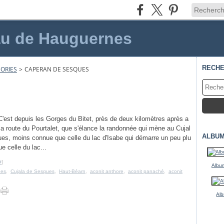
au de Hauguernes
RECH
ORIES
>
CAPERAN DE SESQUES
C'est depuis les Gorges du Bitet, près de deux kilomètres après a
 la route du Pourtalet, que s'élance la randonnée qui mène au Cujal
ALBUM
es, moins connue que celle du lac d'Isabe qui démarre un peu plu
ue celle du lac...
#
]
Album
ues
,
Cujala de Sesques
,
Haut-Béarn
,
aconit anthore
,
aconit panaché
,
aconit
Alb