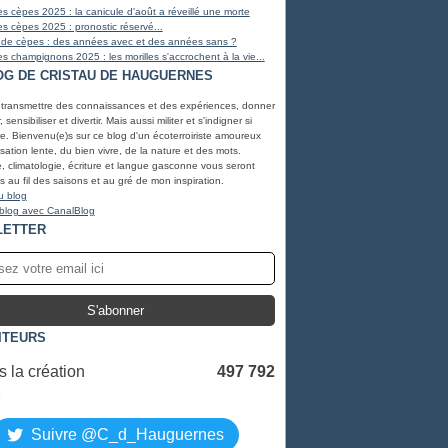
s cèpes 2025 : la canicule d'août a réveillé une morte
s cèpes 2025 : pronostic réservé...
 de cèpes : des années avec et des années sans ?
s champignons 2025 : les morilles s'accrochent à la vie...
OG DE CRISTAU DE HAUGUERNES
 transmettre des connaissances et des expériences, donner
, sensibiliser et divertir. Mais aussi militer et s'indigner si
e. Bienvenu(e)s sur ce blog d'un écoterroiriste amoureux
lisation lente, du bien vivre, de la nature et des mots.
, climatologie, écriture et langue gasconne vous seront
 au fil des saisons et au gré de mon inspiration.
u blog
 blog avec CanalBlog
LETTER
ITEURS
 la création
497 792
S
Suivre @C_d_Hauguernes