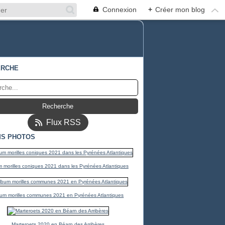
Connexion
+
Créer mon blog
ERCHE
Flux RSS
S PHOTOS
 morilles coniques 2021 dans les Pyrénées Atlantiques
um morilles communes 2021 en Pyrénées Atlantiques
Marteroets 2020 en Béarn des Arribères