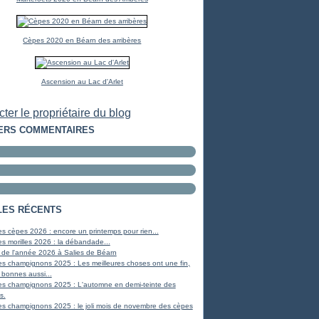
Cèpes 2020 en Béarn des arribères
Ascension au Lac d'Arlet
ter le propriétaire du blog
ERS COMMENTAIRES
LES RÉCENTS
s cèpes 2026 : encore un printemps pour rien...
s morilles 2026 : la débandade...
 de l'année 2026 à Salies de Béarn
s champignons 2025 : Les meilleures choses ont une fin,
 bonnes aussi...
es champignons 2025 : L'automne en demi-teinte des
s.
s champignons 2025 : le joli mois de novembre des cèpes