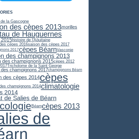
ORIES
e de la Gascogne
son des cèpes 2013
morilles
stau de Hauguernes
 2015
histoire de l'Aquitaine
 des cèpes 2016
saison des cèpes 2017
cèpes Béarn
Vasconie
gnons 2017
on des champignons 2013
n des champignons 2015
cèpes 2012
2017
Tricholome de la Saint George
 des champignons 2017
champignons Béarn
cèpes
n des cèpes 2014
climatologie
 des champignons 2014
s 2014
at de Salies de Béarn
cologie
cèpes 2013
Béarn
alies de
éarn