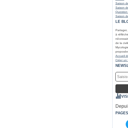
Saison de
Saison de
Question
Saison de
LE BL
Partager,
à réfléchir
nécessair
de la civi
Mycologie
proposées
Accueil d
Créer un
NEWS
VIS
Depuis
PAGE