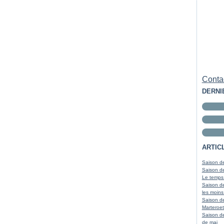
Contac
DERNI
ARTIC
Saison de
Saison de
Le temps
Saison de
les moins
Saison d
Marteroet
Saison de
de mai