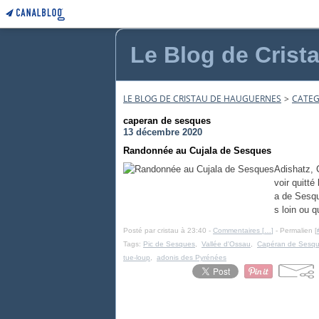
Le Blog de Crist
LE BLOG DE CRISTAU DE HAUGUERNES
>
CATEG
caperan de sesques
13 décembre 2020
Randonnée au Cujala de Sesques
Adishatz, 
voir quitté
a de Sesqu
s loin ou q
Posté par cristau à 23:40 -
Commentaires [
…
]
- Permalien [
Tags:
Pic de Sesques
,
Vallée d'Ossau
,
Capéran de Sesq
tue-loup
,
adonis des Pyrénées