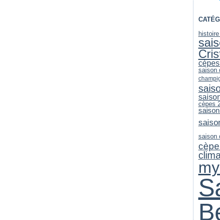
CATÉG
histoir
sai
Cri
cèpes
saison
champi
sais
saiso
cèpes 
saison
saiso
saison
cèpe
clim
my
S
B