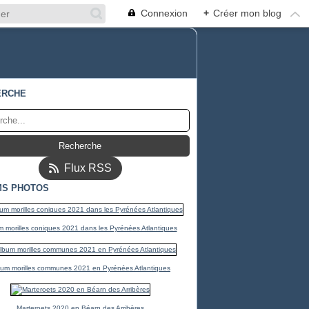
Connexion
+
Créer mon blog
ERCHE
Flux RSS
MS PHOTOS
 morilles coniques 2021 dans les Pyrénées Atlantiques
bum morilles communes 2021 en Pyrénées Atlantiques
Marteroets 2020 en Béarn des Arribères