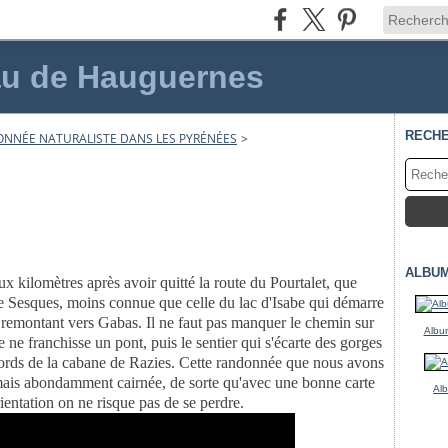
au de Hauguernes
RECH
NNÉE NATURALISTE DANS LES PYRÉNÉES
>
ALBU
ux kilomètres après avoir quitté la route du Pourtalet, que
e Sesques, moins connue que celle du lac d'Isabe qui démarre
n remontant vers Gabas. Il ne faut pas manquer le chemin sur
Album
e ne franchisse un pont, puis le sentier qui s'écarte des gorges
ords de la cabane de Razies. Cette randonnée que nous avons
 mais abondamment cairnée, de sorte qu'avec une bonne carte
Al
rientation on ne risque pas de se perdre.