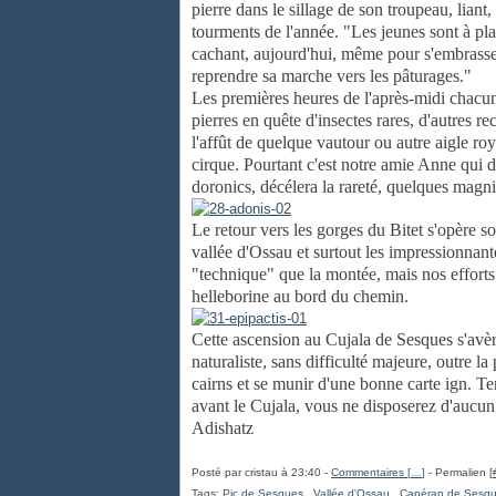
pierre dans le sillage de son troupeau, lian
tourments de l'année. "Les jeunes sont à pla
cachant, aujourd'hui, même pour s'embrasser 
reprendre sa marche vers les pâturages."
Les premières heures de l'après-midi chacun 
pierres en quête d'insectes rares, d'autres r
l'affût de quelque vautour ou autre aigle ro
cirque. Pourtant c'est notre amie Anne qui da
doronics, décélera la rareté, quelques magn
Le retour vers les gorges du Bitet s'opère s
vallée d'Ossau et surtout les impressionnant
"technique" que la montée, mais nos efforts
helleborine au bord du chemin.
Cette ascension au Cujala de Sesques s'avèr
naturaliste, sans difficulté majeure, outre la
cairns et se munir d'une bonne carte ign. Ten
avant le Cujala, vous ne disposerez d'aucun
Adishatz
Posté par cristau à 23:40 -
Commentaires [
…
]
- Permalien [
Tags:
Pic de Sesques
,
Vallée d'Ossau
,
Capéran de Sesq