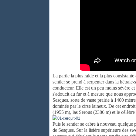
La partie la plus raide et la plus consistan
sentier se prend à serpenter dans la hêtraie-
conducteur. Elle est un peu moins sévère et
s'adoucit au fur et à mesure que nous approc
Sesques, sorte de vaste prairie à 1400 mètre
dominée par le cirse laineux. De cet endroi
(1955 m), las Serous (2386 m) et le célèbr
Puis le sentier se cabre à nouveau quelque 
de Sesques. Sur la lisière supérieure des sw