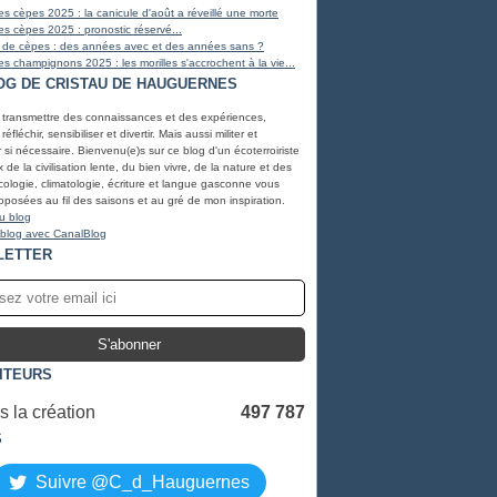
s cèpes 2025 : la canicule d'août a réveillé une morte
s cèpes 2025 : pronostic réservé...
 de cèpes : des années avec et des années sans ?
s champignons 2025 : les morilles s'accrochent à la vie...
OG DE CRISTAU DE HAUGUERNES
, transmettre des connaissances et des expériences,
éfléchir, sensibiliser et divertir. Mais aussi militer et
r si nécessaire. Bienvenu(e)s sur ce blog d'un écoterroiriste
de la civilisation lente, du bien vivre, de la nature et des
ologie, climatologie, écriture et langue gasconne vous
oposées au fil des saisons et au gré de mon inspiration.
u blog
 blog avec CanalBlog
LETTER
SITEURS
 la création
497 787
S
Suivre @C_d_Hauguernes