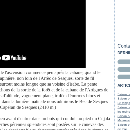
Contac
DERNI
te de l'ascension commence peu après la cabane, quand le
sapinière, non loin de l'Arrèc de Sesques, sorte de fil
 surtout moins longue que sa voisine d'isabe. La pente
ARTIC
hons de la sortie de la forêt et de la cabane de l'Artigues de
Saison de
s d'altitude, vaguement plane, trufée d'énormes blocs et
Saison de
t, dans la lumière matinale nous admirons le Bec de Sesques
Le temps
e Capéran de Sesques (2410 m.)
Saison d
les moins
Saison d
peu avant d'entrer dans un bois qui conduit au pied du Cujala
Marteroet
erties pérennes splendides sont postées sur le canevas des
Saison d
de mai