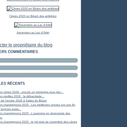
Cèpes 2020 en Béarn des arribères
Ascension au Lac d'Arlet
ter le propriétaire du blog
ERS COMMENTAIRES
LES RÉCENTS
s cèpes 2026 : encore un printemps pour rien...
s morilles 2026 : la débandade...
 de l'année 2026 à Salies de Béarn
es champignons 2025 : Les meilleures choses ont une fin,
 bonnes aussi...
es champignons 2025 : L'automne en demi-teinte des
s.
es champignons 2025 : le joli mois de novembre des cèpes