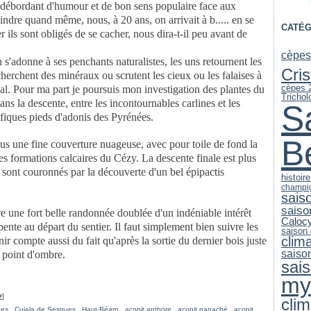
t, débordant d'humour et de bon sens populaire face aux
indre quand même, nous, à 20 ans, on arrivait à b..... en se
CATÉG
ils sont obligés de se cacher, nous dira-t-il peu avant de
cèpes
s'adonne à ses penchants naturalistes, les uns retournent les
Cri
echerchent des minéraux ou scrutent les cieux ou les falaises à
cèpes 
yal. Pour ma part je poursuis mon investigation des plantes du
Trichol
ns la descente, entre les incontournables carlines et les
S
ifiques pieds d'adonis des Pyrénées.
B
ous une fine couverture nuageuse, avec pour toile de fond la
es formations calcaires du Cézy. La descente finale est plus
 sont couronnés par la découverte d'un bel épipactis
histoir
champi
sais
saiso
e une fort belle randonnée doublée d'un indéniable intérêt
Caloc
 pente au départ du sentier. Il faut simplement bien suivre les
saison
clim
ir compte aussi du fait qu'après la sortie du dernier bois juste
saiso
 point d'ombre.
sai
my
#
]
clim
ues
,
Cujala de Sesques
,
Haut-Béarn
,
aconit anthore
,
aconit panaché
,
aconit