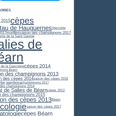
ORIES
cèpes
 2015
stau de Hauguernes
Vasconie
morilles
saison des champignons 2017
2017
ome de la Saint George
alies de
éarn
cèpes 2014
e de la Gascogne
gnons Béarn
on des champignons 2013
n des cèpes 2014
saison des cèpes 2016
ybe gambosa
champignons 2017
 des champignons 2014
at de Salies de Béarn
cèpes 2012
n des champignons 2015
son des cèpes 2013
Béarn
cologie
saison des cèpes 2017
atologie
cèpes Béarn