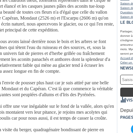
à les chardons bleus, fortement représentés dans le cirque se
Saison de
rt élancé et les casques jaunes pâles des aconits tue-loup
Saison de
a beauté de toutes ces fleurs n'a d'égal que celle du vallon
Question
Saison de
le Capéran, Mondaut (2526 m) et l'Escarpu (2606 m) qu'on
LE BL
 écrin naturel, nous apercevons le glacier, ou ce qui l'en reste,
jet principal de cette expédition.
Partager
donner à r
s'indigne
s avons laissé derrière nous le bois et les arbres se font
amoureux 
lnes qui tètent l'eau du ruisseau et des sources, et, sous la
mots. Myc
univers fait de pierres et d'herbe grillée ou fraîchement
seront pr
Accueil d
ement les aconits panachés et anthores dont la splendeur d'a
Créer un
elativement faible qui mène au glacier tend à écraser les
NEWS
ra assez longue en fin de compte.
à l'envie de pousser plus haut car je suis attiré par une belle
u Mondaut et du Capéran. C'est là que commence la véritable
antes sont peuplées d'allums et d'Iris des Pyrénées.
VI
 offre une vue inégalable sur le fond de la vallée, alors qu'en
Depuis
rebis montaient vers leur pitance, je rejoins mes acolytes qui
PAGE
éboulis car pour nous aussi, il est temps de casser la croûte.
la visite du berger, quadragénaire bondissant de pierre en