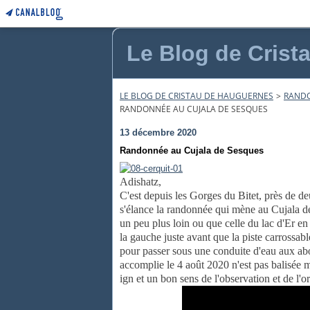
Le Blog de Crist
LE BLOG DE CRISTAU DE HAUGUERNES
>
RANDO
RANDONNÉE AU CUJALA DE SESQUES
13 décembre 2020
Randonnée au Cujala de Sesques
Adishatz,
C'est depuis les Gorges du Bitet, près de de
s'élance la randonnée qui mène au Cujala d
un peu plus loin ou que celle du lac d'Er e
la gauche juste avant que la piste carrossabl
pour passer sous une conduite d'eau aux ab
accomplie le 4 août 2020 n'est pas balisée
ign et un bon sens de l'observation et de l'o