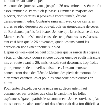
faudrait se satisfaire de peu.
Au cours des jours suivants, jusqu'au 26 novembre, le scénario fut
assez immuable. Partout où je passais l'immense majorité des
placiers, dont certains si prolixes à l'accoutumée, étaient
désespérément vides. Contraste saisissant avec ce ou ces rares
arbres au pied desquels on pouvait voir un groupuscule de cèpes
de Bordeaux, parfois fort beaux. Je note que la croissance de ces
Marteroets était très lente à cause des températures assez basses,
tant et si bien que le 26 novembre, quelques uns parmi les
derniers en lice avaient pourri sur pied.
Depuis ce week-end on peut considérer que la saison des cèpes a
vécu, un chanceux pourra encore trouver quelque edulis miraculé
mis en route avant le 26, mais les sols sont désormais trop froids
pour permettre de nouvelles naissances. Les amateurs se
contenteront donc des Tête de Moine, des pieds de mouton, de
différentes chanterelles et pour les chanceux des pleurotes en
huître.
Pour tenter d'expliquer cette issue assez décevante il faut
commencer par préciser que chez le passionné les folles
espérances égarent parfois le raisonnement. Je me souviens qu'au
mois d'octobre, alors que le roi des cèpes était déjà fort difficile à