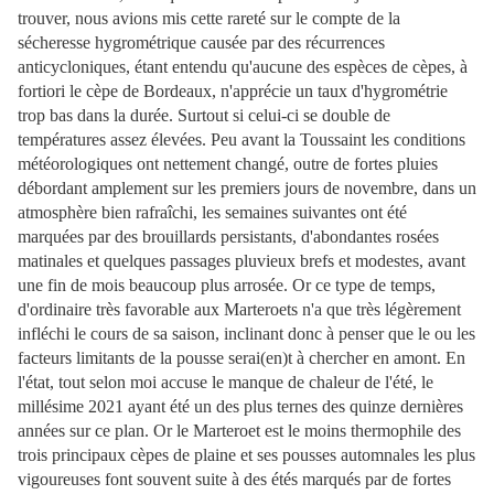
trouver, nous avions mis cette rareté sur le compte de la
sécheresse hygrométrique causée par des récurrences
anticycloniques, étant entendu qu'aucune des espèces de cèpes, à
fortiori le cèpe de Bordeaux, n'apprécie un taux d'hygrométrie
trop bas dans la durée. Surtout si celui-ci se double de
températures assez élevées. Peu avant la Toussaint les conditions
météorologiques ont nettement changé, outre de fortes pluies
débordant amplement sur les premiers jours de novembre, dans un
atmosphère bien rafraîchi, les semaines suivantes ont été
marquées par des brouillards persistants, d'abondantes rosées
matinales et quelques passages pluvieux brefs et modestes, avant
une fin de mois beaucoup plus arrosée. Or ce type de temps,
d'ordinaire très favorable aux Marteroets n'a que très légèrement
infléchi le cours de sa saison, inclinant donc à penser que le ou les
facteurs limitants de la pousse serai(en)t à chercher en amont. En
l'état, tout selon moi accuse le manque de chaleur de l'été, le
millésime 2021 ayant été un des plus ternes des quinze dernières
années sur ce plan. Or le Marteroet est le moins thermophile des
trois principaux cèpes de plaine et ses pousses automnales les plus
vigoureuses font souvent suite à des étés marqués par de fortes