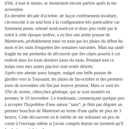
d'été, à tout le moins, se montraient encore parfois après la mi-
novembre.
En dernière décade d'octobre, de façon extrêmement localisée,
circonscrite à un seul bois à la configuration très particulière car
fortement pentu, orienté nord-nord-est et donc peu visité par le
soleil à cette époque tardive, a eu lieu une petite pousse de
Marteroets, probablement mise en train par les pluies du début du
mois et les nuits frisquettes des semaines suivantes. Mais ma santé
fragile ne me permettra de découvrir que des cèpes pourris à cet
endroit dans les touts derniers jours du mois. Pendant tout ce
temps tous mes autres placiers sont restés déserts.
Après une attente assez longue, malgré une belle pousse de
girolles vers la Toussaint, les pluies de fin-octobre et des premiers
jours de novembre ont fini par trouver preneur. Mais ce sont les
Tête de moine
, clitocybes géotrope, qui se sont montrés en
premier, le 10 novembre. Le lendemain, commençant quelque peu
à accepter l'hypothèse d'une saison "sans", je finis par dégoter un
premier bouchon de Marteroet au terme d'une quête de plus de 3
heures. Cette découverte eu le mérite de me redonner un peu de
coeur à l'ouvrage même si j'avais compris depuis un moment qu'il