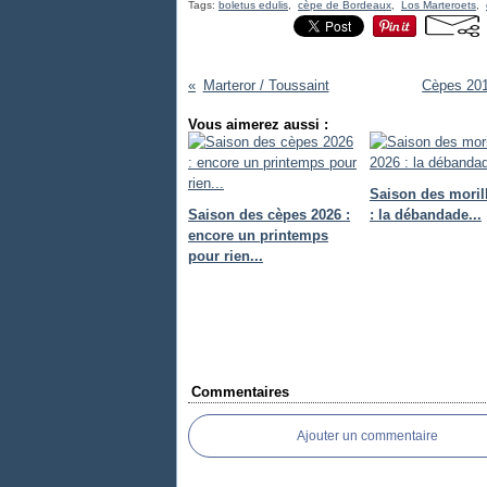
Tags:
boletus edulis
,
cèpe de Bordeaux
,
Los Marteroets
,
Marteror / Toussaint
Cèpes 2014
Vous aimerez aussi :
Saison des moril
Saison des cèpes 2026 :
: la débandade...
encore un printemps
pour rien...
Commentaires
Ajouter un commentaire