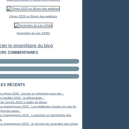
Cèpes 2020 en Béarn des arribères
Ascension au Lac d'Arlet
ter le propriétaire du blog
ERS COMMENTAIRES
LES RÉCENTS
s cèpes 2026 : encore un printemps pour rien...
s morilles 2026 : la débandade...
 de l'année 2026 à Salies de Béarn
s champignons 2025 : Les meilleures choses ont une fin,
 bonnes aussi...
es champignons 2025 : L'automne en demi-teinte des
s.
s champignons 2025 : le joli mois de novembre des cèpes