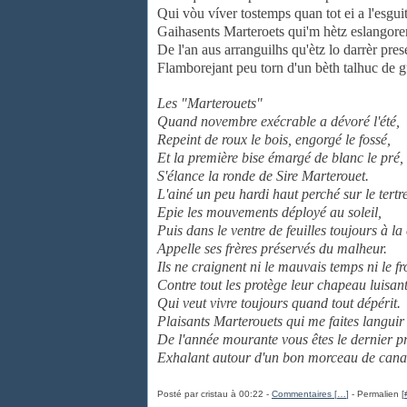
Qui vòu víver tostemps quan tot ei a l'esguit
Gaihasents Marteroets qui'm hètz eslangore
De l'an aus arranguilhs qu'ètz lo darrèr pres
Flamborejant peu torn d'un bèth talhuc de g
Les "Marterouets"
Quand novembre exécrable a dévoré l'été,
Repeint de roux le bois, engorgé le fossé,
Et la première bise émargé de blanc le pré,
S'élance la ronde de Sire Marterouet.
L'ainé un peu hardi haut perché sur le tertr
Epie les mouvements déployé au soleil,
Puis dans le ventre de feuilles toujours à la
Appelle ses frères préservés du malheur.
Ils ne craignent ni le mauvais temps ni le f
Contre tout les protège leur chapeau luisan
Qui veut vivre toujours quand tout dépérit.
Plaisants Marterouets qui me faites languir
De l'année mourante vous êtes le dernier pr
Exhalant autour d'un bon morceau de cana
Posté par cristau à 00:22 -
Commentaires [
…
]
- Permalien [