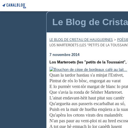
Le Blog de Crist
LE BLOG DE CRISTAU DE HAUGUERNES
>
POÉSI
LOS MARTEROETS (LES "PETITS DE LA TOUSSAIN
7 novembre 2014
Los Marteroets (les "petits de la Toussaint"
Quan la tardor hastiau s'a minjat l'Estivet,
Pintrat de rós lo bòsc, engorgat au varat
E lo purmèr vent-tòr margat de blanc lo prat
Que s'avia la ronda de Sénher Marteroet.
L'ainat endavant-hèit haut pitat suu cantèr
Qu'argueita aus passeris escarbalhat au só,
Puish en la mair de huelha enqüera a la sua
Qu'apèra los cetons virats deu malandrèr.
N'an pas paur au vent-ploi ni au hred escos
A tot que hè empach lo lor capèth lusent