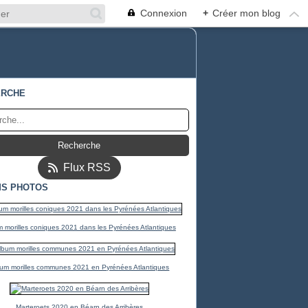
Connexion
+
Créer mon blog
ERCHE
Flux RSS
S PHOTOS
 morilles coniques 2021 dans les Pyrénées Atlantiques
um morilles communes 2021 en Pyrénées Atlantiques
Marteroets 2020 en Béarn des Arribères