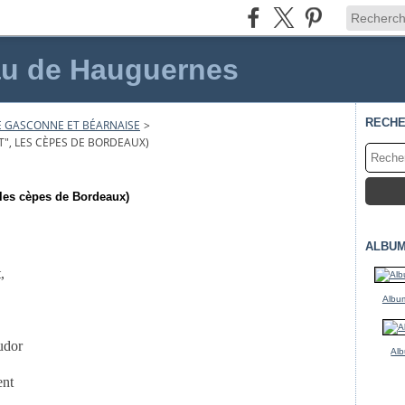
au de Hauguernes
RECH
E GASCONNE ET BÉARNAISE
>
T", LES CÈPES DE BORDEAUX)
, les cèpes de Bordeaux)
ALBUM
,
Album
udor
Alb
ent