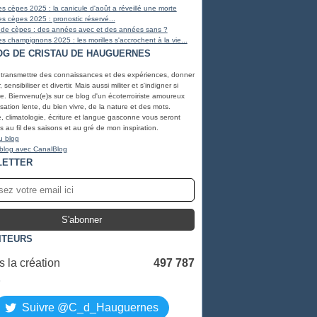
s cèpes 2025 : la canicule d'août a réveillé une morte
s cèpes 2025 : pronostic réservé...
 de cèpes : des années avec et des années sans ?
s champignons 2025 : les morilles s'accrochent à la vie...
OG DE CRISTAU DE HAUGUERNES
 transmettre des connaissances et des expériences, donner
, sensibiliser et divertir. Mais aussi militer et s'indigner si
e. Bienvenu(e)s sur ce blog d'un écoterroiriste amoureux
lisation lente, du bien vivre, de la nature et des mots.
, climatologie, écriture et langue gasconne vous seront
 au fil des saisons et au gré de mon inspiration.
u blog
 blog avec CanalBlog
LETTER
ITEURS
 la création
497 787
S
Suivre @C_d_Hauguernes