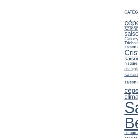
CATÉG
cèp
saiso
sais
Caloc
Trichol
saison
Cri
saiso
histoir
champi
saison
saison
cèp
clim
S
B
histoire