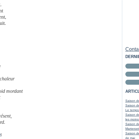
.
nt
ent,
uit.
Contac
DERNI
e
 chaleur
roid mordant
ARTIC
t
Saison de
Saison de
Le temps
Saison de
ésent,
les moins
rd.
Saison d
Marteroet
Saison de
#
]
de mai