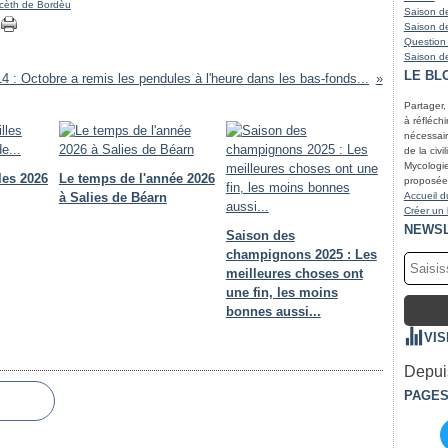
cèth de Bordèu
Saison de
Saison de
Question
Saison de
LE BL
 : Octobre a remis les pendules à l'heure dans les bas-fonds...
Partager,
à réfléchir
nécessair
de la civi
Mycologie
les 2026
Le temps de l'année 2026
proposées
à Salies de Béarn
Accueil d
Créer un
NEWS
Saison des
champignons 2025 : Les
meilleures choses ont
une fin, les moins
bonnes aussi...
VIS
Depuis
PAGE