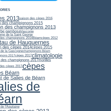
ORIES
es 2013
saison des cèpes 2016
n des champignons 2015
on des champignons 2013
ybe gambosa
Vasconie
ome de la Saint George
 des champignons 2014
Béarn
cèpes 2012
stau de Hauguernes
n des cèpes 2014
cèpes 2015
e de la Gascogne
champignons Béarn
climatologie
cèpes 2017
gnons 2017
 des champignons 2017
morilles
cèpes
 des cèpes 2017
es Béarn
at de Salies de Béarn
alies de
éarn
 de l'Aquitaine