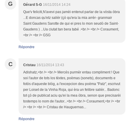
G
Gérard S-G
16/11/2014 14:24
Que'v feliciti,N'avevi pas jamèi entenut parlar de la vòsta òbra
...E doncas qu'etz salièr (çò qu'era la mia arrèr- granmair
Saint Gaudens Sarotte de qui ei pres lo mon seudò de Saint-
Gaudens ) ...Ua ciutat tan bera tabé .<br /> <br /> Coraument,
<br /> <br /> GSG
Répondre
C
Cristau
16/11/2014 13:43
Adishatz,<br /> <br /> Mercés purmèr entau compliment ! Que
soi l'autor de tots los tèxtes, poèmas (sonets), documents e
fotòs d'aqueste blòg, a l'excepcion deu poèma "Patz", escrivut
per Loiset de la Vinha Roja, qui èra un felibre salièr... Badonc
tot çò de publicat aciu qu'ei la mea òbra, senon que precisarèi
tostemps lo nom de l'autor...<br /> <br /> Coraument,<br /> <br
/> <br /> <br /> Cristau de Hauguernas...
Répondre