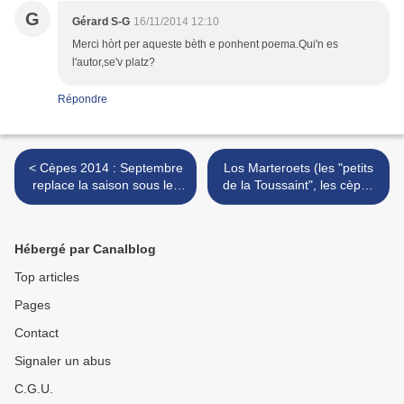
G
Gérard S-G
16/11/2014 12:10
Merci hòrt per aqueste bèth e ponhent poema.Qui'n es
l'autor,se'v platz?
Répondre
< Cèpes 2014 : Septembre
Los Marteroets (les "petits
replace la saison sous les
de la Toussaint", les cèpes
meilleurs auspices...
de Bordeaux) >
Hébergé par Canalblog
Top articles
Pages
Contact
Signaler un abus
C.G.U.