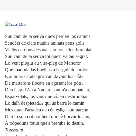
Suu
cant de la seuva que's perden los camins,
Sendèrs de clars matins aninats peus gòlis,
Vielhs carriaus desanats au hons deu bordalat,
Suu cant de la seuva tot que'n va tau segrat.
Lo vent plogiu au vira-pleg
de Marteror,
Que maumia las huelhas a l'esguit de tardor,
E auburis carats qu'arcan davant los clòts
De marterons flocats en agusant los pòts.
Deu Cap d'An a Nadau, sonqu'a combatejar,
Esparvolats, los vius que vòlen desbrombar
Lo dalh despietad
qui'us barra lo camin.
ós
Mes quan l'arrauca au cèu esliça suu parçan
Dab lo son crit ponhent qui hè horvar lo can,
A tròpeduns totun que's bremba lo destin.
Toussaint