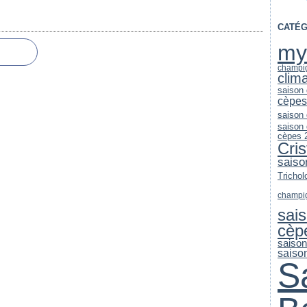
CATÉG
my
champi
clim
saison
cèpes
saison
saison
cèpes 
Cri
saiso
Trichol
champi
sai
cèp
saiso
saiso
S