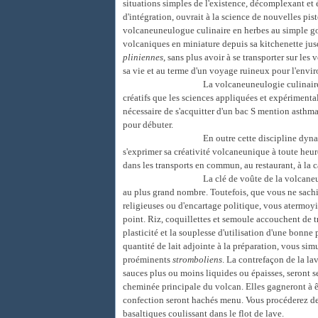
situations simples de l'existence, décomplexant et é
d'intégration, ouvrait à la science de nouvelles pis
volcaneuneulogue culinaire en herbes au simple go
volcaniques en miniature depuis sa kitchenette jus
pliniennes
, sans plus avoir à se transporter sur les
sa vie et au terme d'un voyage ruineux pour l'envi
La volcaneuneulogie culinaire
créatifs que les sciences appliquées et expérimentales
nécessaire de s'acquitter d'un bac S mention asth
pour débuter.
En outre cette discipline dyna
s'exprimer sa créativité volcaneunique à toute heur
dans les transports en commun, au restaurant, à la ca
La clé de voûte de la volcane
au plus grand nombre. Toutefois, que vous ne sach
religieuses ou d'encartage politique, vous atermoy
point. Riz, coquillettes et semoule accouchent de 
plasticité et la souplesse d'utilisation d'une bonne
quantité de lait adjointe à la préparation, vous si
proéminents
stromboliens
. La contrefaçon de la la
sauces plus ou moins liquides ou épaisses, seront s
cheminée principale du volcan. Elles gagneront à êt
confection seront hachés menu. Vous procéderez de 
basaltiques coulissant dans le flot de lave.