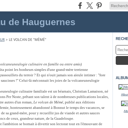
au de Hauguernes
RECH
UR
>
LE VOLCAN DE "MÉMÉ"
a volcaneuneulogie culinaire en famille ou entre amis)
ûta point les bonheurs simples d'une grand-mère terrienne
ssouillets du terroir ? Et qui n'ouit jamais son aïeule intimer : "fore
ALBU
s saucisses !" Celui-là méconnait les joies de la volcaneuneulogie
neuneulogie culinaire familiale est un béarnais, Christian Lamaison, né
Album
ons Per Noste, prêtant son talent à de nombreuses publications locales,
tre autres d'un roman,
Le volcan de Mémé
, publié aux éditions
et demie, honteusement abandonné à Bonnut le temps des vacances, se
Al
 de sa grand-mère, pour y recueillir jus de viande et autres sauces
lancs de ceux, grandeur nature, de la Guadeloupe.
t l'ambition se bornait à divertir son lectorat tout en l'émouvant de