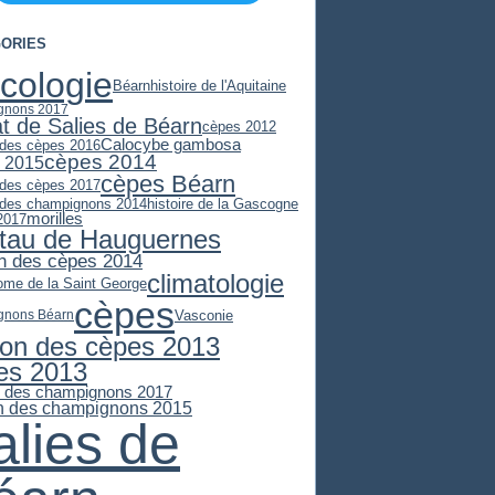
ORIES
cologie
Béarn
histoire de l'Aquitaine
gnons 2017
at de Salies de Béarn
cèpes 2012
Calocybe gambosa
 des cèpes 2016
cèpes 2014
 2015
cèpes Béarn
 des cèpes 2017
 des champignons 2014
histoire de la Gascogne
morilles
2017
stau de Hauguernes
n des cèpes 2014
climatologie
ome de la Saint George
cèpes
Vasconie
gnons Béarn
son des cèpes 2013
es 2013
n des champignons 2017
n des champignons 2015
alies de