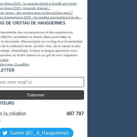
s cèpes 2025 : la canicule d'août a réveillé une morte
s cèpes 2025 : pronostic réservé...
 de cèpes : des années avec et des années sans ?
s champignons 2025 : les morilles s'accrochent à la vie...
OG DE CRISTAU DE HAUGUERNES
, transmettre des connaissances et des expériences,
éfléchir, sensibiliser et divertir. Mais aussi militer et
r si nécessaire. Bienvenu(e)s sur ce blog d'un écoterroiriste
de la civilisation lente, du bien vivre, de la nature et des
ologie, climatologie, écriture et langue gasconne vous
oposées au fil des saisons et au gré de mon inspiration.
u blog
 blog avec CanalBlog
LETTER
SITEURS
 la création
497 787
S
Suivre @C_d_Hauguernes