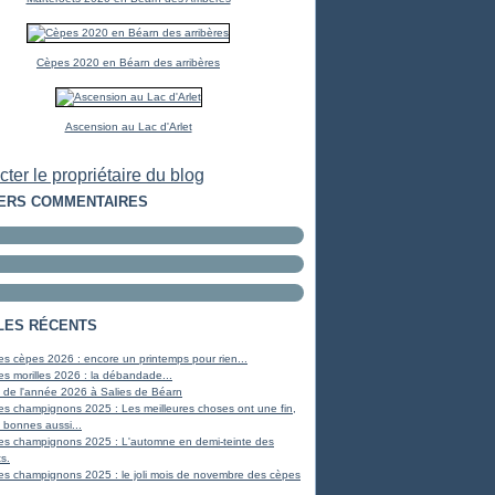
Cèpes 2020 en Béarn des arribères
Ascension au Lac d'Arlet
ter le propriétaire du blog
ERS COMMENTAIRES
LES RÉCENTS
s cèpes 2026 : encore un printemps pour rien...
s morilles 2026 : la débandade...
 de l'année 2026 à Salies de Béarn
es champignons 2025 : Les meilleures choses ont une fin,
 bonnes aussi...
es champignons 2025 : L'automne en demi-teinte des
s.
es champignons 2025 : le joli mois de novembre des cèpes