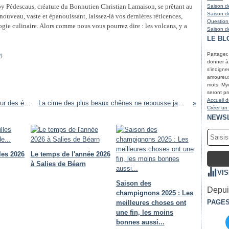
froy Pédescaus, créature du Bonnutien Christian Lamaison, se prêtant au
Saison de
Saison de
nouveau, vaste et épanouissant, laissez-là vos dernières réticences,
Question
gie culinaire. Alors comme nous vous pourrez dire : les volcans, y a
Saison de
LE BL
Partager
#
]
donner à r
s'indigne
amoureux 
mots. Myc
seront pr
Accueil d
Le phénomène dit des "broutches" ou la terreur des éteules
La cime des plus beaux chênes ne repousse jamais...
Créer un
NEWS
les 2026
Le temps de l'année 2026
à Salies de Béarn
VI
Saison des
Depuis
champignons 2025 : Les
PAGE
meilleures choses ont
une fin, les moins
bonnes aussi...