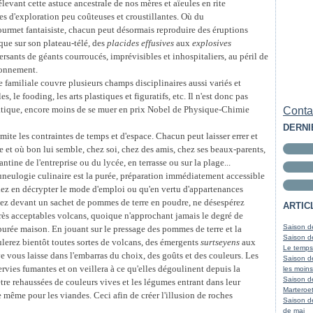
levant cette astuce ancestrale de nos mères et aïeules en rite
tes d'exploration peu coûteuses et croustillantes. Où du
urmet fantaisiste, chacun peut désormais reproduire des éruptions
que sur son plateau-télé, des
placides effusives
aux
explosives
 versants de géants courroucés, imprévisibles et inhospitaliers, au péril de
ronnement.
 familiale couvre plusieurs champs disciplinaires aussi variés et
, le fooding, les arts plastiques et figuratifs, etc. Il n'est donc pas
matique, encore moins de se muer en prix Nobel de Physique-Chimie
Contac
DERNI
mite les contraintes de temps et d'espace. Chacun peut laisser errer et
e et où bon lui semble, chez soi, chez des amis, chez ses beaux-parents,
ntine de l'entreprise ou du lycée, en terrasse ou sur la plage...
uneulogie culinaire est la purée, préparation immédiatement accessible
iez en décrypter le mode d'emploi ou qu'en vertu d'appartenances
iez devant un sachet de pommes de terre en poudre, ne désespérez
ARTIC
très acceptables volcans, quoique n'approchant jamais le degré de
Saison de
 purée maison. En jouant sur le pressage des pommes de terre et la
Saison de
mulerez bientôt toutes sortes de volcans, des émergents
surtseyens
aux
Le temps
ve vous laisse dans l'embarras du choix, des goûts et des couleurs. Les
Saison d
ervies fumantes et on veillera à ce qu'elles dégoulinent depuis la
les moins
Saison d
re rehaussées de couleurs vives et les légumes entrant dans leur
Marteroet
même pour les viandes. Ceci afin de créer l'illusion de roches
Saison d
de mai