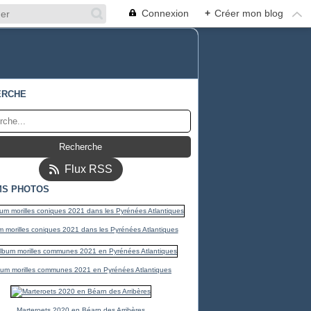
Connexion
+
Créer mon blog
ERCHE
Flux RSS
MS PHOTOS
 morilles coniques 2021 dans les Pyrénées Atlantiques
bum morilles communes 2021 en Pyrénées Atlantiques
Marteroets 2020 en Béarn des Arribères