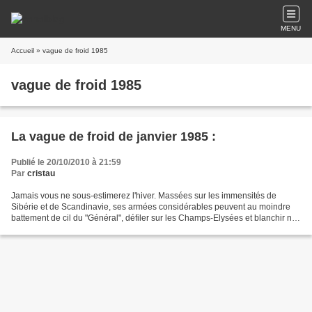
MENU
Accueil
» vague de froid 1985
vague de froid 1985
La vague de froid de janvier 1985 :
Publié le 20/10/2010 à 21:59
Par
cristau
Jamais vous ne sous-estimerez l'hiver. Massées sur les immensités de
Sibérie et de Scandinavie, ses armées considérables peuvent au moindre
battement de cil du "Général", défiler sur les Champs-Elysées et blanchir nos
allées. Fin novembre 1984. - Je n'avais...