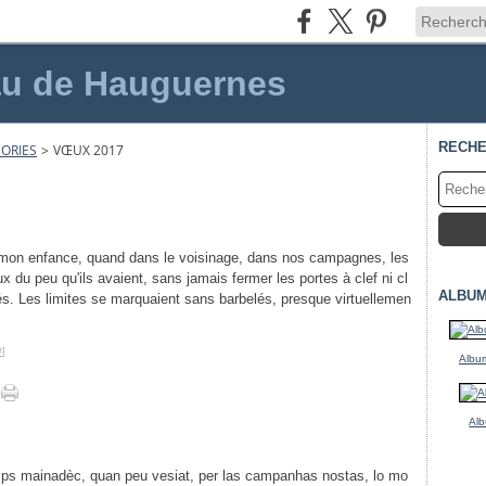
au de Hauguernes
RECH
ORIES
>
VŒUX 2017
mon enfance, quand dans le voisinage, dans nos campagnes, les
x du peu qu'ils avaient, sans jamais fermer les portes à clef ni cl
ALBUM
tés. Les limites se marquaient sans barbelés, presque virtuellemen
#
]
Album
Alb
ps mainadèc, quan peu vesiat, per las campanhas nostas, lo mo