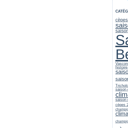
CATÉG
cèpes
sai
saiso
S
B
Vascon
histoir
sais
saiso
Trichol
saison
clim
saison
cèpes 
champi
clim
champi