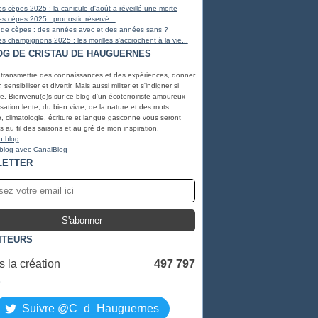
s cèpes 2025 : la canicule d'août a réveillé une morte
s cèpes 2025 : pronostic réservé...
 de cèpes : des années avec et des années sans ?
s champignons 2025 : les morilles s'accrochent à la vie...
OG DE CRISTAU DE HAUGUERNES
 transmettre des connaissances et des expériences, donner
, sensibiliser et divertir. Mais aussi militer et s'indigner si
e. Bienvenu(e)s sur ce blog d'un écoterroiriste amoureux
lisation lente, du bien vivre, de la nature et des mots.
, climatologie, écriture et langue gasconne vous seront
 au fil des saisons et au gré de mon inspiration.
u blog
 blog avec CanalBlog
LETTER
ITEURS
 la création
497 797
S
Suivre @C_d_Hauguernes