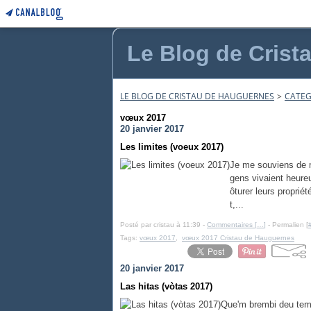
Le Blog de Crist
LE BLOG DE CRISTAU DE HAUGUERNES
>
CATEG
vœux 2017
20 janvier 2017
Les limites (voeux 2017)
Je me souviens de 
gens vivaient heureu
ôturer leurs proprié
t,...
Posté par cristau à 11:39 -
Commentaires [
…
]
- Permalien [
Tags:
vœux 2017
,
vœux 2017 Cristau de Hauguernes
20 janvier 2017
Las hitas (vòtas 2017)
Que'm brembi deu tem