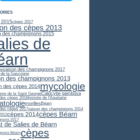
ORIES
 2015
cèpes 2017
son des cèpes 2013
n des champignons 2015
alies de
éarn
saison des champignons 2017
ie
e de la Gascogne
on des champignons 2013
mycologie
n des cèpes 2014
Calocybe gambosa
ome de la Saint George
 des cèpes 2016
histoire de l'Aquitaine
atologie
morilles
Béarn
 des cèpes 2017
saison des champignons 2014
cèpes Béarn
cèpes 2014
2012
gnons 2017
at de Salies de Béarn
cèpes
gnons Béarn