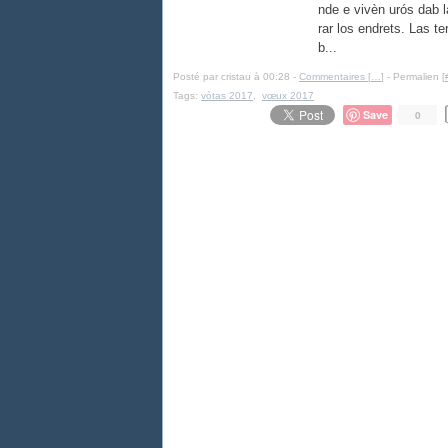
nde e vivèn urós dab l
rar los endrets. Las t
b...
Posté par cristau à 00:28 -
Commentaires [
…
]
- Permalien [
Tags:
vòtas 2017
,
vœux 2017
Save
0