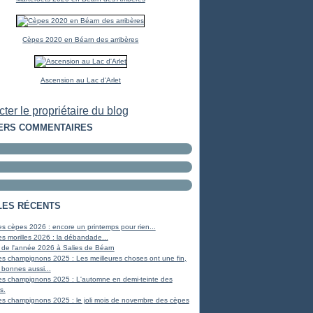
Cèpes 2020 en Béarn des arribères
Ascension au Lac d'Arlet
ter le propriétaire du blog
ERS COMMENTAIRES
LES RÉCENTS
s cèpes 2026 : encore un printemps pour rien...
s morilles 2026 : la débandade...
 de l'année 2026 à Salies de Béarn
s champignons 2025 : Les meilleures choses ont une fin,
 bonnes aussi...
es champignons 2025 : L'automne en demi-teinte des
s.
s champignons 2025 : le joli mois de novembre des cèpes