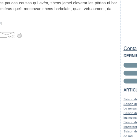
as paucas causas qui avèn, shens jamei claverar las pòrtas ni bar
ermièras que's mercavan shens barbelats, quasi virtuaument, da
#
]
Contac
DERNI
ARTIC
Saison de
Saison de
Le temps
Saison de
les moins
Saison d
Marteroet
Saison de
de mai