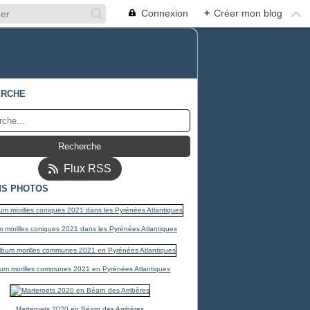
Connexion
+
Créer mon blog
ERCHE
Flux RSS
S PHOTOS
 morilles coniques 2021 dans les Pyrénées Atlantiques
um morilles communes 2021 en Pyrénées Atlantiques
Marteroets 2020 en Béarn des Arribères