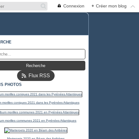
Connexion
+
Créer mon blog
ERCHE
Flux RSS
S PHOTOS
 morilles coniques 2021 dans les Pyrénées Atlantiques
um morilles communes 2021 en Pyrénées Atlantiques
Marteroets 2020 en Béarn des Arribères