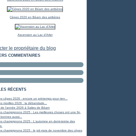
Cèpes 2020 en Béarn des arribères
Ascension au Lac d'Arlet
ter le propriétaire du blog
ERS COMMENTAIRES
LES RÉCENTS
s cèpes 2026 : encore un printemps pour rien...
s morilles 2026 : la débandade...
 de l'année 2026 à Salies de Béarn
s champignons 2025 : Les meilleures choses ont une fin,
 bonnes aussi...
es champignons 2025 : L'automne en demi-teinte des
s.
s champignons 2025 : le joli mois de novembre des cèpes