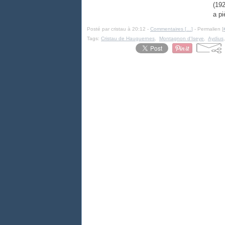
(192
a pi
Posté par cristau à 20:12 -
Commentaires [
…
]
- Permalien [
Tags:
Cristau de Hauguernes
,
Montagnon d'Iseye
,
Aydius