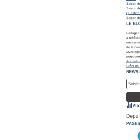
Saison de
Saison de
Question
Saison de
LE BL
Partager,
à réfléchir
nécessair
de la civi
Mycologie
proposées
Accueil d
Créer un
NEWS
VIS
Depuis
PAGE