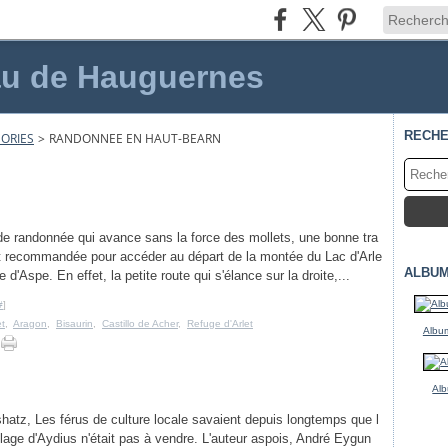
au de Hauguernes
RECH
ORIES
>
RANDONNEE EN HAUT-BEARN
t de randonnée qui avance sans la force des mollets, une bonne tra
nt recommandée pour accéder au départ de la montée du Lac d'Arle
ALBUM
e d'Aspe. En effet, la petite route qui s'élance sur la droite,...
#
]
et
,
Aragon
,
Bisaurin
,
Castillo de Acher
,
Refuge d'Arlet
Album
Alb
hatz, Les férus de culture locale savaient depuis longtemps que l
llage d'Aydius n'était pas à vendre. L'auteur aspois, André Eygun