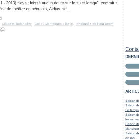
1 - 2010) n'avait laissé aucun doute sur le sujet lorsqu'il commit s
èce de théâtre en béarnais, Aidius n'ei...
#
]
,
Col de la Taillandière
,
Lac du Montagnon d'Iseye
,
randonnée en Haut-Béarn
Contac
DERNI
ARTIC
Saison de
Saison de
Le temps
Saison de
les moins
Saison d
Marteroet
Saison de
de mai