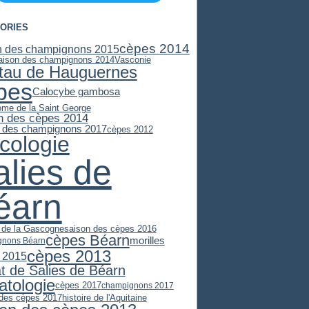
ORIES
cèpes 2014
n des champignons 2015
aison des champignons 2014
Vasconie
stau de Hauguernes
pes
Calocybe gambosa
ome de la Saint George
n des cèpes 2014
 des champignons 2017
cèpes 2012
cologie
alies de
éarn
e de la Gascogne
saison des cèpes 2016
cèpes Béarn
morilles
gnons Béarn
cèpes 2013
 2015
at de Salies de Béarn
atologie
cèpes 2017
champignons 2017
 des cèpes 2017
histoire de l'Aquitaine