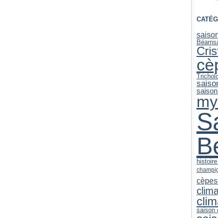
CATÉG
saiso
Béarn
s
Cri
cè
Trichol
saiso
saison
my
S
B
histoir
champi
cèpes
clim
clim
saison