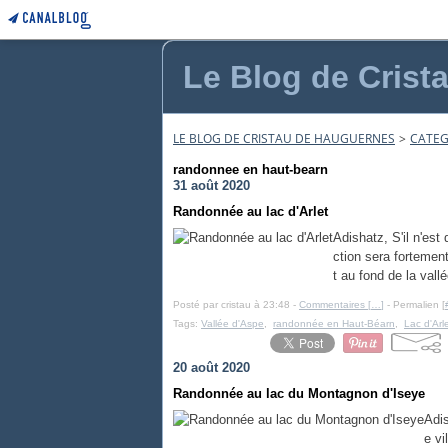
Le Blog de Crist
LE BLOG DE CRISTAU DE HAUGUERNES
>
CATEG
randonnee en haut-bearn
31 août 2020
Randonnée au lac d'Arlet
Adishatz, S'il n'es
ction sera forteme
t au fond de la vallé
Posté par cristau à 23:48 -
Commentaires [
…
]
- Permalien [
Tags:
Vallée d'Aspe
,
randonnée en Haut-Béarn
,
Lac d'Arl
20 août 2020
Randonnée au lac du Montagnon d'Iseye
Adis
e vi