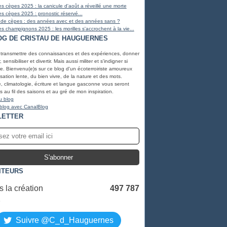
s cèpes 2025 : la canicule d'août a réveillé une morte
s cèpes 2025 : pronostic réservé...
 de cèpes : des années avec et des années sans ?
s champignons 2025 : les morilles s'accrochent à la vie...
OG DE CRISTAU DE HAUGUERNES
 transmettre des connaissances et des expériences, donner
, sensibiliser et divertir. Mais aussi militer et s'indigner si
e. Bienvenu(e)s sur ce blog d'un écoterroiriste amoureux
lisation lente, du bien vivre, de la nature et des mots.
, climatologie, écriture et langue gasconne vous seront
 au fil des saisons et au gré de mon inspiration.
u blog
 blog avec CanalBlog
LETTER
ITEURS
 la création
497 787
S
Suivre @C_d_Hauguernes