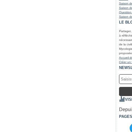
Saison de
Saison de
Question
Saison de
LE BL
Partager,
à réfléchir
nécessair
de la civi
Mycologie
proposées
Accueil d
Créer un
NEWS
VIS
Depuis
PAGE