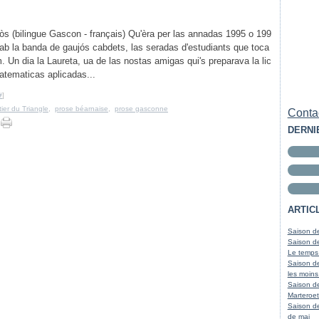
òs (bilingue Gascon - français) Qu'èra per las annadas 1995 o 199
ab la banda de gaujós cabdets, las seradas d'estudiants que toca
 Un dia la Laureta, ua de las nostas amigas qui's preparava la lic
atematicas aplicadas...
#
]
ier du Triangle
,
prose béarnaise
,
prose gasconne
Contac
DERNI
ARTIC
Saison de
Saison de
Le temps
Saison de
les moins
Saison d
Marteroet
Saison de
de mai