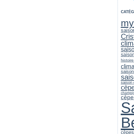
CATÉG
my
saiso
Cri
clim
sais
saiso
histoire
clim
saison
sai
saison
cèp
champi
cèpe
S
B
cèpes