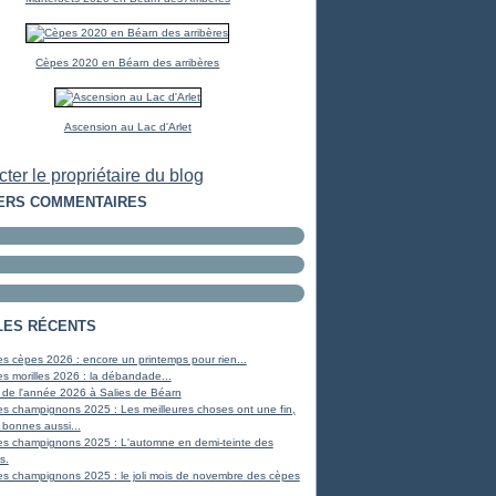
Cèpes 2020 en Béarn des arribères
Ascension au Lac d'Arlet
ter le propriétaire du blog
ERS COMMENTAIRES
LES RÉCENTS
s cèpes 2026 : encore un printemps pour rien...
s morilles 2026 : la débandade...
 de l'année 2026 à Salies de Béarn
s champignons 2025 : Les meilleures choses ont une fin,
 bonnes aussi...
es champignons 2025 : L'automne en demi-teinte des
s.
s champignons 2025 : le joli mois de novembre des cèpes