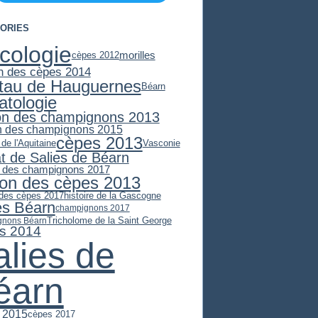
ORIES
cologie
morilles
cèpes 2012
n des cèpes 2014
stau de Hauguernes
Béarn
atologie
on des champignons 2013
n des champignons 2015
cèpes 2013
 de l'Aquitaine
Vasconie
at de Salies de Béarn
 des champignons 2017
son des cèpes 2013
 des cèpes 2017
histoire de la Gascogne
es Béarn
champignons 2017
Tricholome de la Saint George
gnons Béarn
s 2014
alies de
éarn
 2015
cèpes 2017