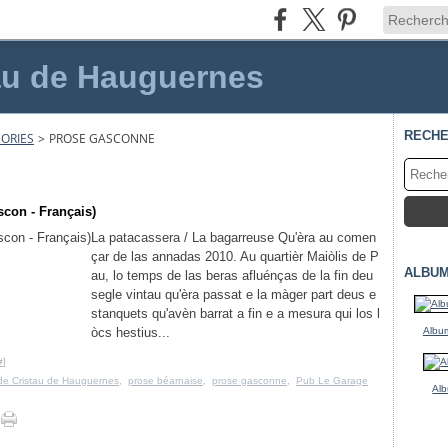
au de Hauguernes
RECH
ORIES
>
PROSE GASCONNE
scon - Français)
La patacassera / La bagarreuse Qu'èra au comen
çar de las annadas 2010. Au quartièr Maiòlis de P
ALBUM
au, lo temps de las beras afluénças de la fin deu
segle vintau qu'èra passat e la màger part deus e
stanquets qu'avèn barrat a fin e a mesura qui los l
òcs hestius...
Album
#
]
de Cristau de Hauguernes
,
prose béarnaise
,
prose gasconne
,
Pub Le Garage
Alb