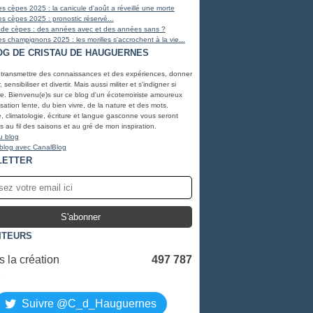
s cèpes 2025 : la canicule d'août a réveillé une morte
s cèpes 2025 : pronostic réservé...
 de cèpes : des années avec et des années sans ?
s champignons 2025 : les morilles s'accrochent à la vie...
OG DE CRISTAU DE HAUGUERNES
 transmettre des connaissances et des expériences, donner
, sensibiliser et divertir. Mais aussi militer et s'indigner si
e. Bienvenu(e)s sur ce blog d'un écoterroiriste amoureux
lisation lente, du bien vivre, de la nature et des mots.
, climatologie, écriture et langue gasconne vous seront
 au fil des saisons et au gré de mon inspiration.
u blog
 blog avec CanalBlog
LETTER
ITEURS
 la création
497 787
S
Suivre @C_d_Hauguernes