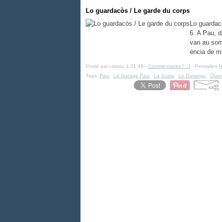
Lo guardacòs / Le garde du corps
Lo guardac
6. A Pau, d
van au som.
éncia de m
Posté par cristau à 21:46 -
Commentaires [
…
]
- Permalien [
Tags:
Pau
,
Le Garage Pau
,
La Scala
,
Le Durango
,
Quart