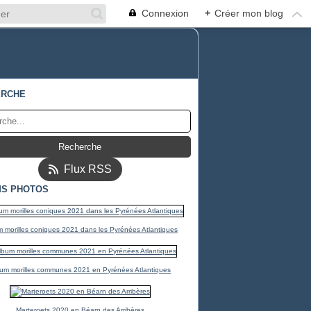
Connexion
+
Créer mon blog
ERCHE
Flux RSS
S PHOTOS
 morilles coniques 2021 dans les Pyrénées Atlantiques
um morilles communes 2021 en Pyrénées Atlantiques
Marteroets 2020 en Béarn des Arribères