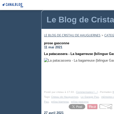
Le Blog de Crist
LE BLOG DE CRISTAU DE HAUGUERNES
>
CATEG
prose gasconne
11 mai 2021
La patacassera - La bagarreuse (bilingue Ga
Posté par cristau à 17:33 -
Commentaires [
…
]
- Permalien [
Tags:
Cristau de Hauguernes
,
Le Garage Pau
,
mémoires 
Pau
,
pròsa biarnesa
,
pròsa gascona
27 avril 2021