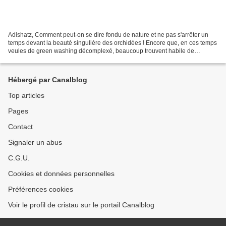
Adishatz, Comment peut-on se dire fondu de nature et ne pas s'arrêter un
temps devant la beauté singulière des orchidées ! Encore que, en ces temps
veules de green washing décomplexé, beaucoup trouvent habile de
proclamer urbi et orbi un amour indéfectible...
Hébergé par Canalblog
Top articles
Pages
Contact
Signaler un abus
C.G.U.
Cookies et données personnelles
Préférences cookies
Voir le profil de cristau sur le portail Canalblog