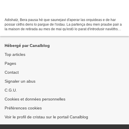
Adishatz, Bera pausa hè que saunejavi d'aperar las orquideas e de har
possar cèths dens lo pargue de l'ostau. La partença deu men praube pair a
la maison de retirada au mes de mai qu'estó lo parat d'introdusir navèths
apèrs e naveras tecnicas d'entertien...
Hébergé par Canalblog
Top articles
Pages
Contact
Signaler un abus
C.G.U.
Cookies et données personnelles
Préférences cookies
Voir le profil de cristau sur le portail Canalblog