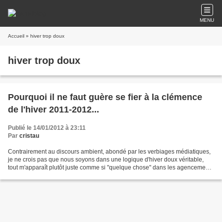
MENU
Accueil
» hiver trop doux
hiver trop doux
Pourquoi il ne faut guère se fier à la clémence
de l'hiver 2011-2012...
Publié le 14/01/2012 à 23:11
Par
cristau
Contrairement au discours ambient, abondé par les verbiages médiatiques,
je ne crois pas que nous soyons dans une logique d'hiver doux véritable,
tout m'apparaît plutôt juste comme si "quelque chose" dans les agencements
de la nature avait veillé scrupuleusement...