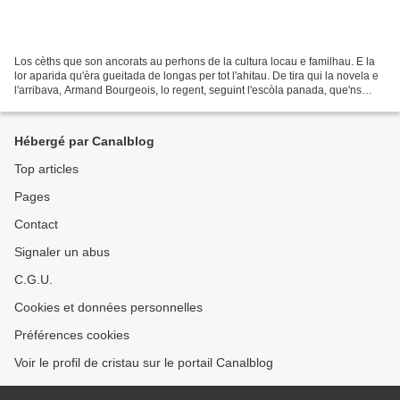
Los cèths que son ancorats au perhons de la cultura locau e familhau. E la
lor aparida qu'èra gueitada de longas per tot l'ahitau. De tira qui la novela e
l'arribava, Armand Bourgeois, lo regent, seguint l'escòla panada, que'ns
miava capvath los bòscs...
Hébergé par Canalblog
Top articles
Pages
Contact
Signaler un abus
C.G.U.
Cookies et données personnelles
Préférences cookies
Voir le profil de cristau sur le portail Canalblog