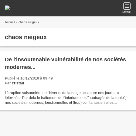
MENU
Accueil
» chaos neigeux
chaos neigeux
De l'insoutenable vulnérabilité de nos sociétés
modernes...
Publié le 10/12/2010 à 09:49
Par
cristau
L'irruption saisonnière de l'hiver et de la neige accapare nos journaux
télévisés . Par delà le traitement de l'infortune des "naufragés de la route",
nos sociétés modernes, fonctionnelles et (trop) confiantes en elles
technologiquement, sont abasourdies...