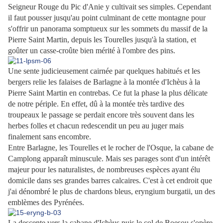
Seigneur Rouge du Pic d'Anie y cultivait ses simples. Cependant
il faut pousser jusqu'au point culminant de cette montagne pour
s'offrir un panorama somptueux sur les sommets du massif de la
Pierre Saint Martin, depuis les Tourelles jusqu'à la station, et
goûter un casse-croûte bien mérité à l'ombre des pins.
Une sente judicieusement cairnée par quelques habitués et les
bergers relie les falaises de Barlagne à la montée d'Ichèus à la
Pierre Saint Martin en contrebas. Ce fut la phase la plus délicate
de notre périple. En effet, dû à la montée très tardive des
troupeaux le passage se perdait encore très souvent dans les
herbes folles et chacun redescendit un peu au juger mais
finalement sans encombre.
Entre Barlagne, les Tourelles et le rocher de l'Osque, la cabane de
Camplong apparaît minuscule. Mais ses parages sont d'un intérêt
majeur pour les naturalistes, de nombreuses espèces ayant élu
domicile dans ses grandes barres calcaires. C'est à cet endroit que
j'ai dénombré le plus de chardons bleus, eryngium burgatii, un des
emblèmes des Pyrénées.
La descente vers la cabane d'Ichèus puis le col de Boesou s'opère