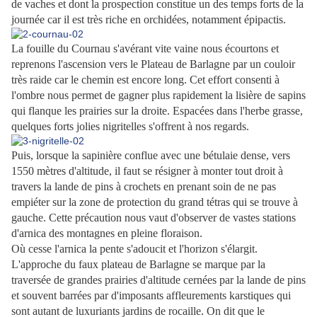
de vaches et dont la prospection constitue un des temps forts de la
journée car il est très riche en orchidées, notamment épipactis.
La fouille du Cournau s'avérant vite vaine nous écourtons et
reprenons l'ascension vers le Plateau de Barlagne par un couloir
très raide car le chemin est encore long. Cet effort consenti à
l'ombre nous permet de gagner plus rapidement la lisière de sapins
qui flanque les prairies sur la droite. Espacées dans l'herbe grasse,
quelques forts jolies nigritelles s'offrent à nos regards.
Puis, lorsque la sapinière conflue avec une bétulaie dense, vers
1550 mètres d'altitude, il faut se résigner à monter tout droit à
travers la lande de pins à crochets en prenant soin de ne pas
empiéter sur la zone de protection du grand tétras qui se trouve à
gauche. Cette précaution nous vaut d'observer de vastes stations
d'arnica des montagnes en pleine floraison.
Où cesse l'arnica la pente s'adoucit et l'horizon s'élargit.
L'approche du faux plateau de Barlagne se marque par la
traversée de grandes prairies d'altitude cernées par la lande de pins
et souvent barrées par d'imposants affleurements karstiques qui
sont autant de luxuriants jardins de rocaille. On dit que le