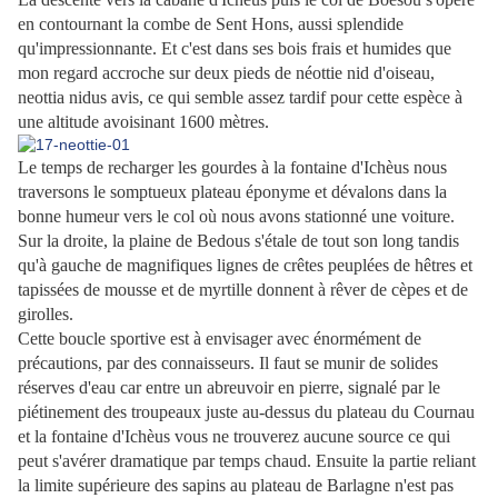
en contournant la combe de Sent Hons, aussi splendide
qu'impressionnante. Et c'est dans ses bois frais et humides que
mon regard accroche sur deux pieds de néottie nid d'oiseau,
neottia nidus avis, ce qui semble assez tardif pour cette espèce à
une altitude avoisinant 1600 mètres.
Le temps de recharger les gourdes à la fontaine d'Ichèus nous
traversons le somptueux plateau éponyme et dévalons dans la
bonne humeur vers le col où nous avons stationné une voiture.
Sur la droite, la plaine de Bedous s'étale de tout son long tandis
qu'à gauche de magnifiques lignes de crêtes peuplées de hêtres et
tapissées de mousse et de myrtille donnent à rêver de cèpes et de
girolles.
Cette boucle sportive est à envisager avec énormément de
précautions, par des connaisseurs. Il faut se munir de solides
réserves d'eau car entre un abreuvoir en pierre, signalé par le
piétinement des troupeaux juste au-dessus du plateau du Cournau
et la fontaine d'Ichèus vous ne trouverez aucune source ce qui
peut s'avérer dramatique par temps chaud. Ensuite la partie reliant
la limite supérieure des sapins au plateau de Barlagne n'est pas