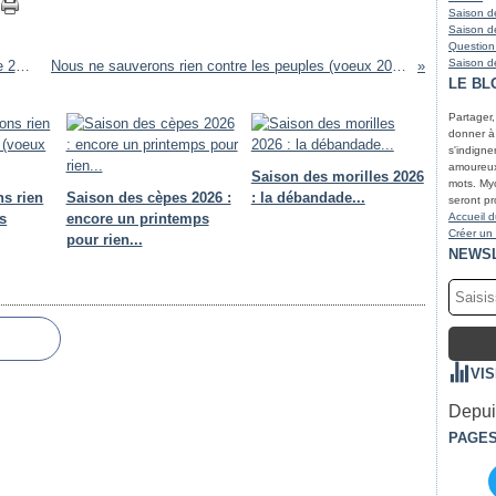
Saison de
Saison de
Question
Saison de
Récit et enseignements de la saison fongique 2018
Nous ne sauverons rien contre les peuples (voeux 2019)
LE BL
Partager
donner à r
s'indigne
amoureux 
Saison des morilles 2026
mots. Myc
s rien
Saison des cèpes 2026 :
: la débandade...
seront pr
s
encore un printemps
Accueil d
Créer un
pour rien...
NEWS
VI
Depuis
PAGE