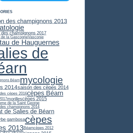
ORIES
on des champignons 2013
atologie
n des champignons 2017
e de la Gascogne
Vasconie
stau de Hauguernes
alies de
éarn
mycologie
gnons Béarn
s 2014
saison des cèpes 2014
cèpes Béarn
 des cèpes 2016
cèpes 2015
morilles
2017
ome de la Saint George
 des champignons 2014
at de Salies de Béarn
cèpes
ybe gambosa
es 2013
Béarn
cèpes 2012