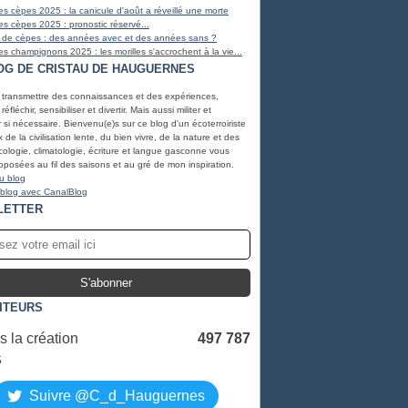
s cèpes 2025 : la canicule d'août a réveillé une morte
s cèpes 2025 : pronostic réservé...
 de cèpes : des années avec et des années sans ?
s champignons 2025 : les morilles s'accrochent à la vie...
OG DE CRISTAU DE HAUGUERNES
, transmettre des connaissances et des expériences,
éfléchir, sensibiliser et divertir. Mais aussi militer et
r si nécessaire. Bienvenu(e)s sur ce blog d'un écoterroiriste
de la civilisation lente, du bien vivre, de la nature et des
ologie, climatologie, écriture et langue gasconne vous
oposées au fil des saisons et au gré de mon inspiration.
u blog
 blog avec CanalBlog
LETTER
SITEURS
 la création
497 787
S
Suivre @C_d_Hauguernes