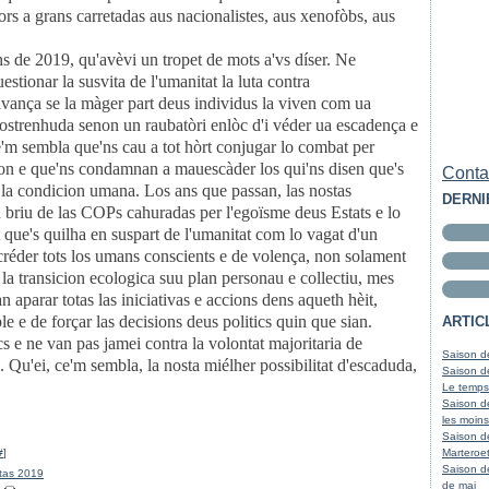
ors a grans carretadas aus nacionalistes, aus xenofòbs, aus
 de 2019, qu'avèvi un tropet de mots a'vs díser. Ne
stionar la susvita de l'umanitat la luta contra
avança se la màger part deus individus la viven com ua
 costrenhuda senon un raubatòri enlòc d'i véder ua escadença e
e'm sembla que'ns cau a tot hòrt conjugar lo combat per
cion e que'ns condamnan a mauescàder los qui'ns disen que's
Contac
 a la condicion umana. Los ans que passan, las nostas
DERNI
 briu de las COPs cahuradas per l'egoïsme deus Estats e lo
que's quilha en suspart de l'umanitat com lo vagat d'un
réder tots los umans conscients e de volença, non solament
t la transicion ecologica suu plan personau e collectiu, mes
n aparar totas las iniciativas e accions dens aqueth hèit,
le e de forçar las decisions deus politics quin que sian.
ARTIC
s e ne van pas jamei contra la volontat majoritaria de
Saison de
a. Qu'ei, ce'm sembla, la nosta miélher possibilitat d'escaduda,
Saison de
Le temps
Saison d
les moins
Saison d
#
]
Marteroet
Saison d
tas 2019
de mai