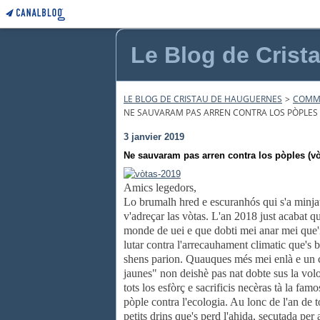
Le Blog de Crist
LE BLOG DE CRISTAU DE HAUGUERNES
>
COMMU
NE SAUVARAM PAS ARREN CONTRA LOS PÒPLES 
3 janvier 2019
Ne sauvaram pas arren contra los pòples (vò
Amics legedors,
Lo brumalh hred e escuranhós qui s'a minja
v'adreçar las vòtas. L'an 2018 just acabat qu'
monde de uei e que dobti mei anar mei que'
lutar contra l'arrecauhament climatic que's 
shens parion. Quauques més mei enlà e un c
jaunes" non deishè pas nat dobte sus la vol
tots los esfòrç e sacrificis necèras tà la fa
pòple contra l'ecologia. Au lonc de l'an de 
petits drins que's perd l'ahida, secutada pe