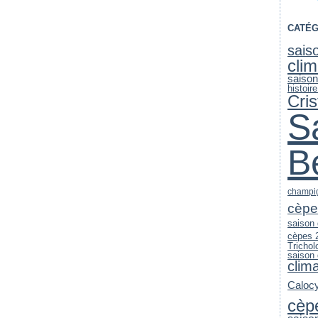
CATÉG
sais
clim
saiso
histoir
Cri
S
B
champi
cèpe
saison
cèpes 
Trichol
saison
clim
Caloc
cèp