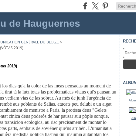
au de Hauguernes
RECH
NICATION GÉNÉRALE DU BLOG...
>
(VÒTAS 2019)
tas 2019)
ALBU
t los dias qu'a la color de las meas pensadas au moment de
a tirat tà la lutz totas las problematicas vitaus qui's pausan au
ns vediam vias de las sobrar. Au més de junh l'urgéncia de
Album
brembè aus poblants de Salias, atucats peu delubi e un aigat
ambiament de menistre a Paris, la protèsta deus "Gelets
ontat cinica deus poderós de har pausar suu pòple sonque,
Al
mosa transicion ecologica, au risc precisament de montar lo
totas parts, senhaus de soviéner que'ns arribèn. L'umanitat a
r aquèra medisha politica hastiau qui maumia autanplan los