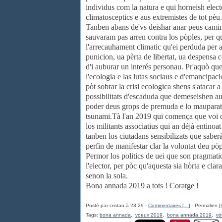
individus com la natura e qui horneish elect
climatosceptics e aus extremistes de tot pèu.
Tanben abans de'vs deishar anar peus camins
sauvaram pas arren contra los pòples, per que
l'arrecauhament climatic qu'ei perduda per 
punicion, ua pèrta de libertat, ua despensa
d'i auburar un interés personau. Pr'aquò qu
l'ecologia e las lutas sociaus e d'emancipa
pòt sobrar la crisi ecologica shens s'atacar
possibilitats d'escaduda que demeseishen au
poder deus grops de premuda e lo mauparat 
tsunami.Tà l'an 2019 qui comença que voi c
los militants associatius qui an déjà entinoa
tanben los ciutadans sensibilizats que saberà
perfin de manifestar clar la volontat deu pòp
Permor los politics de uei que son pragmatic
l'elector, per pòc qu'aquesta sia hòrta e clar
senon la sola.
Bona annada 2019 a tots ! Coratge !
Posté par cristau à 23:29 -
Commentaires [
…
]
- Permalien [
Tags:
bona annada
,
voeux 2019
,
bona annada 2019
,
vò