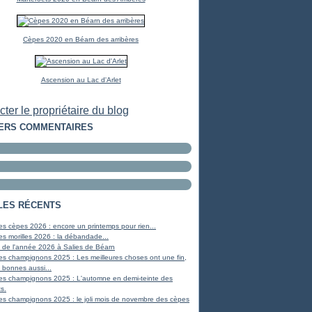
Cèpes 2020 en Béarn des arribères
Ascension au Lac d'Arlet
ter le propriétaire du blog
ERS COMMENTAIRES
LES RÉCENTS
s cèpes 2026 : encore un printemps pour rien...
s morilles 2026 : la débandade...
 de l'année 2026 à Salies de Béarn
es champignons 2025 : Les meilleures choses ont une fin,
 bonnes aussi...
es champignons 2025 : L'automne en demi-teinte des
s.
es champignons 2025 : le joli mois de novembre des cèpes