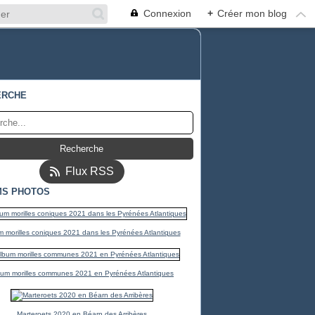
Connexion
+
Créer mon blog
ERCHE
Flux RSS
MS PHOTOS
 morilles coniques 2021 dans les Pyrénées Atlantiques
bum morilles communes 2021 en Pyrénées Atlantiques
Marteroets 2020 en Béarn des Arribères