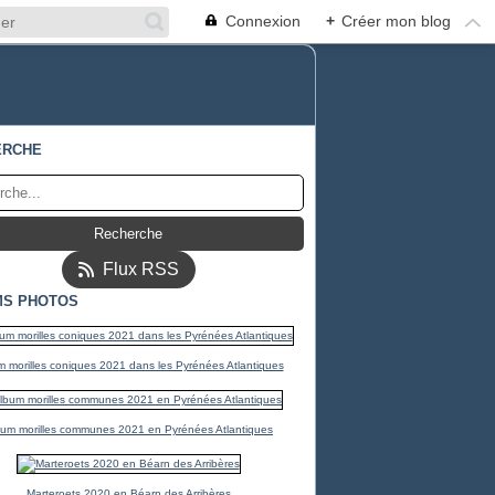
Connexion
+
Créer mon blog
ERCHE
Flux RSS
MS PHOTOS
 morilles coniques 2021 dans les Pyrénées Atlantiques
bum morilles communes 2021 en Pyrénées Atlantiques
Marteroets 2020 en Béarn des Arribères