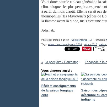
Voici donc pour le tableau général de la sais
climatologues les plus perspicaces penchent
à partir du mois d'août. Elle ne serait pas 
thermophiles (les
Marterouëts
(cèpes de Bor
la flamme avant la dinde, mais c'est une autre
Adishatz
Posté par cristau à 16:54 -
Commentaires [
…
]
- Permalien [
Tags:
saison des champignons 2018
,
cèpes 2018
,
saison
La pocejaira / L'autostoppeuse
Vous aimerez aussi :
Récit et enseignements
de la saison fongique
Saison des cèpes
2018
décembre au carr
indigents