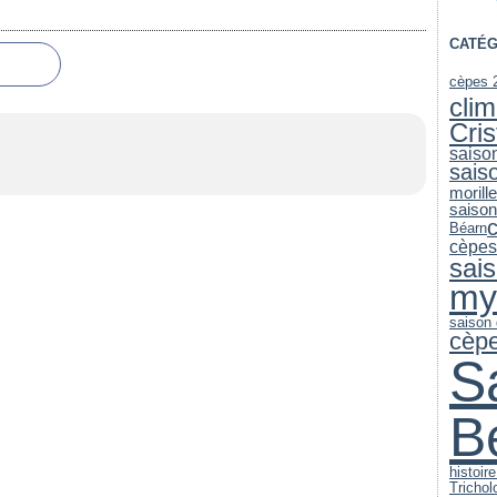
CATÉG
cèpes 
clim
Cri
saiso
sais
morill
saiso
Béarn
cèpes
sai
my
saison
cèp
S
B
histoire
Trichol