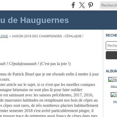
au de Hauguernes
RECH
LOGIE
>
SAISON 2018 DES CHAMPIGNONS : CÈPALAJOIE !
aah ! Cèpalajouaaaah !
(C'est pas la joie !)
ALBU
onnu de Patrick Bruel que je me résouds enfin à mettre à jour
 cours.
r article sur le sujet, si ce n'est que les morilles coniques
Album
tagne béarnaise ne sont plus là pour faire oublier
e est saisissant avec les saisons précédentes, 2017, 2016,
 de mauvaises habitudes en remplissant nos bois de cèpes au
Al
 les cèpes sont rares, de très nombreux placiers habituellement
remier semestre 2018 s'est avéré particulièrement pingre, il
r trouver trace de printemps aussi francs de cèpes dans mes