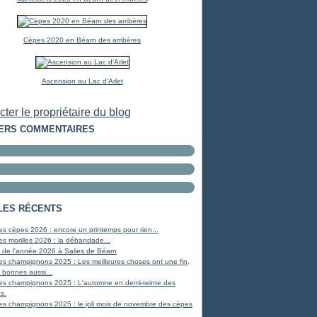
Cèpes 2020 en Béarn des arribères
Ascension au Lac d'Arlet
ter le propriétaire du blog
ERS COMMENTAIRES
LES RÉCENTS
s cèpes 2026 : encore un printemps pour rien...
s morilles 2026 : la débandade...
 de l'année 2026 à Salies de Béarn
es champignons 2025 : Les meilleures choses ont une fin,
 bonnes aussi...
es champignons 2025 : L'automne en demi-teinte des
s.
es champignons 2025 : le joli mois de novembre des cèpes