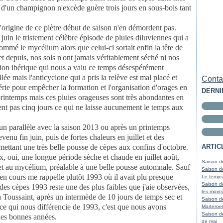
ie d'un champignon n'excède guère trois jours en sous-bois tant
'origine de ce piètre début de saison n'en démordent pas.
 juin le tristement célèbre épisode de pluies diluviennes qui a
mmé le mycélium alors que celui-ci sortait enfin la tête de
t depuis, nos sols n'ont jamais véritablement séché ni nos
sion ibérique qui nous a valu ce temps désespérément
lée mais l'anticyclone qui a pris la relève est mal placé et
Contac
Ibérie pour empêcher la formation et l'organisation d'orages en
DERNI
rintemps mais ces pluies orageuses sont très abondantes en
tient pas cinq jours ce qui ne laisse aucunement le temps aux
 un parallèle avec la saison 2013 ou après un printemps
venu fin juin, puis de fortes chaleurs en juillet et des
ettant une très belle pousse de cèpes aux confins d'octobre.
ARTIC
x, oui, une longue période sèche et chaude en juillet août,
Saison de
 et au mycélium, préalable à une belle pousse automnale. Sauf
Saison de
on en cours me rappelle plutôt 1993 où il avait plu presque
Le temps
Saison d
des cèpes 1993 reste une des plus faibles que j'aie observées,
les moins
la Toussaint, après un intermède de 10 jours de temps sec et
Saison d
 ce qui nous différencie de 1993, c'est que nous avons
Marteroet
Saison d
 des bonnes années.
de mai