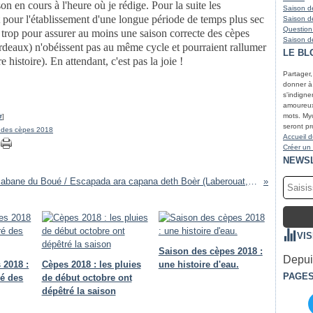
on en cours à l'heure où je rédige. Pour la suite les
Saison de
 pour l'établissement d'une longue période de temps plus sec
Saison de
Question
de trop pour assurer au moins une saison correcte des cèpes
Saison de
deaux) n'obéissent pas au même cycle et pourraient rallumer
LE BL
 histoire). En attendant, c'est pas la joie !
Partager
donner à r
s'indigne
amoureux 
mots. Myc
#
]
seront pr
 des cèpes 2018
Accueil d
Créer un
NEWS
Escapade à la cabane du Boué / Escapada ara capana deth Boèr (Laberouat, 29/07/2018)
VI
Saison des cèpes 2018 :
Depuis
 2018 :
Cèpes 2018 : les pluies
une histoire d'eau.
PAGE
é des
de début octobre ont
dépêtré la saison