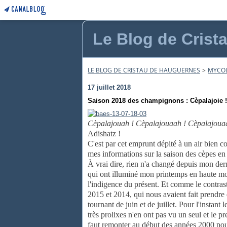
Le Blog de Crist
LE BLOG DE CRISTAU DE HAUGUERNES
>
MYCO
17 juillet 2018
Saison 2018 des champignons : Cèpalajoie !
Cèpalajouah ! Cèpalajouaah ! Cèpalajoua
Adishatz !
C'est par cet emprunt dépité à un air bien c
mes informations sur la saison des cèpes en
À vrai dire, rien n'a changé depuis mon dernie
qui ont illuminé mon printemps en haute mon
l'indigence du présent. Et comme le contrast
2015 et 2014, qui nous avaient fait prendre
tournant de juin et de juillet. Pour l'instant
très prolixes n'en ont pas vu un seul et le p
faut remonter au début des années 2000 pou