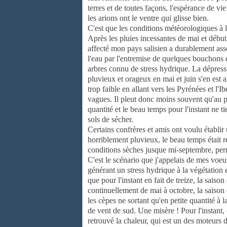
terres et de toutes façons, l'espérance de v
les arions ont le ventre qui glisse bien.
C'est que les conditions météorologiques à l
Après les pluies incessantes de mai et début
affecté mon pays salisien a durablement asso
l'eau par l'entremise de quelques bouchons e
arbres connu de stress hydrique. La dépres
pluvieux et orageux en mai et juin s'en est al
trop faible en allant vers les Pyrénées et l'
vagues. Il pleut donc moins souvent qu'au p
quantité et le beau temps pour l'instant ne 
sols de sécher.
Certains confrères et amis ont voulu établir
horriblement pluvieux, le beau temps était re
conditions sèches jusque mi-septembre, perm
C'est le scénario que j'appelais de mes voeu
générant un stress hydrique à la végétation
que pour l'instant en fait de treize, la sais
continuellement de mai à octobre, la saison 
les cèpes ne sortant qu'en petite quantité à 
de vent de sud. Une misère ! Pour l'instant,
retrouvé la chaleur, qui est un des moteurs