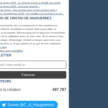
s cèpes 2025 : la canicule d'août a réveillé une morte
s cèpes 2025 : pronostic réservé...
 de cèpes : des années avec et des années sans ?
s champignons 2025 : les morilles s'accrochent à la vie...
OG DE CRISTAU DE HAUGUERNES
, transmettre des connaissances et des expériences,
éfléchir, sensibiliser et divertir. Mais aussi militer et
r si nécessaire. Bienvenu(e)s sur ce blog d'un écoterroiriste
de la civilisation lente, du bien vivre, de la nature et des
ologie, climatologie, écriture et langue gasconne vous
oposées au fil des saisons et au gré de mon inspiration.
u blog
 blog avec CanalBlog
LETTER
SITEURS
 la création
497 787
S
Suivre @C_d_Hauguernes