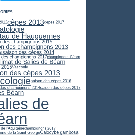
ORIES
cèpes 2013
2012
cèpes 2017
atologie
stau de Hauguernes
n des champignons 2015
on des champignons 2013
saison des cèpes 2014
es
n des champignons 2017
champignons Béarn
climat de Salies de Béarn
 2015
Vasconie
son des cèpes 2013
cologie
saison des cèpes 2016
 des champignons 2014
saison des cèpes 2017
es Béarn
alies de
éarn
 de l'Aquitaine
champignons 2017
Calocybe gambosa
ome de la Saint George