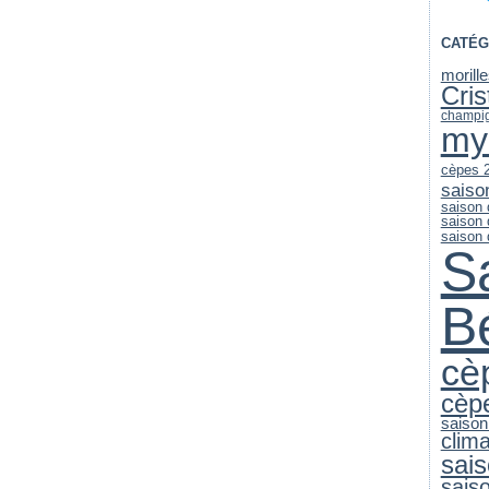
CATÉG
morill
Cri
champi
my
cèpes 
saiso
saison
saison
saison
S
B
cè
cèp
saison
clim
sai
sais