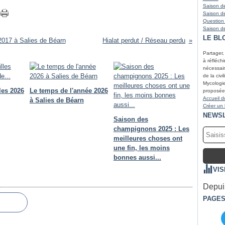
Saison de
Saison de
Question
Saison de
LE BL
2017 à Salies de Béarn
Hialat perdut / Réseau perdu
Partager,
à réfléchir
nécessair
de la civi
Mycologie
les 2026
Le temps de l'année 2026
proposées
Accueil d
à Salies de Béarn
Créer un
NEWS
Saison des
champignons 2025 : Les
meilleures choses ont
une fin, les moins
bonnes aussi...
VIS
Depuis
PAGE