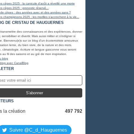
s cèpes 2025 : la canicule d'août a réveillé une morte
s cèpes 2025 : pronostic réservé...
 de cèpes : des années avec et des années sans ?
s champignons 2025 : les morilles s'accrochent à la vie...
OG DE CRISTAU DE HAUGUERNES
 transmettre des connaissances et des expériences, donner
, sensibiliser et divertir. Mais aussi militer et s'indigner si
e. Bienvenu(e)s sur ce blog d'un écoterroiriste amoureux
lisation lente, du bien vivre, de la nature et des mots.
, climatologie, écriture et langue gasconne vous seront
 au fil des saisons et au gré de mon inspiration.
u blog
 blog avec CanalBlog
LETTER
ITEURS
 la création
497 792
S
Suivre @C_d_Hauguernes