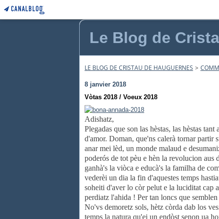
Le Blog de Crist
LE BLOG DE CRISTAU DE HAUGUERNES
>
COMMU
8 janvier 2018
Vòtas 2018 / Voeux 2018
Adishatz,
Plegadas que son las hèstas, las hèstas tant
d'amor. Doman, que'ns calerà tornar partir 
anar mei lèd, un monde malaud e desumanizat
poderós de tot pèu e
hèn la revolucion aus d
ganhà's la viòca e educà's la familha de com
vederèi un dia la fin d'aquestes temps hasti
soheiti d'aver lo còr pelut e la luciditat c
perdiatz l'ahida ! Per tan loncs que semblen
No'vs demoretz sols, hètz còrda dab los vesi
temps la natura qu'ei un endòst senon ua hon