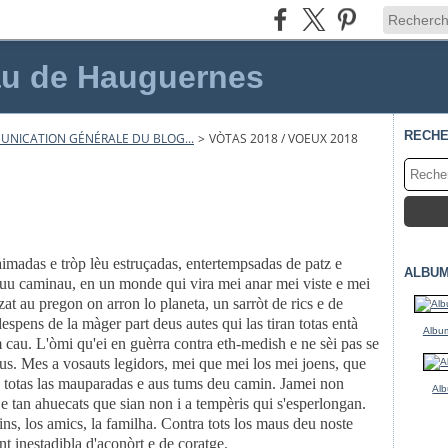
au de Hauguernes
RECH
NICATION GÉNÉRALE DU BLOG...
>
VÒTAS 2018 / VOEUX 2018
 aimadas e tròp lèu estruçadas, entertempsadas de patz e
ALBUM
suu caminau, en un monde qui vira mei anar mei viste e mei
 au pregon on arron lo planeta, un sarròt de rics e de
espens de la màger part deus autes qui las tiran totas entà
Album
 cau. L'òmi qu'ei en guèrra contra eth-medish e ne sèi pas se
aus. Mes a vosauts legidors, mei que mei los mei joens, que
ap a totas las mauparadas e aus tums deu camin. Jamei non
Alb
 e tan ahuecats que sian non i a tempèris qui s'esperlongan.
ns, los amics, la familha. Contra tots los maus deu noste
t inestadibla d'aconòrt e de coratge.