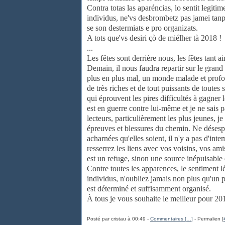
Contra totas las aparéncias, lo sentit legit
individus, ne'vs desbrombetz pas jamei tan
se son destermiats e pro organizats.
A tots que'vs desiri çò de miélher tà 2018 !
...
Les fêtes sont derrière nous, les fêtes tant a
Demain, il nous faudra repartir sur le gran
plus en plus mal, un monde malade et profo
de très riches et de tout puissants de toutes 
qui éprouvent les pires difficultés à gagne
est en guerre contre lui-même et je ne sais p
lecteurs, particulièrement les plus jeunes, j
épreuves et blessures du chemin. Ne désespér
acharnées qu'elles soient, il n'y a pas d'int
resserrez les liens avec vos voisins, vos ami
est un refuge, sinon une source inépuisable 
Contre toutes les apparences, le sentiment 
individus, n'oubliez jamais non plus qu'un 
est déterminé et suffisamment organisé.
À tous je vous souhaite le meilleur pour 20
Posté par cristau à 00:49 -
Commentaires [
…
]
- Permalien [