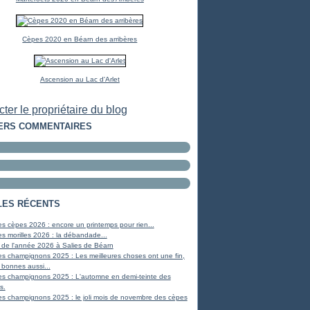
Cèpes 2020 en Béarn des arribères
Ascension au Lac d'Arlet
ter le propriétaire du blog
ERS COMMENTAIRES
LES RÉCENTS
s cèpes 2026 : encore un printemps pour rien...
s morilles 2026 : la débandade...
 de l'année 2026 à Salies de Béarn
s champignons 2025 : Les meilleures choses ont une fin,
 bonnes aussi...
es champignons 2025 : L'automne en demi-teinte des
s.
s champignons 2025 : le joli mois de novembre des cèpes