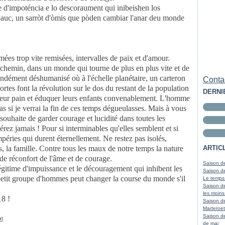
ime d'impoténcia e lo descoraument qui inibeishen los
pauc, un sarròt d'òmis que pòden cambiar l'anar deu monde
imées trop vite remisées, intervalles de paix et d'amour.
d chemin, dans un monde qui tourne de plus en plus vite et de
ndément déshumanisé où à l'échelle planétaire, un carteron
Contac
sortes font la révolution sur le dos du restant de la population
DERNI
r leur pain et éduquer leurs enfants convenablement. L'homme
as si je verrai la fin de ces temps dégueulasses. Mais à vous
e souhaite de garder courage et lucidité dans toutes les
ez jamais ! Pour si interminables qu'elles semblent et si
empéries qui durent éternellement. Ne restez pas isolés,
s, la famille. Contre tous les maux de notre temps la nature
ARTIC
de réconfort de l'âme et de courage.
Saison de
légitime d'impuissance et le découragement qui inhibent les
Saison de
petit groupe d'hommes peut changer la course du monde s'il
Le temps
Saison de
les moins
18 !
Saison d
Marteroet
Saison de
#
]
de mai