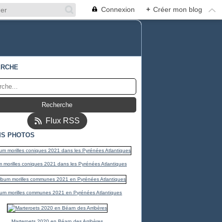
Connexion
+
Créer mon blog
ERCHE
Flux RSS
S PHOTOS
 morilles coniques 2021 dans les Pyrénées Atlantiques
um morilles communes 2021 en Pyrénées Atlantiques
Marteroets 2020 en Béarn des Arribères