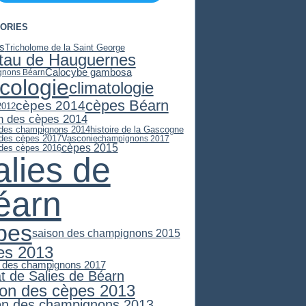
ORIES
es
Tricholome de la Saint George
stau de Hauguernes
Calocybe gambosa
gnons Béarn
cologie
climatologie
cèpes Béarn
cèpes 2014
2012
n des cèpes 2014
 des champignons 2014
histoire de la Gascogne
 des cèpes 2017
Vasconie
champignons 2017
cèpes 2015
 des cèpes 2016
alies de
éarn
pes
saison des champignons 2015
es 2013
 des champignons 2017
at de Salies de Béarn
son des cèpes 2013
on des champignons 2013