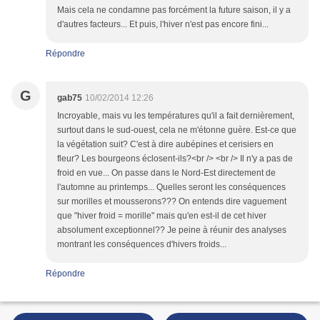
Mais cela ne condamne pas forcément la future saison, il y a
d'autres facteurs... Et puis, l'hiver n'est pas encore fini...
Répondre
G
gab75
10/02/2014 12:26
Incroyable, mais vu les températures qu'il a fait dernièrement,
surtout dans le sud-ouest, cela ne m'étonne guère. Est-ce que
la végétation suit? C'est à dire aubépines et cerisiers en
fleur? Les bourgeons éclosent-ils?<br /> <br /> Il n'y a pas de
froid en vue... On passe dans le Nord-Est directement de
l'automne au printemps... Quelles seront les conséquences
sur morilles et mousserons??? On entends dire vaguement
que "hiver froid = morille" mais qu'en est-il de cet hiver
absolument exceptionnel?? Je peine à réunir des analyses
montrant les conséquences d'hivers froids...
Répondre