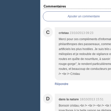
Commentaires
Ajouter un commentaire
C
cristau
23/10/2013 09:23
Merci pour ces compléments d'informati
philanthropes des passereaux, comme vo
artificiels les plus hostiles. Je suis tr
mélopées et je redouble de vigilance en 
routes en quête de nourriture, à savoir 
rouge-gorge", le rendent particulièrem
routes, et beaucoup de conducteurs pres
/> <br /> Cristau
Répondre
D
dans la nature
18/10/2013 15:51
Bonsoir cristau,<br /> <br /> <br /> <br 
insectivore à la belle saison ne dédaig