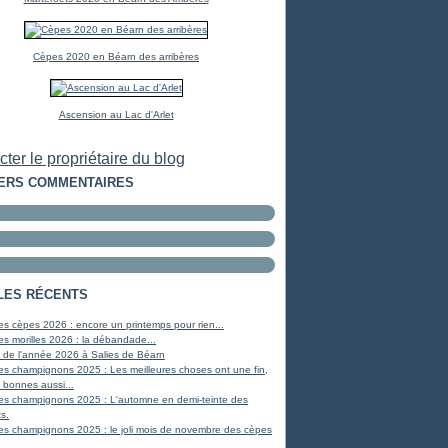
Cèpes 2020 en Béarn des arribères
Ascension au Lac d'Arlet
ter le propriétaire du blog
ERS COMMENTAIRES
LES RÉCENTS
s cèpes 2026 : encore un printemps pour rien...
s morilles 2026 : la débandade...
 de l'année 2026 à Salies de Béarn
es champignons 2025 : Les meilleures choses ont une fin,
 bonnes aussi...
es champignons 2025 : L'automne en demi-teinte des
s.
es champignons 2025 : le joli mois de novembre des cèpes