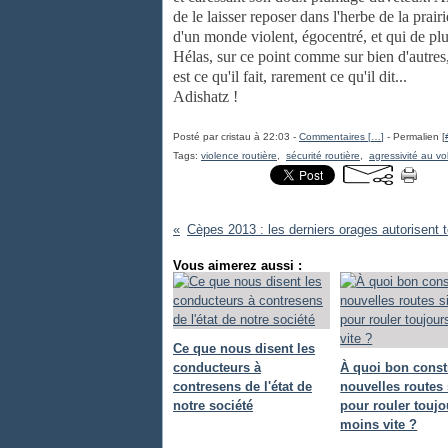
de le laisser reposer dans l'herbe de la prair
d'un monde violent, égocentré, et qui de plu
Hélas, sur ce point comme sur bien d'autres
est ce qu'il fait, rarement ce qu'il dit...
Adishatz !
Posté par cristau à 22:03 -
Commentaires [
…
]
- Permalien [
Tags:
violence routière
,
sécurité routière
,
agressivité au vo
Vous aimerez aussi :
Ce que nous disent les
conducteurs à
À quoi bon const
contresens de l'état de
nouvelles routes 
notre société
pour rouler toujo
moins vite ?