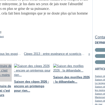
ie mitoyenne, je lus dans ses yeux de jais toute l'absurdité
s en plus se grise de sa puissance.
, cela fait bien longtemps que je ne doute plus qu'un homme
#
]
lant
Contac
DERNI
Cèpes 2013 : les derniers orages autorisent tous les espoirs...
Cèpes 2013 : entre espérance et scepticisme...
ARTIC
Saison de
Saison des morilles 2026
Saison de
Saison des cèpes 2026 :
: la débandade...
Le temps
ruire de
encore un printemps
Saison d
si c'est
pour rien...
les moins
Saison d
urs
Marteroet
Saison d
de mai