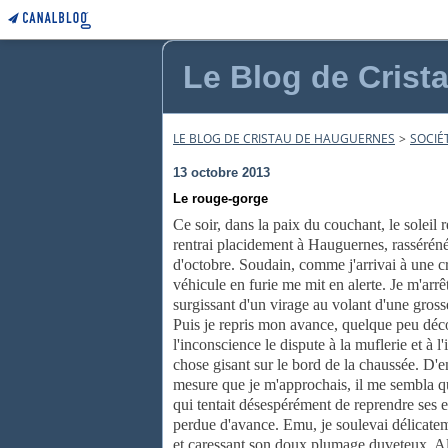
Le Blog de Crist
LE BLOG DE CRISTAU DE HAUGUERNES
>
SOCIÉ
13 octobre 2013
Le rouge-gorge
Ce soir, dans la paix du couchant, le soleil r
rentrai placidement à Hauguernes, rasséré
d'octobre. Soudain, comme j'arrivai à une cr
véhicule en furie me mit en alerte. Je m'arr
surgissant d'un virage au volant d'une gross
Puis je repris mon avance, quelque peu dé
l'inconscience le dispute à la muflerie et à 
chose gisant sur le bord de la chaussée. D'em
mesure que je m'approchais, il me sembla qu
qui tentait désespérément de reprendre ses 
perdue d'avance. Emu, je soulevai délicateme
et caressant son doux plumage duveteux. Alor