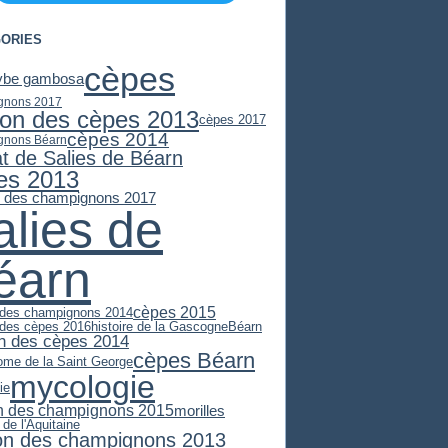
ORIES
cèpes
ybe gambosa
gnons 2017
son des cèpes 2013
cèpes 2017
cèpes 2014
gnons Béarn
at de Salies de Béarn
es 2013
n des champignons 2017
alies de
éarn
cèpes 2015
 des champignons 2014
 des cèpes 2016
histoire de la Gascogne
Béarn
n des cèpes 2014
cèpes Béarn
ome de la Saint George
mycologie
ie
n des champignons 2015
morilles
 de l'Aquitaine
on des champignons 2013