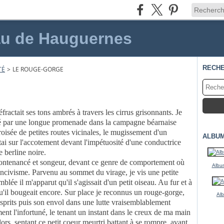
au de Hauguernes
RECH
TÉ
>
LE ROUGE-GORGE
éfractait ses tons ambrés à travers les cirrus grisonnants. Je
né par une longue promenade dans la campagne béarnaise
oisée de petites routes vicinales, le mugissement d'un
ALBU
êtai sur l'accotement devant l'impétuosité d'une conductrice
e berline noire.
contenancé et songeur, devant ce genre de comportement où
Album
l'incivisme. Parvenu au sommet du virage, je vis une petite
blée il m'apparut qu'il s'agissait d'un petit oiseau. Au fur et à
'il bougeait encore. Sur place je reconnus un rouge-gorge,
Al
esprits puis son envol dans une lutte vraisemblablement
nt l'infortuné, le tenant un instant dans le creux de ma main
s, sentant ce petit coeur meurtri battant à se rompre, avant