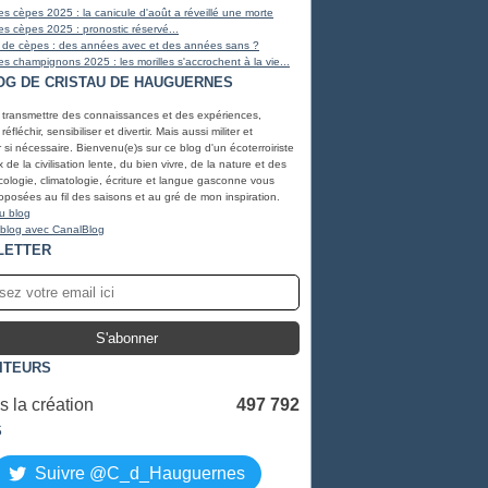
s cèpes 2025 : la canicule d'août a réveillé une morte
s cèpes 2025 : pronostic réservé...
 de cèpes : des années avec et des années sans ?
s champignons 2025 : les morilles s'accrochent à la vie...
OG DE CRISTAU DE HAUGUERNES
, transmettre des connaissances et des expériences,
éfléchir, sensibiliser et divertir. Mais aussi militer et
r si nécessaire. Bienvenu(e)s sur ce blog d'un écoterroiriste
de la civilisation lente, du bien vivre, de la nature et des
ologie, climatologie, écriture et langue gasconne vous
oposées au fil des saisons et au gré de mon inspiration.
u blog
 blog avec CanalBlog
LETTER
SITEURS
 la création
497 792
S
Suivre @C_d_Hauguernes