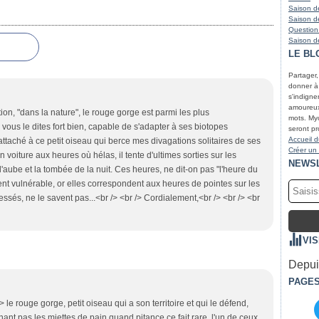
Saison de
Saison de
Question
Saison de
LE BL
Partager
donner à r
s'indigne
amoureux 
on, "dans la nature", le rouge gorge est parmi les plus
mots. Myc
us le dites fort bien, capable de s'adapter à ses biotopes
seront pr
Accueil d
ès attaché à ce petit oiseau qui berce mes divagations solitaires de ses
Créer un
voiture aux heures où hélas, il tente d'ultimes sorties sur les
NEWS
l'aube et la tombée de la nuit. Ces heures, ne dit-on pas "l'heure du
ent vulnérable, or elles correspondent aux heures de pointes sur les
sés, ne le savent pas...<br /> <br /> Cordialement,<br /> <br /> <br
VI
Depuis
PAGE
/> le rouge gorge, petit oiseau qui a son territoire et qui le défend,
nant pas les miettes de pain quand pitance ce fait rare, l'un de ceux