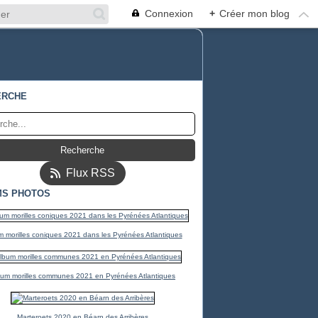
Connexion
+
Créer mon blog
ERCHE
Flux RSS
MS PHOTOS
 morilles coniques 2021 dans les Pyrénées Atlantiques
bum morilles communes 2021 en Pyrénées Atlantiques
Marteroets 2020 en Béarn des Arribères