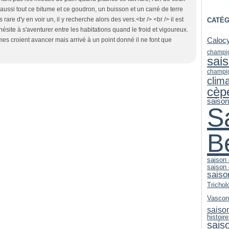
 aussi tout ce bitume et ce goudron, un buisson et un carré de terre
rare d'y en voir un, il y recherche alors des vers.<br /> <br /> il est
CATÉG
'hésite à s'aventurer entre les habitations quand le froid et vigoureux.
mmes croient avancer mais arrivé à un point donné il ne font que
Caloc
champi
sai
champi
clim
cèp
saiso
S
B
saison
saison
saiso
Trichol
Vascon
saiso
histoire
sais