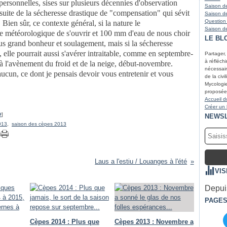
 personnelles, sises sur plusieurs décennies d'observation
Saison de
rsuite de la sécheresse drastique de "compensation" qui sévit
Saison de
Question
 Bien sûr, ce contexte général, si la nature le
Saison de
re météorologique de s'ouvrir et 100 mm d'eau de nous choir
LE BL
lus grand bonheur et soulagement, mais si la sécheresse
, elle pourrait aussi s'avérer intraitable, comme en septembre-
Partager,
à réfléchir
à l'avènement du froid et de la neige, début-novembre.
nécessair
ucun, ce dont je pensais devoir vous entretenir et vous
de la civi
Mycologie
proposées
Accueil d
Créer un
#
]
NEWS
013
,
saison des cèpes 2013
Laus a l'estiu / Louanges à l'été
VIS
Depuis
PAGE
Cèpes 2014 : Plus que
Cèpes 2013 : Novembre a