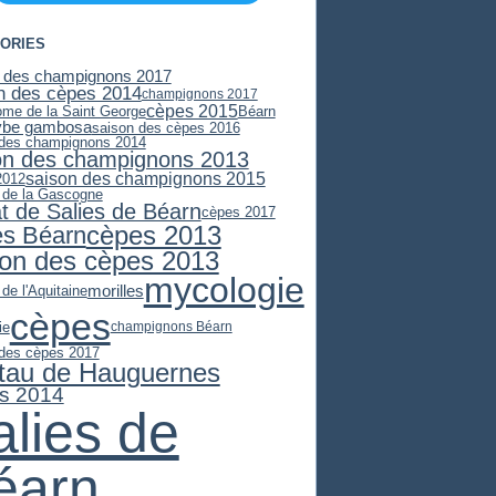
ORIES
 des champignons 2017
n des cèpes 2014
champignons 2017
cèpes 2015
ome de la Saint George
Béarn
ybe gambosa
saison des cèpes 2016
 des champignons 2014
on des champignons 2013
saison des champignons 2015
2012
e de la Gascogne
at de Salies de Béarn
cèpes 2017
cèpes 2013
es Béarn
son des cèpes 2013
mycologie
morilles
 de l'Aquitaine
cèpes
ie
champignons Béarn
 des cèpes 2017
stau de Hauguernes
s 2014
alies de
éarn