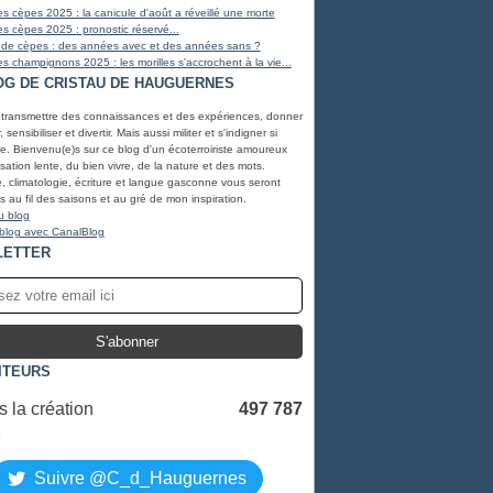
s cèpes 2025 : la canicule d'août a réveillé une morte
s cèpes 2025 : pronostic réservé...
 de cèpes : des années avec et des années sans ?
s champignons 2025 : les morilles s'accrochent à la vie...
OG DE CRISTAU DE HAUGUERNES
 transmettre des connaissances et des expériences, donner
, sensibiliser et divertir. Mais aussi militer et s'indigner si
e. Bienvenu(e)s sur ce blog d'un écoterroiriste amoureux
lisation lente, du bien vivre, de la nature et des mots.
, climatologie, écriture et langue gasconne vous seront
 au fil des saisons et au gré de mon inspiration.
u blog
 blog avec CanalBlog
LETTER
ITEURS
 la création
497 787
S
Suivre @C_d_Hauguernes