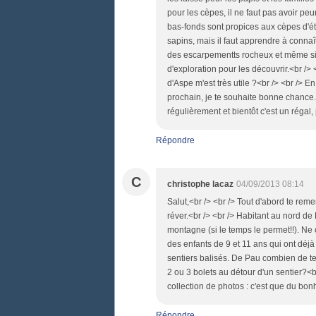
pour les cèpes, il ne faut pas avoir peu
bas-fonds sont propices aux cèpes d'été
sapins, mais il faut apprendre à connaît
des escarpementts rocheux et même si a
d'exploration pour les découvrir.<br />
d'Aspe m'est très utile ?<br /> <br /> 
prochain, je te souhaite bonne chance. E
régulièrement et bientôt c'est un régal,
Répondre
C
christophe lacaz
04/09/2013 08:14
Salut,<br /> <br /> Tout d'abord te reme
réver.<br /> <br /> Habitant au nord d
montagne (si le temps le permet!!). Ne 
des enfants de 9 et 11 ans qui ont déj
sentiers balisés. De Pau combien de te
2 ou 3 bolets au détour d'un sentier?<b
collection de photos : c'est que du bon
Répondre