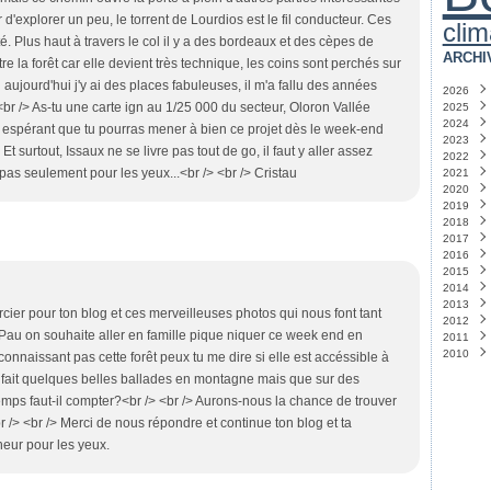
r d'explorer un peu, le torrent de Lourdios est le fil conducteur. Ces
clim
. Plus haut à travers le col il y a des bordeaux et des cèpes de
ARCHI
re la forêt car elle devient très technique, les coins sont perchés sur
ujourd'hui j'y ai des places fabuleuses, il m'a fallu des années
2026
 <br /> As-tu une carte ign au 1/25 000 du secteur, Oloron Vallée
2025
Juin
(
2024
Févri
Déce
En espérant que tu pourras mener à bien ce projet dès le week-end
2023
Août
Déce
t surtout, Issaux ne se livre pas tout de go, il faut y aller assez
2022
Juille
Nove
Déce
 pas seulement pour les yeux...<br /> <br /> Cristau
2021
Févri
Octo
Nove
Déce
2020
Janvi
Juille
Octo
Nove
Déce
2019
Juin
Sept
Octo
Octo
Déce
(
2018
Mars
Août
Sept
Sept
Nove
Déce
2017
Févri
Juille
Août
Août
Octo
Octo
Déce
2016
Janvi
Juin
Juille
Juin
Sept
Sept
Nove
Déce
(
(
2015
Mai
Juin
Mai
Août
Août
Sept
Nove
Déce
(
(
(
2014
Mars
Mai
Avril
Juille
Juille
Août
Octo
Nove
Déce
(
(
2013
Janvi
Avril
Févri
Mai
Juin
Juille
Sept
Sept
Nove
Déce
(
(
(
rcier pour ton blog et ces merveilleuses photos qui nous font tant
2012
Janvi
Janvi
Mars
Avril
Juin
Août
Août
Octo
Nove
Déce
(
(
e Pau on souhaite aller en famille pique niquer ce week end en
2011
Janvi
Janvi
Mai
Juille
Juille
Août
Sept
Nove
Déce
(
2010
Mars
Juin
Juin
Juille
Août
Octo
Nove
Déce
(
(
connaissant pas cette forêt peux tu me dire si elle est accéssible à
Févri
Mai
Avril
Mai
Juille
Sept
Octo
Nove
Déce
(
(
(
à fait quelques belles ballades en montagne mais que sur des
Janvi
Févri
Mars
Avril
Juin
Août
Sept
Octo
Nove
(
(
mps faut-il compter?<br /> <br /> Aurons-nous la chance de trouver
Janvi
Févri
Févri
Avril
Juille
Août
Sept
Octo
(
Janvi
Janvi
Mars
Juin
Juille
Août
Sept
(
r /> <br /> Merci de nous répondre et continue ton blog et ta
Févri
Mai
Juin
Juin
(
(
(
heur pour les yeux.
Janvi
Avril
Mai
Mai
(
(
(
Mars
Avril
Avril
(
(
Févri
Mars
Mars