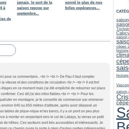
ques
jamais, le sort de la
sonné le glas de nos
4 à
saison repose sur
folles espérances...
CATÉG
septembre...
ies de
saison
saiso
Trichol
Caloc
saison
sais
cèpes 
histoir
clim
cèp
sai
histoire
erci pour ce commentaire...<br /> <br /> De Pau il faut compter
la vitesse et des conditions de circulation.<br /> <br /> Il est fort
Vascon
les étages en ce moment mais j'ai été empêché de retourner sur place
saison
nfirmer. Ceci dit j'ai des infos fiables.<br /> <br /> Pour les
Cri
 crapahuter en montagne, je te conseille de commencer par emmener
cèpe
 à environ 640 ou 650 mètres d'altitude, après avoir dépassé un
S
 tables de pique-nique et les bancs, il y a un pont un peu plus
ce à monter en serpentant vers le col de Labays, tu verras un petit
B
ué de hêtres. Ces secteurs sont très accessibles et intéressants. Je
s mais ce chemin ouvre la porte à plein d'autres parties intéressantes