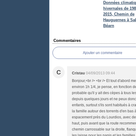
Données climati
hivernales de 198
2015, Chemin de
Hauguernes à Sal
Béarn
Commentaires
Ajouter un commentaire
C
Cristau
04/09/2013 09:44
Bonjour,<br /> <br /> Et tout d'abord m
environ 1h 1/4, je pense, en fonction de 
probable qu'il y ait des cèpes à tous 
depuis quelques jours et ne peux donc co
enfants, surtout s'ils sont habitués à
la famille autour des torrents d'en bas
espacement près du Lourdios, avec deux
haut, puis avant que la route recommen
chemin carrossable sur la droite, flanq
les laisse pour les papis et les famille