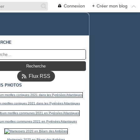
Connexion
+
Créer mon blog
ERCHE
Flux RSS
S PHOTOS
 morilles coniques 2021 dans les Pyrénées Atlantiques
um morilles communes 2021 en Pyrénées Atlantiques
Marteroets 2020 en Béarn des Arribères