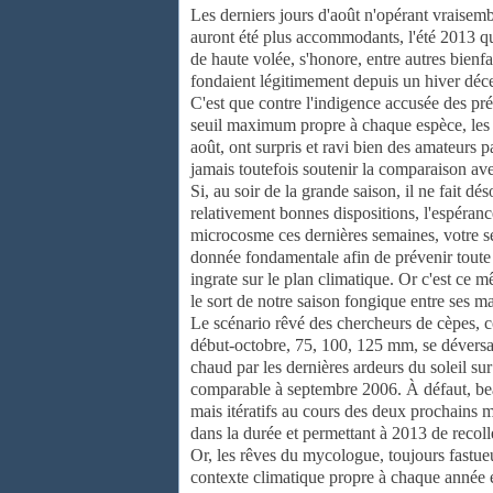
Les derniers jours d'août n'opérant vraisem
auront été plus accommodants, l'été 2013 qui
de haute volée, s'honore, entre autres bienf
fondaient légitimement depuis un hiver déc
C'est que contre l'indigence accusée des pré
seuil maximum propre à chaque espèce, les
août, ont surpris et ravi bien des amateurs 
jamais toutefois soutenir la comparaison avec
Si, au soir de la grande saison, il ne fait d
relativement bonnes dispositions, l'espéran
microcosme ces dernières semaines, votre se
donnée fondamentale afin de prévenir toute
ingrate sur le plan climatique. Or c'est ce mê
le sort de notre saison fongique entre ses m
Le scénario rêvé des chercheurs de cèpes, co
début-octobre, 75, 100, 125 mm, se déversan
chaud par les dernières ardeurs du soleil su
comparable à septembre 2006. À défaut, be
mais itératifs au cours des deux prochains m
dans la durée et permettant à 2013 de recol
Or, les rêves du mycologue, toujours fastueux
contexte climatique propre à chaque année es