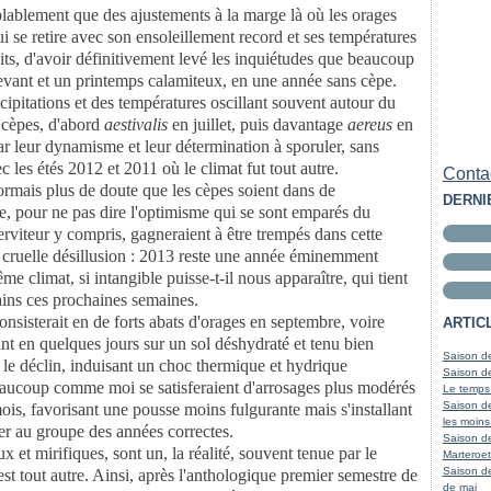
blablement que des ajustements à la marge là où les orages
 se retire avec son ensoleillement record et ses températures
aits, d'avoir définitivement levé les inquiétudes que beaucoup
evant et un printemps calamiteux, en une année sans cèpe.
cipitations et des températures oscillant souvent autour du
 cèpes, d'abord
aestivalis
en juillet, puis davantage
aereus
en
par leur dynamisme et leur détermination à sporuler, sans
 les étés 2012 et 2011 où le climat fut tout autre.
Contac
ésormais plus de doute que les cèpes soient dans de
DERNI
ce, pour ne pas dire l'optimisme qui se sont emparés du
rviteur y compris, gagneraient à être trempés dans cette
 cruelle désillusion : 2013 reste une année éminemment
me climat, si intangible puisse-t-il nous apparaître, qui tient
ains ces prochaines semaines.
nsisterait en de forts abats d'orages en septembre, voire
ARTIC
t en quelques jours sur un sol déshydraté et tenu bien
Saison de
r le déclin, induisant un choc thermique et hydrique
Saison de
aucoup comme moi se satisferaient d'arrosages plus modérés
Le temps
Saison de
ois, favorisant une pousse moins fulgurante mais s'installant
les moins
ler au groupe des années correctes.
Saison d
 et mirifiques, sont un, la réalité, souvent tenue par le
Marteroet
Saison de
t tout autre. Ainsi, après l'anthologique premier semestre de
de mai