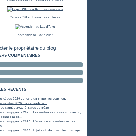
Cèpes 2020 en Béarn des arribères
Ascension au Lac d'Arlet
ter le propriétaire du blog
ERS COMMENTAIRES
LES RÉCENTS
s cèpes 2026 : encore un printemps pour rien...
s morilles 2026 : la débandade...
 de l'année 2026 à Salies de Béarn
s champignons 2025 : Les meilleures choses ont une fin,
 bonnes aussi...
es champignons 2025 : L'automne en demi-teinte des
s.
s champignons 2025 : le joli mois de novembre des cèpes