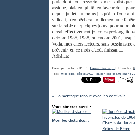
pluie dont nous ressortons, mes statistiques
assidue, plaident plutôt en faveur de la pou
depuis juillet, au moins jusqu'à la Toussaint.
validait, n'empêcherait nullement une fenêt
sur le rable en quelques jours, pour notre p
devait effectivement jouer les prolongations
octobre 1985, 1988, ou encore 2001, jusqu'
Voila, mes chers lecteurs, sans pessimisme a
prévenir, en ce mois d'août finissant...
Adishatz !
Posté par cristau à 01:02 -
Commentaires [
…
]
- Permalien [
Tags:
mycologie
,
cèpes 2013
,
saison des champignons 2
La montagne renoue avec les aestivalis...
Vous aimerez aussi :
Morilles distantes...