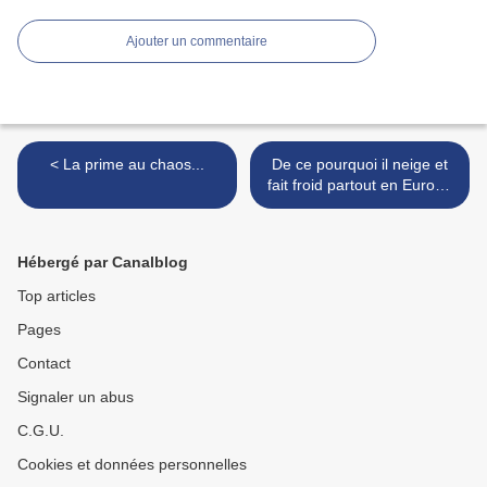
Ajouter un commentaire
< La prime au chaos...
De ce pourquoi il neige et
fait froid partout en Europe
cet hiver, sauf en Béarn et
Pays Basque, ou des
raisons de Gaïa... >
Hébergé par Canalblog
Top articles
Pages
Contact
Signaler un abus
C.G.U.
Cookies et données personnelles