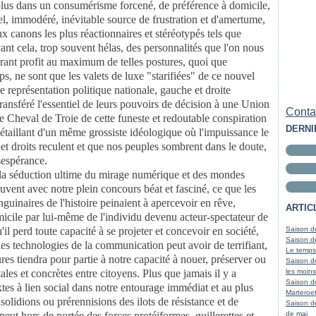
n plus dans un consumérisme forcené, de préférence à domicile,
el, immodéré, inévitable source de frustration et d'amertume,
x canons les plus réactionnaires et stéréotypés tels que
t cela, trop souvent hélas, des personnalités que l'on nous
tirant profit au maximum de telles postures, quoi que
ps, ne sont que les valets de luxe "starifiées" de ce nouvel
e représentation politique nationale, gauche et droite
ransféré l'essentiel de leurs pouvoirs de décision à une Union
Contac
 Cheval de Troie de cette funeste et redoutable conspiration
DERNI
taillant d'un même grossiste idéologique où l'impuissance le
 et droits reculent et que nos peuples sombrent dans le doute,
sespérance.
la séduction ultime du mirage numérique et des mondes
souvent avec notre plein concours béat et fasciné, ce que les
nguinaires de l'histoire peinaient à apercevoir en rêve,
ARTIC
omicile par lui-même de l'individu devenu acteur-spectateur de
'il perd toute capacité à se projeter et concevoir en société,
Saison de
Saison de
es technologies de la communication peut avoir de terrifiant,
Le temps
ures tiendra pour partie à notre capacité à nouer, préserver ou
Saison d
ales et concrètes entre citoyens. Plus que jamais il y a
les moins
Saison d
tes à lien social dans notre entourage immédiat et au plus
Marteroet
nsolidions ou prérennisions des ilots de résistance et de
Saison d
peut hors de portée des forces protéiformes, guillerettes et
de mai