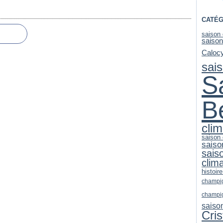
CATÉG
saison
saiso
Caloc
sai
S
B
clim
saison
saiso
sais
clim
histoire
champi
champi
saiso
Cri