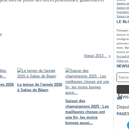
Saison de
Saison de
Question
Saison de
LE BL
Partager
#
]
donner à r
s'indigne
amoureux 
mots. Myc
seront pr
Voeux 2013...
Accueil d
Créer un
NEWS
les 2026
Le temps de l'année 2026
à Salies de Béarn
VI
Saison des
champignons 2025 : Les
Depuis
meilleures choses ont
PAGE
une fin, les moins
bonnes aussi...