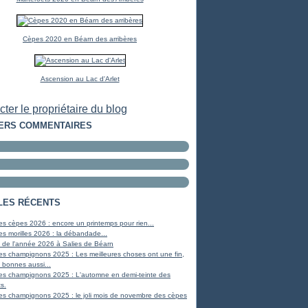
Cèpes 2020 en Béarn des arribères
Ascension au Lac d'Arlet
ter le propriétaire du blog
ERS COMMENTAIRES
LES RÉCENTS
s cèpes 2026 : encore un printemps pour rien...
s morilles 2026 : la débandade...
 de l'année 2026 à Salies de Béarn
es champignons 2025 : Les meilleures choses ont une fin,
 bonnes aussi...
es champignons 2025 : L'automne en demi-teinte des
s.
es champignons 2025 : le joli mois de novembre des cèpes