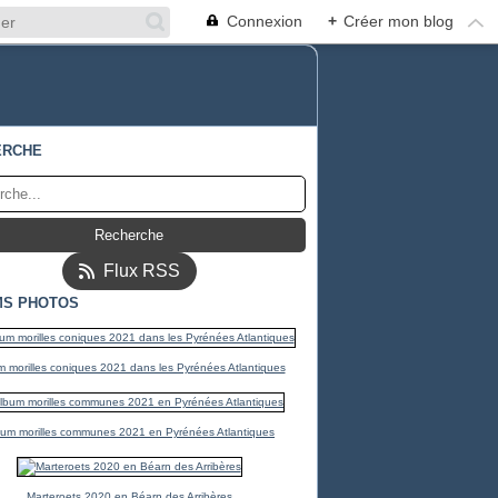
Connexion
+
Créer mon blog
ERCHE
E LE PLUS VEULE...
Flux RSS
MS PHOTOS
 morilles coniques 2021 dans les Pyrénées Atlantiques
bum morilles communes 2021 en Pyrénées Atlantiques
Marteroets 2020 en Béarn des Arribères