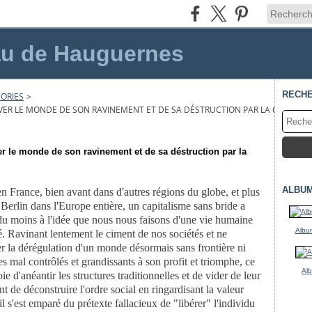
au de Hauguernes
RECH
ORIES
>
 LE MONDE DE SON RAVINEMENT ET DE SA DÉSTRUCTION PAR LA CAPITALISM
 le monde de son ravinement et de sa déstruction par la
ALBU
 France, bien avant dans d'autres régions du globe, et plus
erlin dans l'Europe entière, un capitalisme sans bride a
du moins à l'idée que nous nous faisons d'une vie humaine
Album
é. Ravinant lentement le ciment de nos sociétés et ne
er la dérégulation d'un monde désormais sans frontière ni
es mal contrôlés et grandissants à son profit et triomphe, ce
Al
e d'anéantir les structures traditionnelles et de vider de leur
t de déconstruire l'ordre social en ringardisant la valeur
'il s'est emparé du prétexte fallacieux de "libérer" l'individu