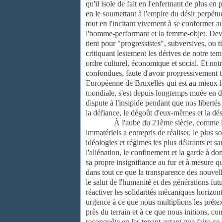
qu'il isole de fait en l'enfermant de plus e
en le soumettant à l'empire du désir perpétu
tout en l'incitant vivement à se conformer au
l'homme-performant et la femme-objet. Devan
tient pour "progressistes", subversives, ou 
critiquant lestement les dérives de notre tem
ordre culturel, économique et social. Et notr
confondues, faute d'avoir progressivement t
Européenne de Bruxelles qui est au mieux le
mondiale, s'est depuis longtemps muée en dé
dispute à l'insipide pendant que nos libertés
la défiance, le dégoût d'eux-mêmes et la dé
À l'aube du 21
ème
siècle, comme 
immatériels a entrepris de réaliser, le plus 
idéologies et régimes les plus délirants et sa
l'aliénation, le confinement et la garde à d
sa propre insignifiance au fur et à mesure qu
dans tout ce que la transparence des nouvell
le salut de l'humanité et des générations fut
réactiver les solidarités mécaniques horizont
urgence à ce que nous multiplions les prétex
près du terrain et à ce que nous initions, co
reconquête en les tenant autant que faire ce 