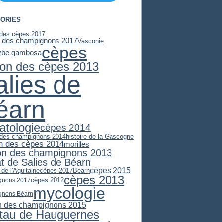
ORIES
 des cèpes 2017
n des champignons 2017
Vasconie
cèpes
ybe gambosa
son des cèpes 2013
alies de
éarn
atologie
cèpes 2014
 des champignons 2014
histoire de la Gascogne
n des cèpes 2014
morilles
on des champignons 2013
at de Salies de Béarn
cèpes 2015
 de l'Aquitaine
cèpes 2017
Béarn
cèpes 2013
cèpes 2012
gnons 2017
mycologie
gnons Béarn
n des champignons 2015
stau de Hauguernes