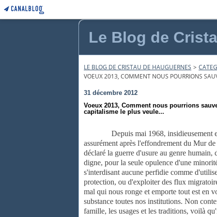
Le Blog de Crist
LE BLOG DE CRISTAU DE HAUGUERNES
>
CATEG
VOEUX 2013, COMMENT NOUS POURRIONS SAUVER
31 décembre 2012
Voeux 2013, Comment nous pourrions sauver
capitalisme le plus veule...
Depuis mai 1968, insidieusement en
assurément après l'effondrement du Mur de B
déclaré la guerre d'usure au genre humain, 
digne, pour la seule opulence d'une minorit
s'interdisant aucune perfidie comme d'utilis
protection, ou d'exploiter des flux migratoir
mal qui nous ronge et emporte tout est en voi
substance toutes nos institutions. Non conten
famille, les usages et les traditions, voilà qu