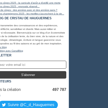
s cèpes 2025 : la canicule d'août a réveillé une morte
s cèpes 2025 : pronostic réservé...
 de cèpes : des années avec et des années sans ?
s champignons 2025 : les morilles s'accrochent à la vie...
OG DE CRISTAU DE HAUGUERNES
, transmettre des connaissances et des expériences,
éfléchir, sensibiliser et divertir. Mais aussi militer et
r si nécessaire. Bienvenu(e)s sur ce blog d'un écoterroiriste
de la civilisation lente, du bien vivre, de la nature et des
ologie, climatologie, écriture et langue gasconne vous
oposées au fil des saisons et au gré de mon inspiration.
u blog
 blog avec CanalBlog
LETTER
SITEURS
 la création
497 787
S
Suivre @C_d_Hauguernes