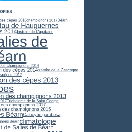
ORIES
 des cèpes 2016
Béarn
champignons 2017
stau de Hauguernes
s 2014
histoire de l'Aquitaine
alies de
éarn
 des champignons 2014
n des cèpes 2014
histoire de la Gascogne
es
cèpes 2012
son des cèpes 2013
pes
on des champignons 2013
2017
Tricholome de la Saint George
 des champignons 2017
n des champignons 2015
es Béarn
Calocybe gambosa
climatologie
gnons Béarn
at de Salies de Béarn