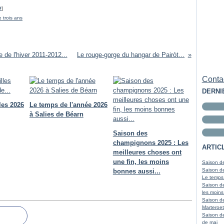
#
]
 trois ans
e de l'hiver 2011-2012...
Le rouge-gorge du hangar de Pairòt...
Contac
DERNI
les 2026
Le temps de l'année 2026
à Salies de Béarn
Saison des
champignons 2025 : Les
ARTIC
meilleures choses ont
une fin, les moins
Saison de
Saison de
bonnes aussi...
Le temps
Saison de
les moins
Saison d
Marteroet
Saison de
de mai