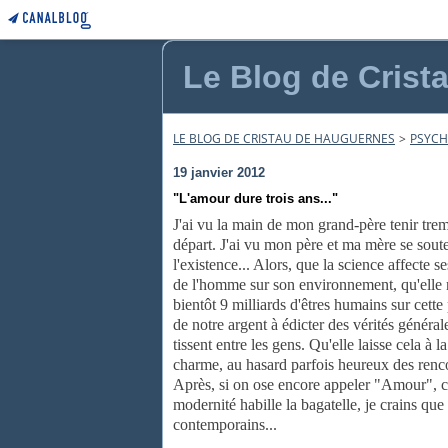
Le Blog de Crist
LE BLOG DE CRISTAU DE HAUGUERNES
>
PSYCH
19 janvier 2012
"L'amour dure trois ans..."
J'ai vu la main de mon grand-père tenir tre
départ. J'ai vu mon père et ma mère se soute
l'existence... Alors, que la science affecte se
de l'homme sur son environnement, qu'elle
bientôt 9 milliards d'êtres humains sur cette 
de notre argent à édicter des vérités général
tissent entre les gens. Qu'elle laisse cela à 
charme, au hasard parfois heureux des rencon
Après, si on ose encore appeler "Amour", ce
modernité habille la bagatelle, je crains qu
contemporains...