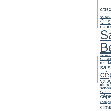
CATÉG
saison
Cri
cèpe
S
B
saison
saiso
morill
sai
cè
sais
cèpes 
saison
saiso
cèp
champi
clim