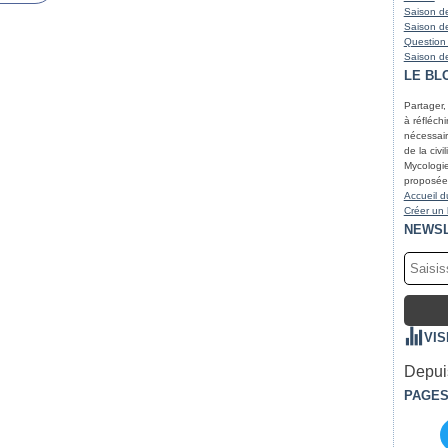
Saison de
Saison de
Question
Saison de
LE BL
Partager,
à réfléchir
nécessair
de la civi
Mycologie
proposées
Accueil d
Créer un
NEWS
VIS
Depuis
PAGE