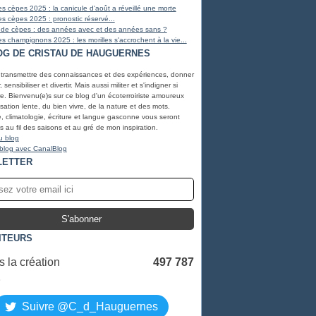
s cèpes 2025 : la canicule d'août a réveillé une morte
s cèpes 2025 : pronostic réservé...
 de cèpes : des années avec et des années sans ?
s champignons 2025 : les morilles s'accrochent à la vie...
OG DE CRISTAU DE HAUGUERNES
 transmettre des connaissances et des expériences, donner
, sensibiliser et divertir. Mais aussi militer et s'indigner si
e. Bienvenu(e)s sur ce blog d'un écoterroiriste amoureux
lisation lente, du bien vivre, de la nature et des mots.
, climatologie, écriture et langue gasconne vous seront
 au fil des saisons et au gré de mon inspiration.
u blog
 blog avec CanalBlog
LETTER
ITEURS
 la création
497 787
S
Suivre @C_d_Hauguernes