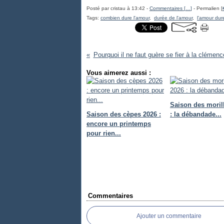
Posté par cristau à 13:42 -
Commentaires [
…
]
- Permalien [
Tags:
combien dure l'amour
,
durée de l'amour
,
l'amour dure
Pourquoi il ne faut guère se fier à la clémenc
Vous aimerez aussi :
Saison des moril
Saison des cèpes 2026 :
: la débandade...
encore un printemps
pour rien...
Commentaires
Ajouter un commentaire