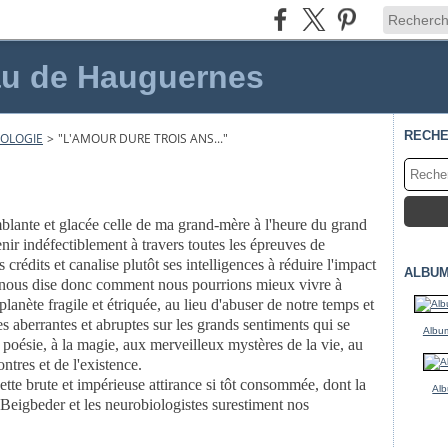
au de Hauguernes
RECH
OLOGIE
>
"L'AMOUR DURE TROIS ANS..."
mblante et glacée celle de ma grand-mère à l'heure du grand
nir indéfectiblement à travers toutes les épreuves de
s crédits et canalise plutôt ses intelligences à réduire l'impact
ALBUM
 nous dise donc comment nous pourrions mieux v
ivre à
planète fragile et étriquée, au lieu d'abuser de notre temps et
es aberrantes et abruptes sur les grands sentiments qui se
Album
la poésie, à la magie, aux merveilleux mystères de la vie, au
tres et de l'existence.
tte brute et impérieuse attirance si tôt consommée, dont la
Alb
e Beigbeder et les neurobiologistes surestiment nos