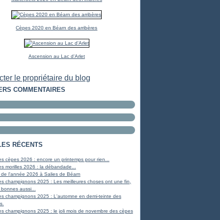
Cèpes 2020 en Béarn des arribères
Ascension au Lac d'Arlet
ter le propriétaire du blog
ERS COMMENTAIRES
LES RÉCENTS
s cèpes 2026 : encore un printemps pour rien...
s morilles 2026 : la débandade...
 de l'année 2026 à Salies de Béarn
s champignons 2025 : Les meilleures choses ont une fin,
 bonnes aussi...
es champignons 2025 : L'automne en demi-teinte des
s.
s champignons 2025 : le joli mois de novembre des cèpes