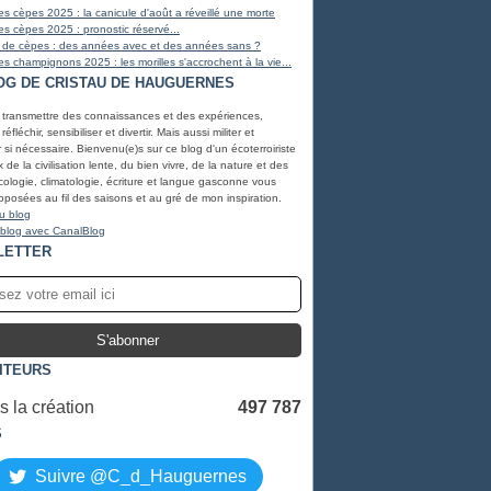
s cèpes 2025 : la canicule d'août a réveillé une morte
s cèpes 2025 : pronostic réservé...
 de cèpes : des années avec et des années sans ?
s champignons 2025 : les morilles s'accrochent à la vie...
OG DE CRISTAU DE HAUGUERNES
, transmettre des connaissances et des expériences,
éfléchir, sensibiliser et divertir. Mais aussi militer et
r si nécessaire. Bienvenu(e)s sur ce blog d'un écoterroiriste
de la civilisation lente, du bien vivre, de la nature et des
ologie, climatologie, écriture et langue gasconne vous
oposées au fil des saisons et au gré de mon inspiration.
u blog
 blog avec CanalBlog
LETTER
SITEURS
 la création
497 787
S
Suivre @C_d_Hauguernes