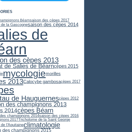
ORIES
saison des cèpes 2017
hampignons Béarn
saison des cèpes 2014
e de la Gascogne
alies de
éarn
son des cèpes 2013
at de Salies de Béarn
cèpes 2015
mycologie
morilles
ie
es 2013
Calocybe gambosa
cèpes 2017
pes
stau de Hauguernes
cèpes 2012
on des champignons 2013
cèpes Béarn
s 2014
 des champignons 2014
saison des cèpes 2016
Tricholome de la Saint George
gnons 2017
climatologie
 de l'Aquitaine
n des champignons 2015