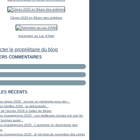
Cèpes 2020 en Béarn des arribères
Ascension au Lac d'Arlet
ter le propriétaire du blog
ERS COMMENTAIRES
LES RÉCENTS
s cèpes 2026 : encore un printemps pour rien...
s morilles 2026 : la débandade...
 de l'année 2026 à Salies de Béarn
es champignons 2025 : Les meilleures choses ont une fin,
 bonnes aussi...
es champignons 2025 : L'automne en demi-teinte des
s.
es champignons 2025 : le joli mois de novembre des cèpes