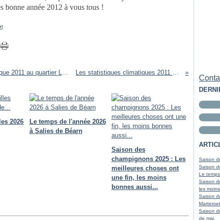
s bonne année 2012 à vous tous !
#
]
Compte rendu détaillé de l'année météorologique 2011 au quartier Lasbordes de Salies de Béarn
Les statistiques climatiques 2011 à Salies de Béarn
Contac
DERNI
les 2026
Le temps de l'année 2026
à Salies de Béarn
ARTIC
Saison des
champignons 2025 : Les
Saison de
Saison de
meilleures choses ont
Le temps
une fin, les moins
Saison d
bonnes aussi...
les moins
Saison d
Marteroet
Saison d
de mai