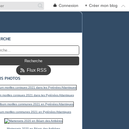
Connexion
+
Créer mon blog
ERCHE
Flux RSS
MS PHOTOS
 morilles coniques 2021 dans les Pyrénées Atlantiques
bum morilles communes 2021 en Pyrénées Atlantiques
Marteroets 2020 en Béarn des Arribères