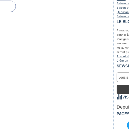
Saison de
Saison de
Question
Saison de
LE BL
Partager
donner à r
s'indigne
amoureux 
mots. Myc
seront pr
Accueil d
Créer un
NEWS
VI
Depuis
PAGE