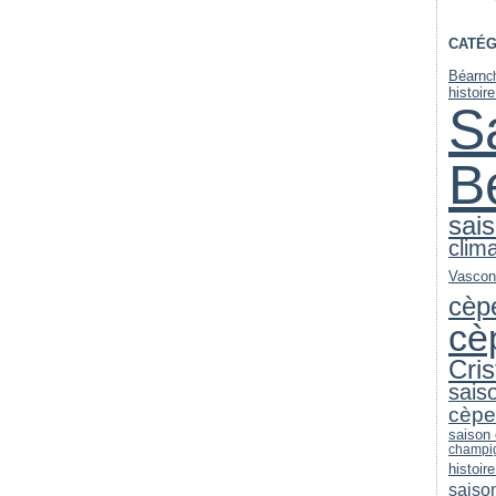
CATÉG
Béarn
c
histoir
S
B
sai
clim
Vascon
cèp
cè
Cri
sais
cèpe
saison
champi
histoire
saiso