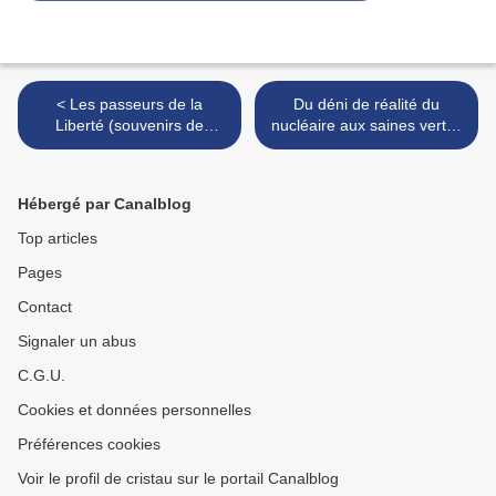
< Les passeurs de la
Du déni de réalité du
Liberté (souvenirs de
nucléaire aux saines vertus
passeur de la Résistance
de l'échec pour nos forts en
de mon grand-père)
thème >
Hébergé par Canalblog
Top articles
Pages
Contact
Signaler un abus
C.G.U.
Cookies et données personnelles
Préférences cookies
Voir le profil de cristau sur le portail Canalblog