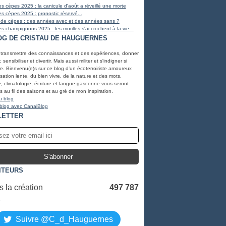
s cèpes 2025 : la canicule d'août a réveillé une morte
s cèpes 2025 : pronostic réservé...
 de cèpes : des années avec et des années sans ?
s champignons 2025 : les morilles s'accrochent à la vie...
OG DE CRISTAU DE HAUGUERNES
 transmettre des connaissances et des expériences, donner
, sensibiliser et divertir. Mais aussi militer et s'indigner si
e. Bienvenu(e)s sur ce blog d'un écoterroiriste amoureux
lisation lente, du bien vivre, de la nature et des mots.
, climatologie, écriture et langue gasconne vous seront
 au fil des saisons et au gré de mon inspiration.
u blog
 blog avec CanalBlog
LETTER
ITEURS
 la création
497 787
S
Suivre @C_d_Hauguernes