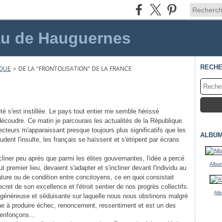
au de Hauguernes
RECH
IQUE
>
DE LA "FRONTOLISATION" DE LA FRANCE
été s'est instillée. Le pays tout entier me semble hérissé
écoudre. Ce matin je parcourais les actualités de la République
cteurs m'apparaissant presque toujours plus significatifs que les
ALBUM
udent l'insulte, les français se haïssent et s'étripent par écrans
iner peu après que parmi les élites gouvernantes, l'idée a percé
Album
t premier lieu, devaient s'adapter et s'incliner devant l'individu au
nature ou de condition entre concitoyens, ce en quoi consistait
cret de son excellence et l'étroit sentier de nos progrès collectifs.
Alb
généreuse et séduisante sur laquelle nous nous obstinons malgré
ne à produire échec, renoncement, ressentiment et est un des
enfonçons...