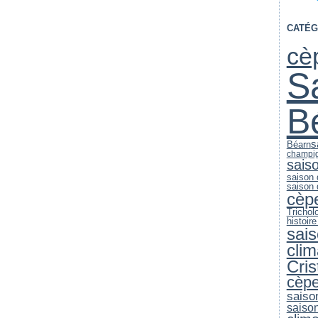
CATÉG
cè
S
B
s
Béarn
champi
sais
saison
saison
cèp
Trichol
histoire
sai
clim
Cri
cèp
saiso
saiso