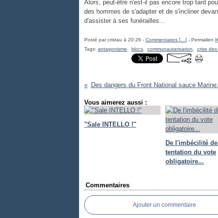
Alors, peut-être n'est-il pas encore trop tard p
des hommes de s'adapter et de s'incliner devant 
d'assister à ses funérailles...
Posté par cristau à 20:26 -
Commentaires [
…
]
- Permalien [
Tags:
antagonisme
,
blocs
,
communautarisation
,
crise des
Des dangers du Front National sauce Marine.
Vous aimerez aussi :
"Sale INTELLO !"
De l'imbécilité de
tentation du vote
obligatoire...
Commentaires
Ajouter un commentaire