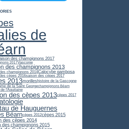
ORIES
pes
alies de
éarn
aison des champignons 2017
Vasconie
gnons 2017
on des champignons 2013
Calocybe gambosa
 des champignons 2014
 des cèpes 2016
saison des cèpes 2017
es 2013
morilles
histoire de la Gascogne
ome de la Saint George
champignons Béarn
 de l'Aquitaine
son des cèpes 2013
cèpes 2017
atologie
stau de Hauguernes
es Béarn
cèpes 2015
cèpes 2012
n des cèpes 2014
n des champignons 2015