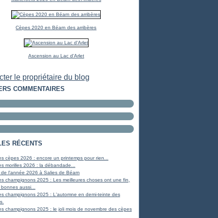
Cèpes 2020 en Béarn des arribères
Ascension au Lac d'Arlet
ter le propriétaire du blog
ERS COMMENTAIRES
LES RÉCENTS
s cèpes 2026 : encore un printemps pour rien...
s morilles 2026 : la débandade...
 de l'année 2026 à Salies de Béarn
s champignons 2025 : Les meilleures choses ont une fin,
 bonnes aussi...
es champignons 2025 : L'automne en demi-teinte des
s.
s champignons 2025 : le joli mois de novembre des cèpes