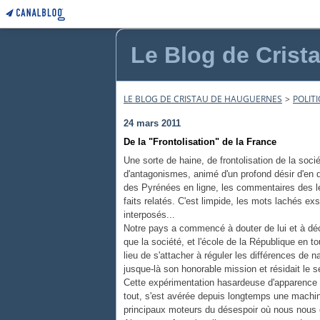
Le Blog de Crist
LE BLOG DE CRISTAU DE HAUGUERNES
>
POLIT
24 mars 2011
De la "Frontolisation" de la France
Une sorte de haine, de frontolisation de la soci
d'antagonismes, animé d'un profond désir d'en d
des Pyrénées en ligne, les commentaires des le
faits relatés. C'est limpide, les mots lachés exs
interposés...
Notre pays a commencé à douter de lui et à décl
que la société, et l'école de la République en tou
lieu de s'attacher à réguler les différences de 
jusque-là son honorable mission et résidait le se
Cette expérimentation hasardeuse d'apparence 
tout, s'est avérée depuis longtemps une machi
principaux moteurs du désespoir où nous nous 