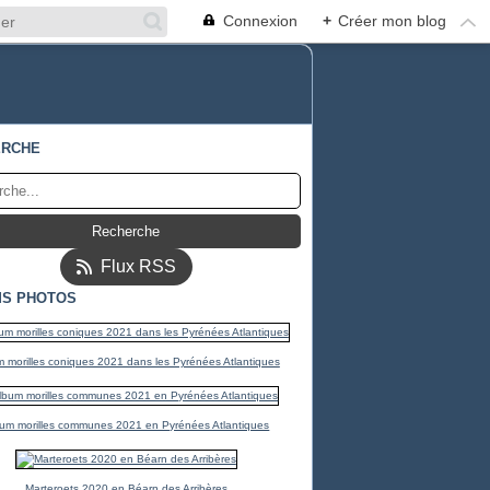
Connexion
+
Créer mon blog
ERCHE
Flux RSS
S PHOTOS
 morilles coniques 2021 dans les Pyrénées Atlantiques
um morilles communes 2021 en Pyrénées Atlantiques
Marteroets 2020 en Béarn des Arribères