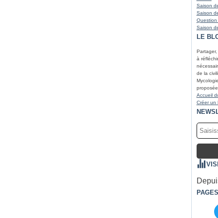
Saison de
Saison de
Question
Saison de
LE BL
Partager,
à réfléchir
nécessair
de la civi
Mycologie
proposées
Accueil d
Créer un
NEWS
VIS
Depuis
PAGE