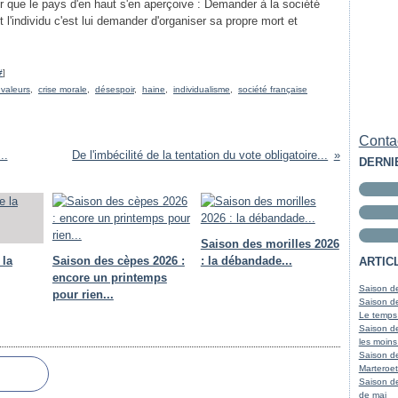
our que le pays d'en haut s'en aperçoive : Demander à la société
l'individu c'est lui demander d'organiser sa propre mort et
#
]
 valeurs
,
crise morale
,
désespoir
,
haine
,
individualisme
,
société française
Contac
..
De l'imbécilité de la tentation du vote obligatoire...
DERNI
Saison des morilles 2026
 la
Saison des cèpes 2026 :
: la débandade...
ARTIC
encore un printemps
Saison de
pour rien...
Saison de
Le temps
Saison de
les moins
Saison d
Marteroet
Saison de
de mai