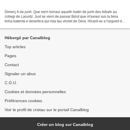
Dimerç 6 de junh. Que me'n tornavi aqueth matin de junh deu tribalh au
collegi de Laruntz. Just se viení de passar Biòst que m'aviavi sus la bèra
linha batenta e desertica qui mia tau virolet de Gèra. Hicant-se a l'argueit de
quauqua tròba los uelhs que...
Hébergé par Canalblog
Top articles
Pages
Contact
Signaler un abus
C.G.U.
Cookies et données personnelles
Préférences cookies
Voir le profil de cristau sur le portail Canalblog
Créer un blog sur Canalblog