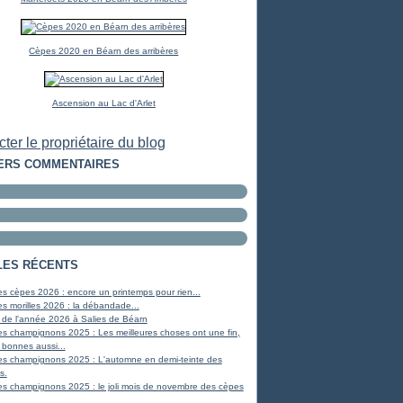
Cèpes 2020 en Béarn des arribères
Ascension au Lac d'Arlet
ter le propriétaire du blog
ERS COMMENTAIRES
LES RÉCENTS
s cèpes 2026 : encore un printemps pour rien...
s morilles 2026 : la débandade...
 de l'année 2026 à Salies de Béarn
s champignons 2025 : Les meilleures choses ont une fin,
 bonnes aussi...
es champignons 2025 : L'automne en demi-teinte des
s.
s champignons 2025 : le joli mois de novembre des cèpes