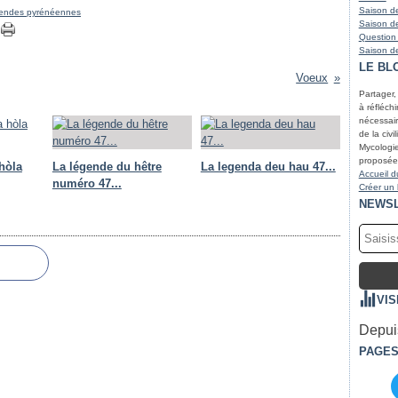
Saison de
gendes pyrénéennes
Saison de
Question
Saison de
LE BL
Voeux
Partager,
à réfléchir
nécessair
de la civi
Mycologie
proposées
hòla
La légende du hêtre
La legenda deu hau 47...
Accueil d
numéro 47...
Créer un
NEWS
VIS
Depuis
PAGE