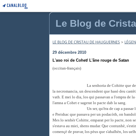
Le Blog de Crist
LE BLOG DE CRISTAU DE HAUGUERNES
>
LÉGE
29 décembre 2010
L'aso roi de Cohet/ L'âne rouge de Satan
(occitan-français)
La senhoria de Cohitte que de
la necromancia, un descendent que has
ó
deu castèth
vath. E mei lo dia, los qui passavan a l'ompra de 
l'amna a Cohet e sagerat lo pacte dab la sang.
Un ser, qu'èra de cap a passar 
e Preishac que passava per un podacòth, on bandolèr
Mes lo senhèr Cohitte, emparat per lo pacte, non se
s'estava au miei, shens mudar. Que contunhè, s'esti
començè de pravar, los pèus que s'ahalhèn, los uel