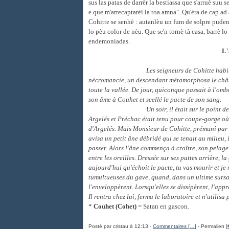
sus las patas de darrèr la bestiassa que s'a
rruè
suu se
e que m'arrecaptarèi la toa amna". Qu'èra de cap ad 
Cohitte se senhè : autanlèu un fum de solpre pudent
lo pèu color de nèu. Que se'n tornè tà casa, barrè lo
endemoniadas.
L'
Les seigneurs de Cohitte habi
nécromancie, un descendant métamorphosa le châtea
toute la vallée. De jour, quiconque passait à l'omb
son âme à Couhet et scellé le pacte de son sang.
Un soir, il était sur le point d
Argelés et Préchac était tenu pour coupe-gorge où 
d'Argelés. Mais Monsieur de Cohitte, prémuni par so
avisa un petit âne débridé qui se tenait au milieu,
passer. Alors l'âne commença à croître, son pelage 
entre les oreilles. Dressée sur ses pattes arrière, la 
aujourd'hui qu'échoit le pacte, tu vas mourir et je 
tumultueuses du gave, quand, dans un ultime sursaut
l'enveloppèrent. Lorsqu'elles se dissipèrent, l'app
Il rentra chez lui, ferma le laboratoire et n'utilis
*
Couhet (Cohet)
= Satan en gascon.
Posté par cristau à 12:13 -
Commentaires [
…
]
- Permalien [