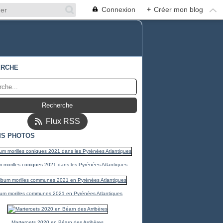
Connexion
+
Créer mon blog
ERCHE
Flux RSS
S PHOTOS
 morilles coniques 2021 dans les Pyrénées Atlantiques
um morilles communes 2021 en Pyrénées Atlantiques
Marteroets 2020 en Béarn des Arribères