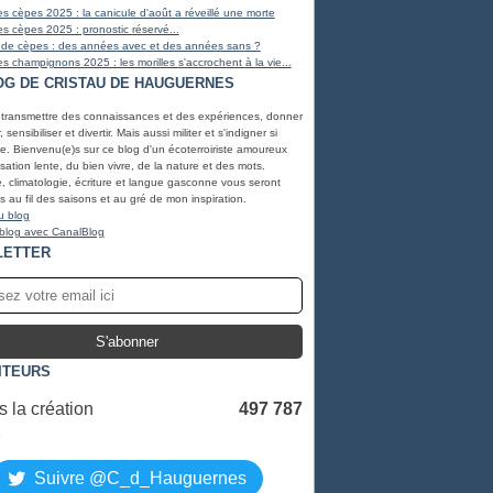
s cèpes 2025 : la canicule d'août a réveillé une morte
s cèpes 2025 : pronostic réservé...
 de cèpes : des années avec et des années sans ?
s champignons 2025 : les morilles s'accrochent à la vie...
OG DE CRISTAU DE HAUGUERNES
 transmettre des connaissances et des expériences, donner
, sensibiliser et divertir. Mais aussi militer et s'indigner si
e. Bienvenu(e)s sur ce blog d'un écoterroiriste amoureux
lisation lente, du bien vivre, de la nature et des mots.
, climatologie, écriture et langue gasconne vous seront
 au fil des saisons et au gré de mon inspiration.
u blog
 blog avec CanalBlog
LETTER
ITEURS
 la création
497 787
S
Suivre @C_d_Hauguernes