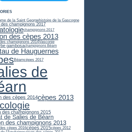
ORIES
ome de la Saint George
histoire de la Gascogne
 des champignons 2017
atologie
champignons 2017
son des cèpes 2013
 des champignons 2014
Vasconie
ybe gambosa
champignons Béarn
stau de Hauguernes
pes
Béarn
cèpes 2017
alies de
éarn
cèpes 2013
n des cèpes 2014
cologie
n des champignons 2015
at de Salies de Béarn
on des champignons 2013
cèpes 2015
 des cèpes 2016
cèpes 2012
 de l'Aquitaine
saison des cèpes 2017