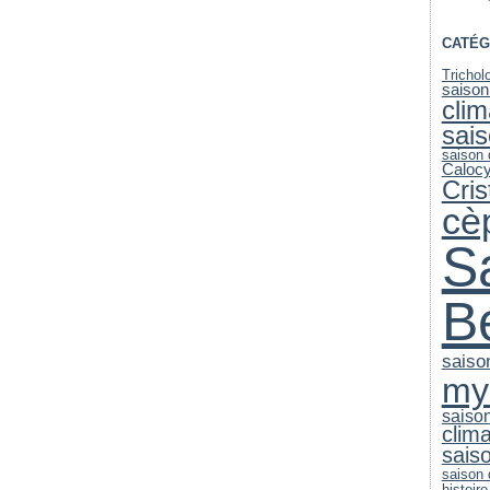
CATÉG
Trichol
saison
clim
sai
saison
Caloc
Cri
cè
S
B
saiso
my
saiso
clim
sais
saison
histoire