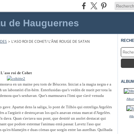
au de Hauguernes
RECH
NDES
>
L'ASO ROI DE COHET/ L'ÂNE ROUGE DE SATAN
L'aso roi de Cohet
ALBUM
morava en un maine peu torn de Bèucens. Iniciat a la magia negra e a
 un laboratòri d'in-hèrn. Enterlusidas que's vedèn de nueit per tota la
la demora que's senhavan. Que's marmusava l'òmi que s'avè venuda
Album
lo gave. Apartat dens la saliga, lo pont de Tilhòs qui entreliga Argelèrs
s a l'argüeit e destroçavan los qui'n anavan entau marcat d'Argelèrs.
Alb
'n dava. Quan s'aviava suu pont, que destriè un asolet destacat qui
mant que podore estremar l'animau entà passar. Lavetz l'aso que
hs qu'es-hlamejèn e duas còrnas que sorg
í
n entre las aurelhas. Quilhada