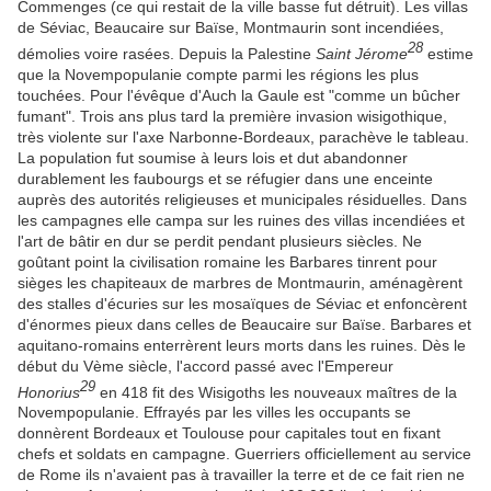
Commenges (ce qui restait de la ville basse fut détruit). Les villas
de Séviac, Beaucaire sur Baïse, Montmaurin sont incendiées,
28
démolies voire rasées. Depuis la Palestine
Saint Jérome
estime
que la Novempopulanie compte parmi les régions les plus
touchées. Pour l'évêque d'Auch la Gaule est "comme un bûcher
fumant". Trois ans plus tard la première invasion wisigothique,
très violente sur l'axe Narbonne-Bordeaux, parachève le tableau.
La population fut soumise à leurs lois et dut abandonner
durablement les faubourgs et se réfugier dans une enceinte
auprès des autorités religieuses et municipales résiduelles. Dans
les campagnes elle campa sur les ruines des villas incendiées et
l'art de bâtir en dur se perdit pendant plusieurs siècles. Ne
goûtant point la civilisation romaine les Barbares tinrent pour
sièges les chapiteaux de marbres de Montmaurin, aménagèrent
des stalles d'écuries sur les mosaïques de Séviac et enfoncèrent
d'énormes pieux dans celles de Beaucaire sur Baïse. Barbares et
aquitano-romains enterrèrent leurs morts dans les ruines. Dès le
début du Vème siècle, l'accord passé avec l'Empereur
29
Honorius
en 418 fit des Wisigoths les nouveaux maîtres de la
Novempopulanie. Effrayés par les villes les occupants se
donnèrent Bordeaux et Toulouse pour capitales tout en fixant
chefs et soldats en campagne. Guerriers officiellement au service
de Rome ils n'avaient pas à travailler la terre et de ce fait rien ne