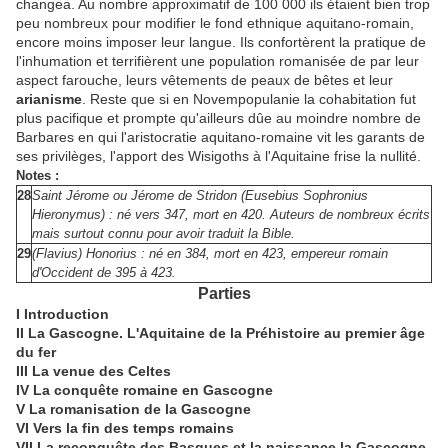
changea. Au nombre approximatif de 100 000 ils étaient bien trop
peu nombreux pour modifier le fond ethnique aquitano-romain,
encore moins imposer leur langue. Ils confortèrent la pratique de
l'inhumation et terrifièrent une population romanisée de par leur
aspect farouche, leurs vêtements de peaux de bêtes et leur
arianisme
. Reste que si en Novempopulanie la cohabitation fut
plus pacifique et prompte qu'ailleurs dûe au moindre nombre de
Barbares en qui l'aristocratie aquitano-romaine vit les garants de
ses privilèges, l'apport des Wisigoths à l'Aquitaine frise la nullité.
Notes :
28
Saint Jérome ou Jérome de Stridon (Eusebius Sophronius
Hieronymus) : né vers 347, mort en 420. Auteurs de nombreux écrits
mais surtout connu pour avoir traduit la Bible.
29
(Flavius) Honorius : né en 384, mort en 423, empereur romain
d'Occident de 395 à 423.
Parties
I Introduction
II La Gascogne. L'Aquitaine de la Préhistoire au premier âge
du fer
III La venue des Celtes
IV La conquête romaine en Gascogne
V La romanisation de la Gascogne
VI Vers la fin des temps romains
VII La reconquête des Basques et la naissance la Gascogne