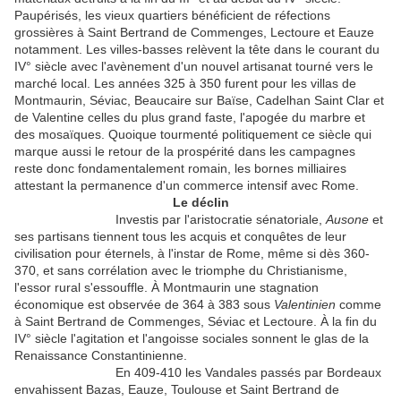
Paupérisés, les vieux quartiers bénéficient de réfections
grossières à Saint Bertrand de Commenges, Lectoure et Eauze
notamment. Les villes-basses relèvent la tête dans le courant du
IV° siècle avec l'avènement d'un nouvel artisanat tourné vers le
marché local. Les années 325 à 350 furent pour les villas de
Montmaurin, Séviac, Beaucaire sur Baïse, Cadelhan Saint Clar et
de Valentine celles du plus grand faste, l'apogée du marbre et
des mosaïques. Quoique tourmenté politiquement ce siècle qui
marque aussi le retour de la prospérité dans les campagnes
reste donc fondamentalement romain, les bornes milliaires
attestant la permanence d'un commerce intensif avec Rome.
Le déclin
Investis par l'aristocratie sénatoriale,
Ausone
et
ses partisans tiennent tous les acquis et conquêtes de leur
civilisation pour éternels, à l'instar de Rome, même si dès 360-
370, et sans corrélation avec le triomphe du Christianisme,
l'essor rural s'essouffle. À Montmaurin une stagnation
économique est observée de 364 à 383 sous
Valentinien
comme
à Saint Bertrand de Commenges, Séviac et Lectoure. À la fin du
IV° siècle l'agitation et l'angoisse sociales sonnent le glas de la
Renaissance Constantinienne.
En 409-410 les Vandales passés par Bordeaux
envahissent Bazas, Eauze, Toulouse et Saint Bertrand de