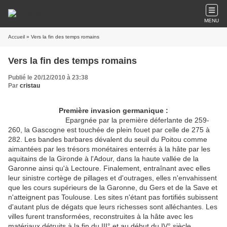
MENU
Accueil
» Vers la fin des temps romains
Vers la fin des temps romains
Publié le 20/12/2010 à 23:38
Par
cristau
Première invasion germanique :
Epargnée par la première déferlante de 259-
260, la Gascogne est touchée de plein fouet par celle de 275 à
282. Les bandes barbares dévalent du seuil du Poitou comme
aimantées par les trésors monétaires enterrés à la hâte par les
aquitains de la Gironde à l'Adour, dans la haute vallée de la
Garonne ainsi qu'à Lectoure. Finalement, entraînant avec elles
leur sinistre cortège de pillages et d'outrages, elles n'envahissent
que les cours supérieurs de la Garonne, du Gers et de la Save et
n'atteignent pas Toulouse. Les sites n'étant pas fortifiés subissent
d'autant plus de dégats que leurs richesses sont alléchantes. Les
villes furent transformées, reconstruites à la hâte avec les
matériaux détruits à la fin du III° et au début du IV° siècle.