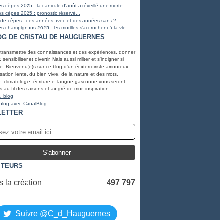
s cèpes 2025 : la canicule d'août a réveillé une morte
s cèpes 2025 : pronostic réservé...
 de cèpes : des années avec et des années sans ?
s champignons 2025 : les morilles s'accrochent à la vie...
OG DE CRISTAU DE HAUGUERNES
 transmettre des connaissances et des expériences, donner
, sensibiliser et divertir. Mais aussi militer et s'indigner si
e. Bienvenu(e)s sur ce blog d'un écoterroiriste amoureux
lisation lente, du bien vivre, de la nature et des mots.
, climatologie, écriture et langue gasconne vous seront
 au fil des saisons et au gré de mon inspiration.
u blog
 blog avec CanalBlog
LETTER
ITEURS
 la création
497 797
S
Suivre @C_d_Hauguernes