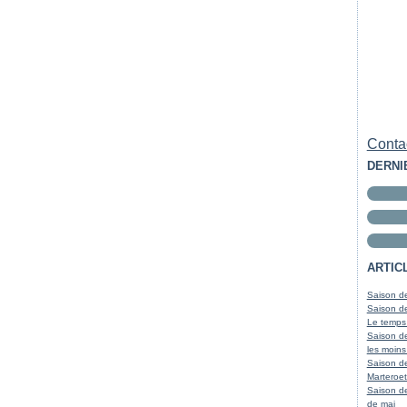
Contac
DERNI
ARTIC
Saison de
Saison de
Le temps
Saison de
les moins
Saison d
Marteroet
Saison de
de mai