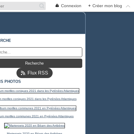
Connexion
+
Créer mon blog
ERCHE
Flux RSS
S PHOTOS
 morilles coniques 2021 dans les Pyrénées Atlantiques
um morilles communes 2021 en Pyrénées Atlantiques
Marteroets 2020 en Béarn des Arribères