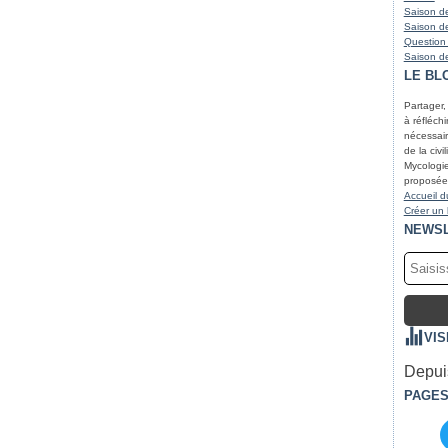
Saison de
Saison de
Question
Saison de
LE BL
Partager,
à réfléchir
nécessair
de la civi
Mycologie
proposées
Accueil d
Créer un
NEWS
VIS
Depuis
PAGE