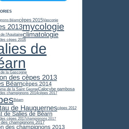
ORIES
cèpes 2015
Vasconie
gnons Béarn
mycologie
es 2013
climatologie
 de l'Aquitaine
 des cèpes 2016
alies de
éarn
e de la Gascogne
son des cèpes 2013
es Béarn
cèpes 2014
Calocybe gambosa
ome de la Saint George
 des champignons 2014
cèpes 2017
pes
Béarn
stau de Hauguernes
cèpes 2012
at de Salies de Béarn
 des cèpes 2017
champignons 2017
 des champignons 2017
on des champignons 2013