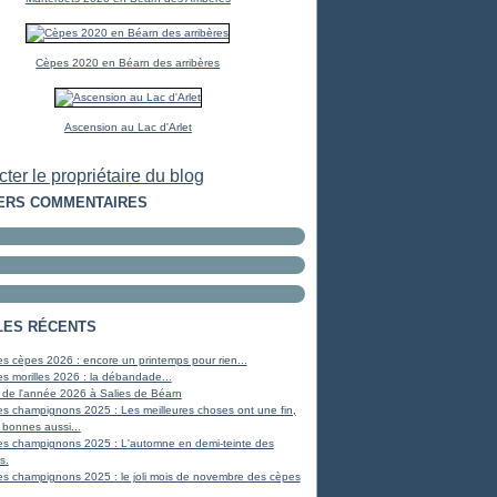
Cèpes 2020 en Béarn des arribères
Ascension au Lac d'Arlet
ter le propriétaire du blog
ERS COMMENTAIRES
LES RÉCENTS
s cèpes 2026 : encore un printemps pour rien...
s morilles 2026 : la débandade...
 de l'année 2026 à Salies de Béarn
s champignons 2025 : Les meilleures choses ont une fin,
 bonnes aussi...
es champignons 2025 : L'automne en demi-teinte des
s.
s champignons 2025 : le joli mois de novembre des cèpes