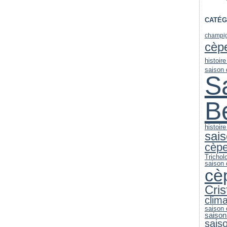
CATÉG
champi
cèp
histoire
saison
S
B
histoir
sai
cèp
Trichol
saison
cè
Cri
clim
saison
saison
sais