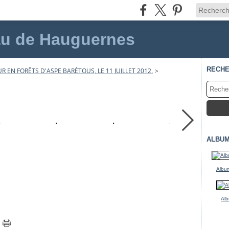
au de Hauguernes
RECH
R EN FORÊTS D'ASPE BARÉTOUS, LE 11 JUILLET 2012.
>
ALBUM
Album
Alb