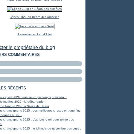
Cèpes 2020 en Béarn des arribères
Ascension au Lac d'Arlet
ter le propriétaire du blog
ERS COMMENTAIRES
LES RÉCENTS
s cèpes 2026 : encore un printemps pour rien...
s morilles 2026 : la débandade...
 de l'année 2026 à Salies de Béarn
s champignons 2025 : Les meilleures choses ont une fin,
 bonnes aussi...
es champignons 2025 : L'automne en demi-teinte des
s.
s champignons 2025 : le joli mois de novembre des cèpes