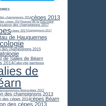
ORIES
cèpes 2013
 des champignons 2014
 des cèpes 2017
histoire de la Gascogne
es
saison des champignons 2017
pes
cèpes 2017
champignons 2017
stau de Hauguernes
cologie
n des champignons 2015
atologie
at de Salies de Béarn
s 2014
Calocybe gambosa
alies de
éarn
ie
cèpes 2012
champignons Béarn
on des champignons 2013
cèpes Béarn
n des cèpes 2014
son des cèpes 2013