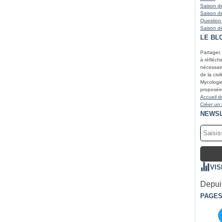
Saison de
Saison de
Question
Saison de
LE BL
Partager,
à réfléchir
nécessair
de la civi
Mycologie
proposées
Accueil d
Créer un
NEWS
VIS
Depuis
PAGE