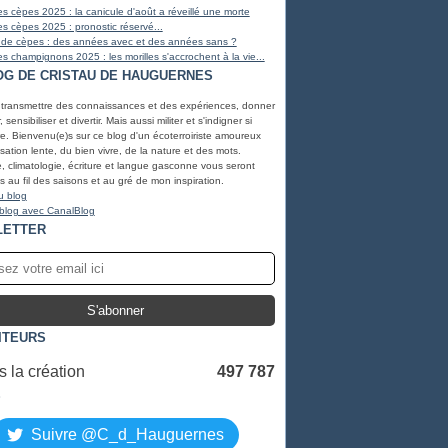
s cèpes 2025 : la canicule d'août a réveillé une morte
s cèpes 2025 : pronostic réservé...
 de cèpes : des années avec et des années sans ?
s champignons 2025 : les morilles s'accrochent à la vie...
OG DE CRISTAU DE HAUGUERNES
 transmettre des connaissances et des expériences, donner
, sensibiliser et divertir. Mais aussi militer et s'indigner si
e. Bienvenu(e)s sur ce blog d'un écoterroiriste amoureux
lisation lente, du bien vivre, de la nature et des mots.
, climatologie, écriture et langue gasconne vous seront
 au fil des saisons et au gré de mon inspiration.
u blog
 blog avec CanalBlog
LETTER
ITEURS
 la création
497 787
S
Suivre @C_d_Hauguernes