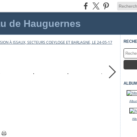
au de Hauguernes
RECH
SION À ISSAUX, SECTEURS COEYLOGE ET BARLAGNE, LE 24-05-17
ALBUM
Album
Alb