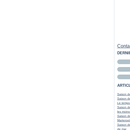
Contac
DERNI
ARTIC
Saison de
Saison de
Le temps
Saison de
les moins
Saison d
Marteroet
Saison de
de mai