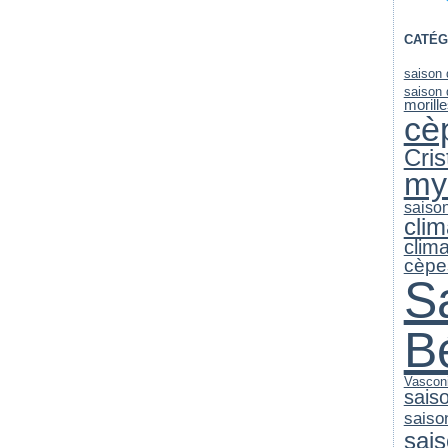
CATÉG
saison
saison
morill
cè
Cri
my
saiso
clim
clim
cèpe
S
B
Vascon
sais
saiso
sai