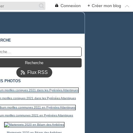
Connexion
+
Créer mon blog
ERCHE
Flux RSS
S PHOTOS
 morilles coniques 2021 dans les Pyrénées Atlantiques
um morilles communes 2021 en Pyrénées Atlantiques
Marteroets 2020 en Béarn des Arribères