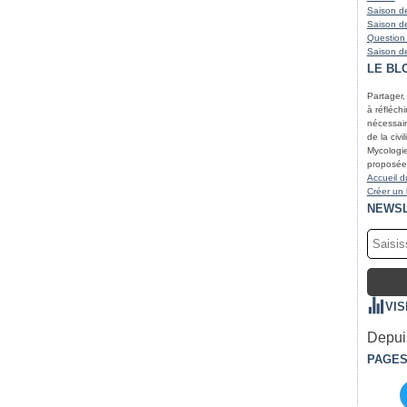
Saison de
Saison de
Question
Saison de
LE BL
Partager,
à réfléchir
nécessair
de la civi
Mycologie
proposées
Accueil d
Créer un
NEWS
VIS
Depuis
PAGE