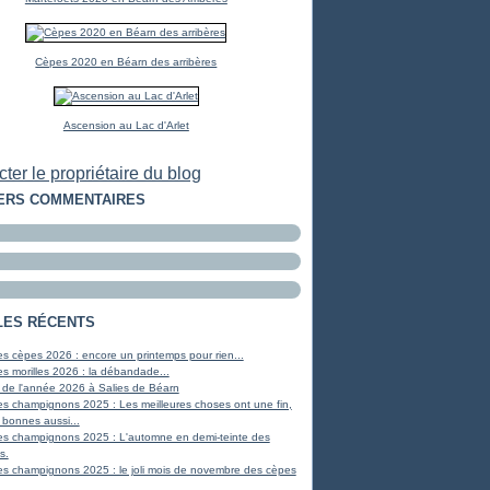
Cèpes 2020 en Béarn des arribères
Ascension au Lac d'Arlet
ter le propriétaire du blog
ERS COMMENTAIRES
LES RÉCENTS
s cèpes 2026 : encore un printemps pour rien...
s morilles 2026 : la débandade...
 de l'année 2026 à Salies de Béarn
s champignons 2025 : Les meilleures choses ont une fin,
 bonnes aussi...
es champignons 2025 : L'automne en demi-teinte des
s.
s champignons 2025 : le joli mois de novembre des cèpes