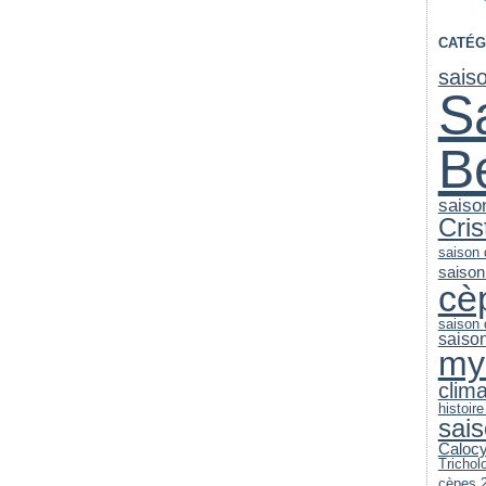
CATÉG
sais
S
B
saiso
Cri
saison
saison
cè
saison
saiso
my
clim
histoire
sai
Caloc
Trichol
cèpes 