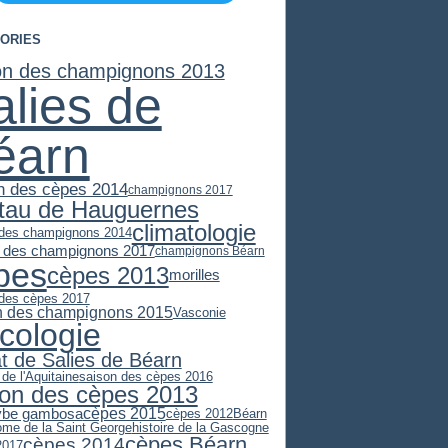
ORIES
on des champignons 2013
alies de
éarn
n des cèpes 2014
champignons 2017
stau de Hauguernes
climatologie
 des champignons 2014
 des champignons 2017
champignons Béarn
pes
cèpes 2013
morilles
 des cèpes 2017
n des champignons 2015
Vasconie
cologie
at de Salies de Béarn
 de l'Aquitaine
saison des cèpes 2016
son des cèpes 2013
cèpes 2015
ybe gambosa
cèpes 2012
Béarn
ome de la Saint George
histoire de la Gascogne
cèpes Béarn
cèpes 2014
2017