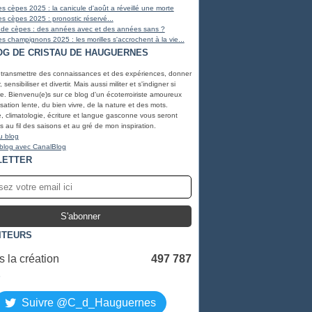
s cèpes 2025 : la canicule d'août a réveillé une morte
s cèpes 2025 : pronostic réservé...
 de cèpes : des années avec et des années sans ?
s champignons 2025 : les morilles s'accrochent à la vie...
OG DE CRISTAU DE HAUGUERNES
 transmettre des connaissances et des expériences, donner
, sensibiliser et divertir. Mais aussi militer et s'indigner si
e. Bienvenu(e)s sur ce blog d'un écoterroiriste amoureux
lisation lente, du bien vivre, de la nature et des mots.
, climatologie, écriture et langue gasconne vous seront
 au fil des saisons et au gré de mon inspiration.
u blog
 blog avec CanalBlog
LETTER
ITEURS
 la création
497 787
S
Suivre @C_d_Hauguernes