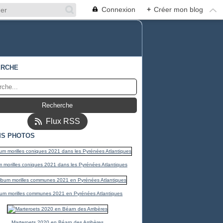
Connexion
+
Créer mon blog
ERCHE
Flux RSS
S PHOTOS
 morilles coniques 2021 dans les Pyrénées Atlantiques
um morilles communes 2021 en Pyrénées Atlantiques
Marteroets 2020 en Béarn des Arribères