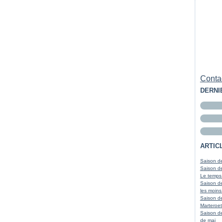
Contac
DERNI
ARTIC
Saison de
Saison de
Le temps
Saison de
les moins
Saison d
Marteroet
Saison de
de mai